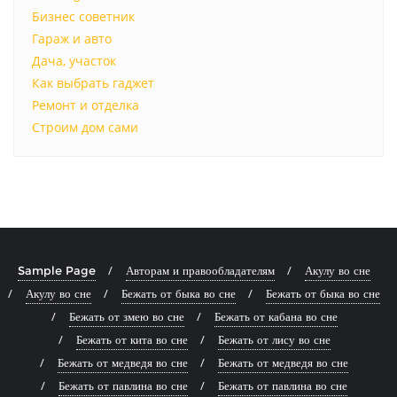
Бизнес советник
Гараж и авто
Дача, участок
Как выбрать гаджет
Ремонт и отделка
Строим дом сами
Sample Page
Авторам и правообладателям
Акулу во сне
Акулу во сне
Бежать от быка во сне
Бежать от быка во сне
Бежать от змею во сне
Бежать от кабана во сне
Бежать от кита во сне
Бежать от лису во сне
Бежать от медведя во сне
Бежать от медведя во сне
Бежать от павлина во сне
Бежать от павлина во сне