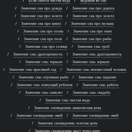
Если снится чистая вода
Журавля во сне
Значение сна про дождь
Значение сна про дорога
Значение сна про золото
Значение сна про золото
Значение сна про книга
Значение сна про музыка
Значение сна про огонь
Значение сна про окно
Значение сна про поле
Значение сна про рыба
Значение сна про солнце
Значение сна: гроб
Значение сна: драгоценность
Значение сна: драгоценность
Значение сна: зеркало
Значение сна: зеркало
Значение сна: красивый сад
Значение сна: неизвестный человек
Значение сна: огромная рыба
Значение сна: падение
Значение сна: плачущий ребенок
Значение сна: работа
Значение сна: самолет
Значение сна: свадьба
Значение сна: чистая вода
Значение сновидения: живописная река
Значение сновидения: змей
Значение сновидения: змей
Значение сновидения: золотая цепь
Значение сновидения: мост через реку