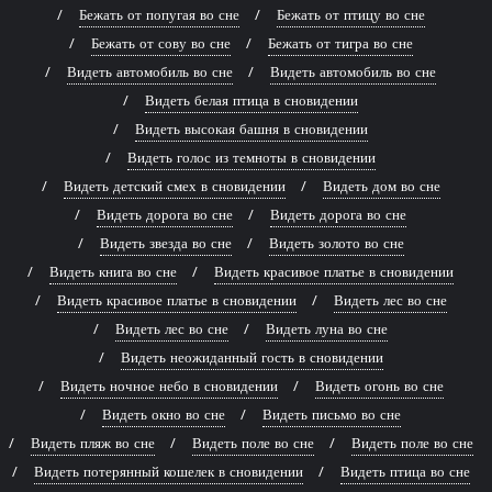
Бежать от попугая во сне
Бежать от птицу во сне
Бежать от сову во сне
Бежать от тигра во сне
Видеть автомобиль во сне
Видеть автомобиль во сне
Видеть белая птица в сновидении
Видеть высокая башня в сновидении
Видеть голос из темноты в сновидении
Видеть детский смех в сновидении
Видеть дом во сне
Видеть дорога во сне
Видеть дорога во сне
Видеть звезда во сне
Видеть золото во сне
Видеть книга во сне
Видеть красивое платье в сновидении
Видеть красивое платье в сновидении
Видеть лес во сне
Видеть лес во сне
Видеть луна во сне
Видеть неожиданный гость в сновидении
Видеть ночное небо в сновидении
Видеть огонь во сне
Видеть окно во сне
Видеть письмо во сне
Видеть пляж во сне
Видеть поле во сне
Видеть поле во сне
Видеть потерянный кошелек в сновидении
Видеть птица во сне