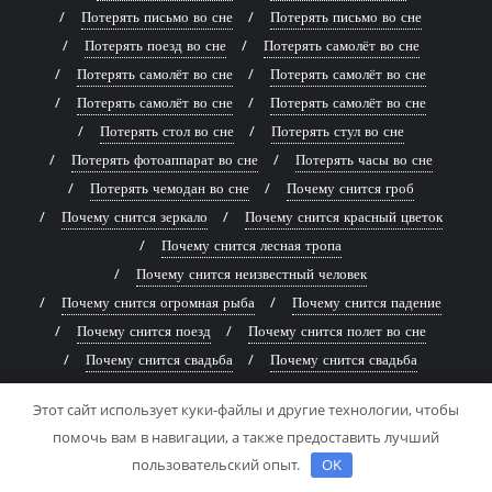
Потерять письмо во сне
Потерять письмо во сне
Потерять поезд во сне
Потерять самолёт во сне
Потерять самолёт во сне
Потерять самолёт во сне
Потерять самолёт во сне
Потерять самолёт во сне
Потерять стол во сне
Потерять стул во сне
Потерять фотоаппарат во сне
Потерять часы во сне
Потерять чемодан во сне
Почему снится гроб
Почему снится зеркало
Почему снится красный цветок
Почему снится лесная тропа
Почему снится неизвестный человек
Почему снится огромная рыба
Почему снится падение
Почему снится поезд
Почему снится полет во сне
Почему снится свадьба
Почему снится свадьба
Почему снится светлая комната
Почему снится светлая комната
Этот сайт использует куки-файлы и другие технологии, чтобы
Почему снится улыбка
Почему снится улыбка
помочь вам в навигации, а также предоставить лучший
Почему снится улыбка
Почему снится шумное море
пользовательский опыт.
OK
Рыбу во сне
Синий дверь во сне