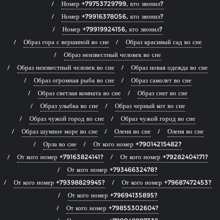
Номер +79753729799, кто звонил?
Номер +79916378056, кто звонил?
Номер +79919924156, кто звонил?
Образ гора с вершиной во сне
Образ красивый сад во сне
Образ неизвестный человек во сне
Образ неизвестный человек во сне
Образ новая одежда во сне
Образ огромная рыба во сне
Образ самолет во сне
Образ светлая комната во сне
Образ снег во сне
Образ улыбка во сне
Образ черный кот во сне
Образ чужой город во сне
Образ чужой город во сне
Образ шумное море во сне
Оленя во сне
Оленя во сне
Орла во сне
От кого номер +79014215482?
От кого номер +79163824141?
От кого номер +79282404171?
От кого номер +79346632478?
От кого номер +79398829945?
От кого номер +79687472453?
От кого номер +79694135895?
От кого номер +79855302604?