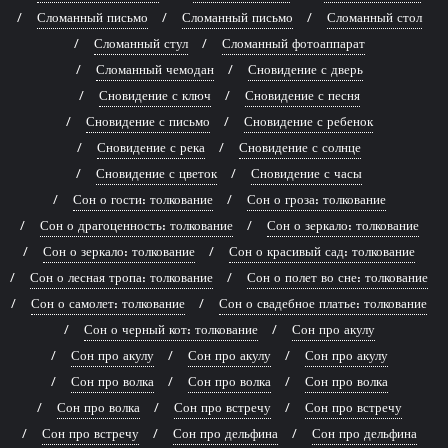
Сломанный письмо
Сломанный письмо
Сломанный стол
Сломанный стул
Сломанный фотоаппарат
Сломанный чемодан
Сновидение с дверь
Сновидение с ключ
Сновидение с песня
Сновидение с письмо
Сновидение с ребенок
Сновидение с река
Сновидение с солнце
Сновидение с цветок
Сновидение с часы
Сон о гости: толкование
Сон о гроза: толкование
Сон о драгоценность: толкование
Сон о зеркало: толкование
Сон о зеркало: толкование
Сон о красивый сад: толкование
Сон о лесная тропа: толкование
Сон о полет во сне: толкование
Сон о самолет: толкование
Сон о свадебное платье: толкование
Сон о черный кот: толкование
Сон про акулу
Сон про акулу
Сон про акулу
Сон про акулу
Сон про волка
Сон про волка
Сон про волка
Сон про волка
Сон про встречу
Сон про встречу
Сон про встречу
Сон про дельфина
Сон про дельфина