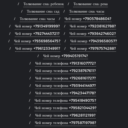
Толкование сна: ребенок
Толкование сна: река
Толкование сна: сад
Толкование сна: часы
Толкование сна: часы
Чей номер +79057848604?
Чей номер +79134919999?
Чей номер +79208162788?
Чей номер +79274443721?
Чей номер +79364274602?
Чей номер +79369856475?
Чей номер +79439658057?
Чей номер +79612334991?
Чей номер +79767574288?
Чей номер +79940519174?
Чей номер телефона +79131607772?
Чей номер телефона +79238767611?
Чей номер телефона +79268161727?
Чей номер телефона +79394414497?
Чей номер телефона +79423447178?
Чей номер телефона +79541849075?
Чей номер телефона +79582104429?
Чей номер телефона +79628112199?
Чей номер телефона +79758719798?