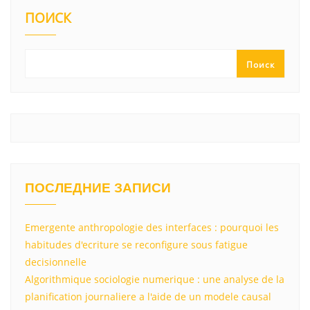
kl
a
A
u
а
ПОИСК
a
m
p
в
ss
p
и
Поиск
ni
т
ki
ь
ПОСЛЕДНИЕ ЗАПИСИ
Emergente anthropologie des interfaces : pourquoi les
habitudes d'ecriture se reconfigure sous fatigue
decisionnelle
Algorithmique sociologie numerique : une analyse de la
planification journaliere a l'aide de un modele causal