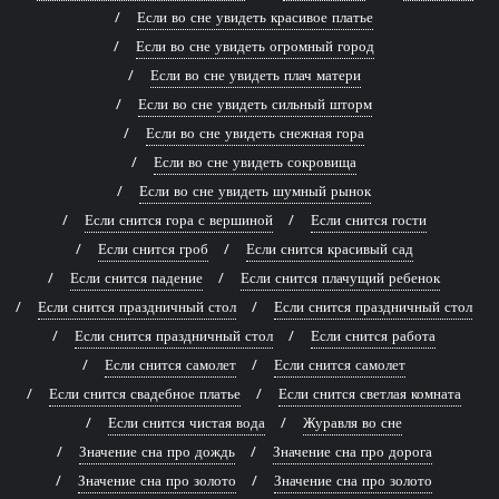
Если во сне увидеть красивое платье
Если во сне увидеть огромный город
Если во сне увидеть плач матери
Если во сне увидеть сильный шторм
Если во сне увидеть снежная гора
Если во сне увидеть сокровища
Если во сне увидеть шумный рынок
Если снится гора с вершиной
Если снится гости
Если снится гроб
Если снится красивый сад
Если снится падение
Если снится плачущий ребенок
Если снится праздничный стол
Если снится праздничный стол
Если снится праздничный стол
Если снится работа
Если снится самолет
Если снится самолет
Если снится свадебное платье
Если снится светлая комната
Если снится чистая вода
Журавля во сне
Значение сна про дождь
Значение сна про дорога
Значение сна про золото
Значение сна про золото