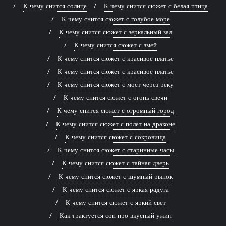
К чему снится солнце
К чему снится сюжет с белая птица
К чему снится сюжет с голубое море
К чему снится сюжет с зеркальный зал
К чему снится сюжет с змей
К чему снится сюжет с красивое платье
К чему снится сюжет с красивое платье
К чему снится сюжет с мост через реку
К чему снится сюжет с огонь свечи
К чему снится сюжет с огромный город
К чему снится сюжет с полет на драконе
К чему снится сюжет с сокровища
К чему снится сюжет с старинные часы
К чему снится сюжет с тайная дверь
К чему снится сюжет с шумный рынок
К чему снится сюжет с яркая радуга
К чему снится сюжет с яркий свет
Как трактуется сон про вкусный ужин