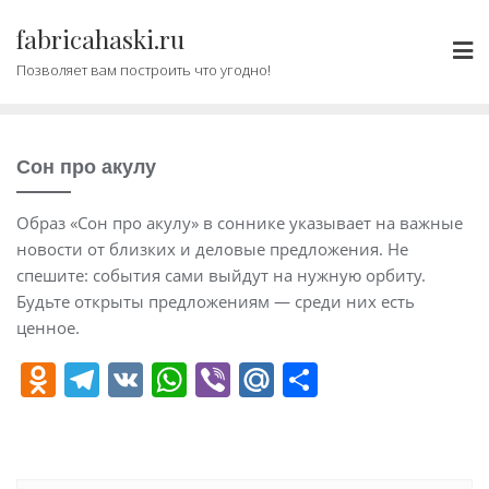
Промотать
fabricahaski.ru
к
содержимому
Позволяет вам построить что угодно!
Сон про акулу
Образ «Сон про акулу» в соннике указывает на важные
новости от близких и деловые предложения. Не
спешите: события сами выйдут на нужную орбиту.
Будьте открыты предложениям — среди них есть
ценное.
O
T
V
W
Vi
M
О
d
el
K
h
b
ai
т
n
e
at
er
l.
п
o
gr
s
R
р