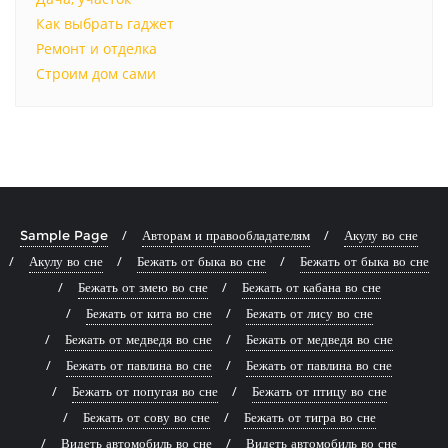
Как выбрать гаджет
Ремонт и отделка
Строим дом сами
Sample Page
Авторам и правообладателям
Акулу во сне
Акулу во сне
Бежать от быка во сне
Бежать от быка во сне
Бежать от змею во сне
Бежать от кабана во сне
Бежать от кита во сне
Бежать от лису во сне
Бежать от медведя во сне
Бежать от медведя во сне
Бежать от павлина во сне
Бежать от павлина во сне
Бежать от попугая во сне
Бежать от птицу во сне
Бежать от сову во сне
Бежать от тигра во сне
Видеть автомобиль во сне
Видеть автомобиль во сне