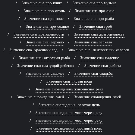
Значение сна про книга
Значение сна про музыка
Значение сна про огонь
Значение сна про окно
Значение сна про поле
Значение сна про рыба
Значение сна про солнце
Значение сна: гроб
Значение сна: драгоценность
Значение сна: драгоценность
Значение сна: зеркало
Значение сна: зеркало
Значение сна: красивый сад
Значение сна: неизвестный человек
Значение сна: огромная рыба
Значение сна: падение
Значение сна: плачущий ребенок
Значение сна: работа
Значение сна: самолет
Значение сна: свадьба
Значение сна: чистая вода
Значение сновидения: живописная река
Значение сновидения: змей
Значение сновидения: змей
Значение сновидения: золотая цепь
Значение сновидения: мост через реку
Значение сновидения: мост через реку
Значение сновидения: огромный волк