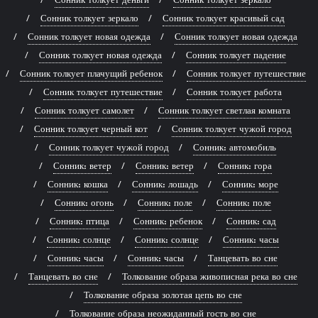
Сонник толкует зеркало
Сонник толкует красивый сад
Сонник толкует новая одежда
Сонник толкует новая одежда
Сонник толкует новая одежда
Сонник толкует падение
Сонник толкует плачущий ребенок
Сонник толкует путешествие
Сонник толкует путешествие
Сонник толкует работа
Сонник толкует самолет
Сонник толкует светлая комната
Сонник толкует черный кот
Сонник толкует чужой город
Сонник толкует чужой город
Сонник: автомобиль
Сонник: ветер
Сонник: ветер
Сонник: гора
Сонник: кошка
Сонник: лошадь
Сонник: море
Сонник: огонь
Сонник: поле
Сонник: поле
Сонник: птица
Сонник: ребенок
Сонник: сад
Сонник: солнце
Сонник: солнце
Сонник: часы
Сонник: часы
Сонник: часы
Танцевать во сне
Танцевать во сне
Толкование образа живописная река во сне
Толкование образа золотая цепь во сне
Толкование образа неожиданный гость во сне