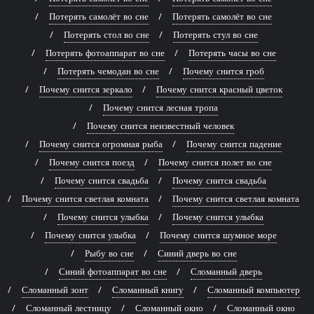
Потерять самолёт во сне
Потерять самолёт во сне
Потерять стол во сне
Потерять стул во сне
Потерять фотоаппарат во сне
Потерять часы во сне
Потерять чемодан во сне
Почему снится гроб
Почему снится зеркало
Почему снится красный цветок
Почему снится лесная тропа
Почему снится неизвестный человек
Почему снится огромная рыба
Почему снится падение
Почему снится поезд
Почему снится полет во сне
Почему снится свадьба
Почему снится свадьба
Почему снится светлая комната
Почему снится светлая комната
Почему снится улыбка
Почему снится улыбка
Почему снится улыбка
Почему снится шумное море
Рыбу во сне
Синий дверь во сне
Синий фотоаппарат во сне
Сломанный дверь
Сломанный зонт
Сломанный книгу
Сломанный компьютер
Сломанный лестницу
Сломанный окно
Сломанный окно