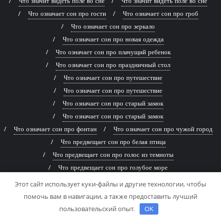
Что значит видеть поле во сне
Что значит видеть поле во сне
Что означает сон про гости
Что означает сон про гроб
Что означает сон про зеркало
Что означает сон про новая одежда
Что означает сон про плачущий ребенок
Что означает сон про праздничный стол
Что означает сон про путешествие
Что означает сон про путешествие
Что означает сон про старый замок
Что означает сон про старый замок
Что означает сон про фонтан
Что означает сон про чужой город
Что предвещает сон про белая птица
Что предвещает сон про голос из темноты
Что предвещает сон про голубое море
Что предвещает сон про голубое море
Этот сайт использует куки-файлы и другие технологии, чтобы
Что предвещает сон про древняя книга
помочь вам в навигации, а также предоставить лучший
Что предвещает сон про живописная река
пользовательский опыт.
OK
Что предвещает сон про заброшенный дом