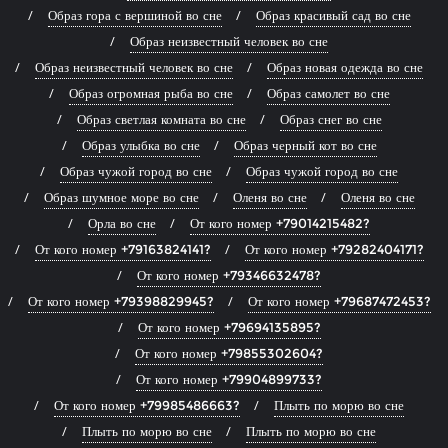
Образ гора с вершиной во сне
Образ красивый сад во сне
Образ неизвестный человек во сне
Образ неизвестный человек во сне
Образ новая одежда во сне
Образ огромная рыба во сне
Образ самолет во сне
Образ светлая комната во сне
Образ снег во сне
Образ улыбка во сне
Образ черный кот во сне
Образ чужой город во сне
Образ чужой город во сне
Образ шумное море во сне
Оленя во сне
Оленя во сне
Орла во сне
От кого номер +79014215482?
От кого номер +79163824141?
От кого номер +79282404171?
От кого номер +79346632478?
От кого номер +79398829945?
От кого номер +79687472453?
От кого номер +79694135895?
От кого номер +79855302604?
От кого номер +79904899733?
От кого номер +79985486663?
Плыть по морю во сне
Плыть по морю во сне
Плыть по морю во сне