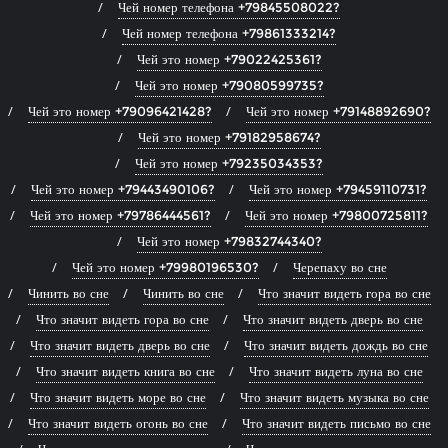
Чей номер телефона +79845508022?
Чей номер телефона +79861333214?
Чей это номер +79022425361?
Чей это номер +79080599735?
Чей это номер +79096421428?
Чей это номер +79148892690?
Чей это номер +79182958674?
Чей это номер +79235034353?
Чей это номер +79443490106?
Чей это номер +79459110731?
Чей это номер +79786444561?
Чей это номер +79800725811?
Чей это номер +79832744340?
Чей это номер +79980196530?
Черепаху во сне
Чинить во сне
Чинить во сне
Что значит видеть гора во сне
Что значит видеть гора во сне
Что значит видеть дверь во сне
Что значит видеть дверь во сне
Что значит видеть дождь во сне
Что значит видеть книга во сне
Что значит видеть луна во сне
Что значит видеть море во сне
Что значит видеть музыка во сне
Что значит видеть огонь во сне
Что значит видеть письмо во сне