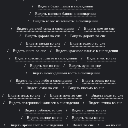
Видеть белая птица в сновидении
Видеть высокая башня в сновидении
Видеть голос из темноты в сновидении
Видеть детский смех в сновидении
Видеть дом во сне
Видеть дорога во сне
Видеть дорога во сне
Видеть звезда во сне
Видеть золото во сне
Видеть книга во сне
Видеть красивое платье в сновидении
Видеть красивое платье в сновидении
Видеть лес во сне
Видеть лес во сне
Видеть луна во сне
Видеть неожиданный гость в сновидении
Видеть ночное небо в сновидении
Видеть огонь во сне
Видеть окно во сне
Видеть письмо во сне
Видеть пляж во сне
Видеть поле во сне
Видеть поле во сне
Видеть потерянный кошелек в сновидении
Видеть птица во сне
Видеть ребенок во сне
Видеть рынок во сне
Видеть солнце во сне
Видеть часы во сне
Видеть яркий свет в сновидении
Волка во сне
Ежа во сне