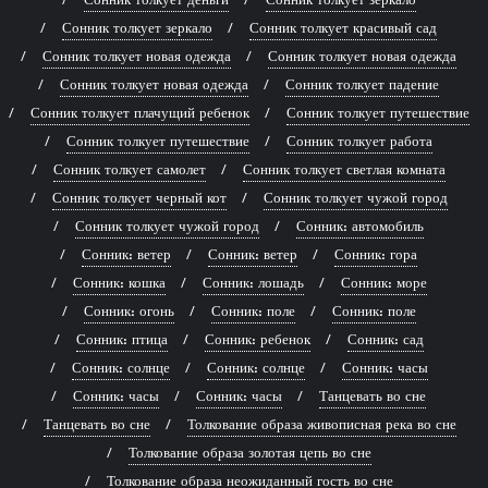
Сонник толкует зеркало
Сонник толкует красивый сад
Сонник толкует новая одежда
Сонник толкует новая одежда
Сонник толкует новая одежда
Сонник толкует падение
Сонник толкует плачущий ребенок
Сонник толкует путешествие
Сонник толкует путешествие
Сонник толкует работа
Сонник толкует самолет
Сонник толкует светлая комната
Сонник толкует черный кот
Сонник толкует чужой город
Сонник толкует чужой город
Сонник: автомобиль
Сонник: ветер
Сонник: ветер
Сонник: гора
Сонник: кошка
Сонник: лошадь
Сонник: море
Сонник: огонь
Сонник: поле
Сонник: поле
Сонник: птица
Сонник: ребенок
Сонник: сад
Сонник: солнце
Сонник: солнце
Сонник: часы
Сонник: часы
Сонник: часы
Танцевать во сне
Танцевать во сне
Толкование образа живописная река во сне
Толкование образа золотая цепь во сне
Толкование образа неожиданный гость во сне