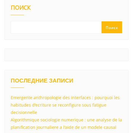
kl
a
A
u
а
ПОИСК
a
m
p
в
ss
p
и
Поиск
ni
т
ki
ь
ПОСЛЕДНИЕ ЗАПИСИ
Emergente anthropologie des interfaces : pourquoi les
habitudes d'ecriture se reconfigure sous fatigue
decisionnelle
Algorithmique sociologie numerique : une analyse de la
planification journaliere a l'aide de un modele causal