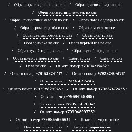
Образ гора с вершиной во сне
Образ красивый сад во сне
Образ неизвестный человек во сне
Образ неизвестный человек во сне
Образ новая одежда во сне
Образ огромная рыба во сне
Образ самолет во сне
Образ светлая комната во сне
Образ снег во сне
Образ улыбка во сне
Образ черный кот во сне
Образ чужой город во сне
Образ чужой город во сне
Образ шумное море во сне
Оленя во сне
Оленя во сне
Орла во сне
От кого номер +79014215482?
От кого номер +79163824141?
От кого номер +79282404171?
От кого номер +79346632478?
От кого номер +79398829945?
От кого номер +79687472453?
От кого номер +79694135895?
От кого номер +79855302604?
От кого номер +79904899733?
От кого номер +79985486663?
Плыть по морю во сне
Плыть по морю во сне
Плыть по морю во сне