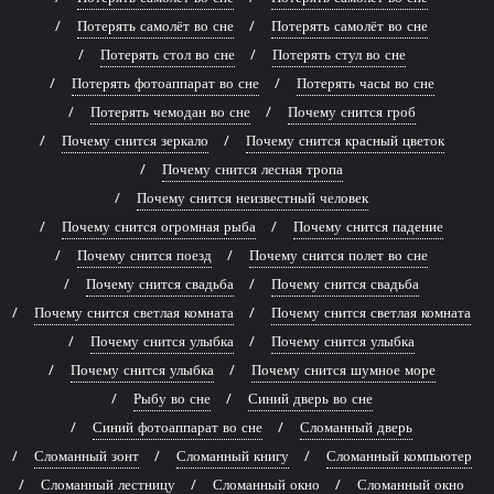
Потерять самолёт во сне
Потерять самолёт во сне
Потерять стол во сне
Потерять стул во сне
Потерять фотоаппарат во сне
Потерять часы во сне
Потерять чемодан во сне
Почему снится гроб
Почему снится зеркало
Почему снится красный цветок
Почему снится лесная тропа
Почему снится неизвестный человек
Почему снится огромная рыба
Почему снится падение
Почему снится поезд
Почему снится полет во сне
Почему снится свадьба
Почему снится свадьба
Почему снится светлая комната
Почему снится светлая комната
Почему снится улыбка
Почему снится улыбка
Почему снится улыбка
Почему снится шумное море
Рыбу во сне
Синий дверь во сне
Синий фотоаппарат во сне
Сломанный дверь
Сломанный зонт
Сломанный книгу
Сломанный компьютер
Сломанный лестницу
Сломанный окно
Сломанный окно