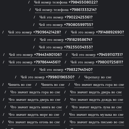
Чей номер телефона +79845508022?
Чей номер телефона +79861333214?
Чей это номер +79022425361?
Чей это номер +79080599735?
Чей это номер +79096421428?
Чей это номер +79148892690?
Чей это номер +79182958674?
Чей это номер +79235034353?
Чей это номер +79443490106?
Чей это номер +79459110731?
Чей это номер +79786444561?
Чей это номер +79800725811?
Чей это номер +79832744340?
Чей это номер +79980196530?
Черепаху во сне
Чинить во сне
Чинить во сне
Что значит видеть гора во сне
Что значит видеть гора во сне
Что значит видеть дверь во сне
Что значит видеть дверь во сне
Что значит видеть дождь во сне
Что значит видеть книга во сне
Что значит видеть луна во сне
Что значит видеть море во сне
Что значит видеть музыка во сне
Что значит видеть огонь во сне
Что значит видеть письмо во сне