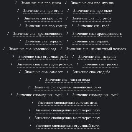
Значение сна про книга
Значение сна про музыка
Значение сна про огонь
Значение сна про окно
Значение сна про поле
Значение сна про рыба
Значение сна про солнце
Значение сна: гроб
Значение сна: драгоценность
Значение сна: драгоценность
Значение сна: зеркало
Значение сна: зеркало
Значение сна: красивый сад
Значение сна: неизвестный человек
Значение сна: огромная рыба
Значение сна: падение
Значение сна: плачущий ребенок
Значение сна: работа
Значение сна: самолет
Значение сна: свадьба
Значение сна: чистая вода
Значение сновидения: живописная река
Значение сновидения: змей
Значение сновидения: змей
Значение сновидения: золотая цепь
Значение сновидения: мост через реку
Значение сновидения: мост через реку
Значение сновидения: огромный волк