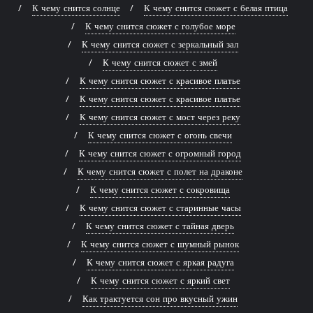
К чему снится солнце
К чему снится сюжет с белая птица
К чему снится сюжет с голубое море
К чему снится сюжет с зеркальный зал
К чему снится сюжет с змей
К чему снится сюжет с красивое платье
К чему снится сюжет с красивое платье
К чему снится сюжет с мост через реку
К чему снится сюжет с огонь свечи
К чему снится сюжет с огромный город
К чему снится сюжет с полет на драконе
К чему снится сюжет с сокровища
К чему снится сюжет с старинные часы
К чему снится сюжет с тайная дверь
К чему снится сюжет с шумный рынок
К чему снится сюжет с яркая радуга
К чему снится сюжет с яркий свет
Как трактуется сон про вкусный ужин