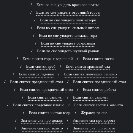
Если во сне увидеть красивое платье
Если во сне увидеть огромный город
Если во сне увидеть плач матери
Если во сне увидеть сильный шторм
Если во сне увидеть снежная гора
Если во сне увидеть сокровища
Если во сне увидеть шумный рынок
Если снится гора с вершиной
Если снится гости
Если снится гроб
Если снится красивый сад
Если снится падение
Если снится плачущий ребенок
Если снится праздничный стол
Если снится праздничный стол
Если снится праздничный стол
Если снится работа
Если снится самолет
Если снится самолет
Если снится свадебное платье
Если снится светлая комната
Если снится чистая вода
Журавля во сне
Значение сна про дождь
Значение сна про дорога
Значение сна про золото
Значение сна про золото