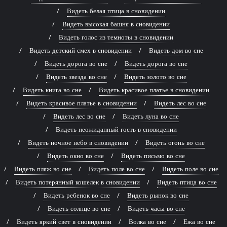
Видеть белая птица в сновидении
Видеть высокая башня в сновидении
Видеть голос из темноты в сновидении
Видеть детский смех в сновидении
Видеть дом во сне
Видеть дорога во сне
Видеть дорога во сне
Видеть звезда во сне
Видеть золото во сне
Видеть книга во сне
Видеть красивое платье в сновидении
Видеть красивое платье в сновидении
Видеть лес во сне
Видеть лес во сне
Видеть луна во сне
Видеть неожиданный гость в сновидении
Видеть ночное небо в сновидении
Видеть огонь во сне
Видеть окно во сне
Видеть письмо во сне
Видеть пляж во сне
Видеть поле во сне
Видеть поле во сне
Видеть потерянный кошелек в сновидении
Видеть птица во сне
Видеть ребенок во сне
Видеть рынок во сне
Видеть солнце во сне
Видеть часы во сне
Видеть яркий свет в сновидении
Волка во сне
Ежа во сне