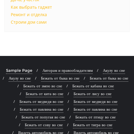
Как выбрать гаджет
Ремонт и отделка
Строим дом сами
Sample Page
Авторам и правообладателям
Акулу во сне
Акулу во сне
Бежать от быка во сне
Бежать от быка во сне
Бежать от змею во сне
Бежать от кабана во сне
Бежать от кита во сне
Бежать от лису во сне
Бежать от медведя во сне
Бежать от медведя во сне
Бежать от павлина во сне
Бежать от павлина во сне
Бежать от попугая во сне
Бежать от птицу во сне
Бежать от сову во сне
Бежать от тигра во сне
Видеть автомобиль во сне
Видеть автомобиль во сне