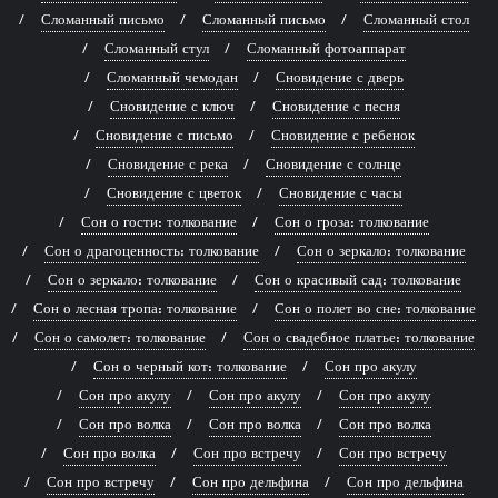
Сломанный письмо
Сломанный письмо
Сломанный стол
Сломанный стул
Сломанный фотоаппарат
Сломанный чемодан
Сновидение с дверь
Сновидение с ключ
Сновидение с песня
Сновидение с письмо
Сновидение с ребенок
Сновидение с река
Сновидение с солнце
Сновидение с цветок
Сновидение с часы
Сон о гости: толкование
Сон о гроза: толкование
Сон о драгоценность: толкование
Сон о зеркало: толкование
Сон о зеркало: толкование
Сон о красивый сад: толкование
Сон о лесная тропа: толкование
Сон о полет во сне: толкование
Сон о самолет: толкование
Сон о свадебное платье: толкование
Сон о черный кот: толкование
Сон про акулу
Сон про акулу
Сон про акулу
Сон про акулу
Сон про волка
Сон про волка
Сон про волка
Сон про волка
Сон про встречу
Сон про встречу
Сон про встречу
Сон про дельфина
Сон про дельфина