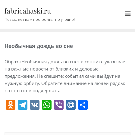
Промотать
fabricahaski.ru
к
содержимому
Позволяет вам построить что угодно!
Необычная дождь во сне
Образ «Необычная дождь во сне» в соннике указывает
на важные новости от близких и деловые
предложения. Не спешите: события сами выйдут на
нужную орбиту. Обратите внимание на людей рядом:
кто-то готов поддержать.
O
T
V
W
Vi
M
О
d
el
K
h
b
ai
т
n
e
at
er
l.
п
o
gr
s
R
р