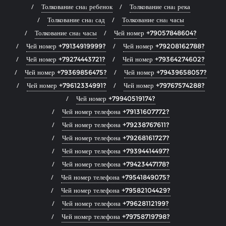
Толкование сна: ребенок
Толкование сна: река
Толкование сна: сад
Толкование сна: часы
Толкование сна: часы
Чей номер +79057848604?
Чей номер +79134919999?
Чей номер +79208162788?
Чей номер +79274443721?
Чей номер +79364274602?
Чей номер +79369856475?
Чей номер +79439658057?
Чей номер +79612334991?
Чей номер +79767574288?
Чей номер +79940519174?
Чей номер телефона +79131607772?
Чей номер телефона +79238767611?
Чей номер телефона +79268161727?
Чей номер телефона +79394414497?
Чей номер телефона +79423447178?
Чей номер телефона +79541849075?
Чей номер телефона +79582104429?
Чей номер телефона +79628112199?
Чей номер телефона +79758719798?