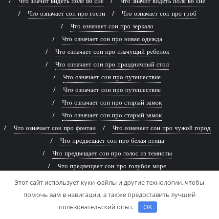
Что значит видеть поле во сне
Что значит видеть поле во сне
Что означает сон про гости
Что означает сон про гроб
Что означает сон про зеркало
Что означает сон про новая одежда
Что означает сон про плачущий ребенок
Что означает сон про праздничный стол
Что означает сон про путешествие
Что означает сон про путешествие
Что означает сон про старый замок
Что означает сон про старый замок
Что означает сон про фонтан
Что означает сон про чужой город
Что предвещает сон про белая птица
Что предвещает сон про голос из темноты
Что предвещает сон про голубое море
Что предвещает сон про голубое море
Этот сайт использует куки-файлы и другие технологии, чтобы
Что предвещает сон про древняя книга
помочь вам в навигации, а также предоставить лучший
Что предвещает сон про живописная река
пользовательский опыт.
OK
Что предвещает сон про заброшенный дом