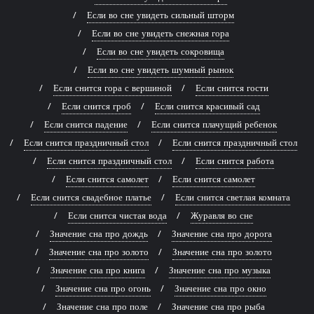
Если во сне увидеть сильный шторм
Если во сне увидеть снежная гора
Если во сне увидеть сокровища
Если во сне увидеть шумный рынок
Если снится гора с вершиной
Если снится гости
Если снится гроб
Если снится красивый сад
Если снится падение
Если снится плачущий ребенок
Если снится праздничный стол
Если снится праздничный стол
Если снится праздничный стол
Если снится работа
Если снится самолет
Если снится самолет
Если снится свадебное платье
Если снится светлая комната
Если снится чистая вода
Журавля во сне
Значение сна про дождь
Значение сна про дорога
Значение сна про золото
Значение сна про золото
Значение сна про книга
Значение сна про музыка
Значение сна про огонь
Значение сна про окно
Значение сна про поле
Значение сна про рыба