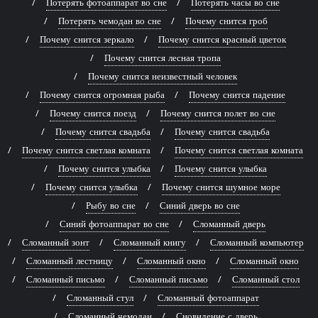
Потерять фотоаппарат во сне
Потерять часы во сне
Потерять чемодан во сне
Почему снится гроб
Почему снится зеркало
Почему снится красный цветок
Почему снится лесная тропа
Почему снится неизвестный человек
Почему снится огромная рыба
Почему снится падение
Почему снится поезд
Почему снится полет во сне
Почему снится свадьба
Почему снится свадьба
Почему снится светлая комната
Почему снится светлая комната
Почему снится улыбка
Почему снится улыбка
Почему снится улыбка
Почему снится шумное море
Рыбу во сне
Синий дверь во сне
Синий фотоаппарат во сне
Сломанный дверь
Сломанный зонт
Сломанный книгу
Сломанный компьютер
Сломанный лестницу
Сломанный окно
Сломанный окно
Сломанный письмо
Сломанный письмо
Сломанный стол
Сломанный стул
Сломанный фотоаппарат
Сломанный чемодан
Сновидение с дверь