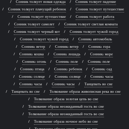
Сонник толкует новая одежда
Сонник толкует падение
Сонник толкует плачущий ребенок
Сонник толкует путешествие
Сонник толкует путешествие
Сонник толкует работа
Сонник толкует самолет
Сонник толкует светлая комната
Сонник толкует черный кот
Сонник толкует чужой город
Сонник толкует чужой город
Сонник: автомобиль
Сонник: ветер
Сонник: ветер
Сонник: гора
Сонник: кошка
Сонник: лошадь
Сонник: море
Сонник: огонь
Сонник: поле
Сонник: поле
Сонник: птица
Сонник: ребенок
Сонник: сад
Сонник: солнце
Сонник: солнце
Сонник: часы
Сонник: часы
Сонник: часы
Танцевать во сне
Танцевать во сне
Толкование образа живописная река во сне
Толкование образа золотая цепь во сне
Толкование образа неожиданный гость во сне
Толкование образа неожиданный гость во сне
Толкование образа ночное небо во сне
Толкование образа огонь свечи во сне