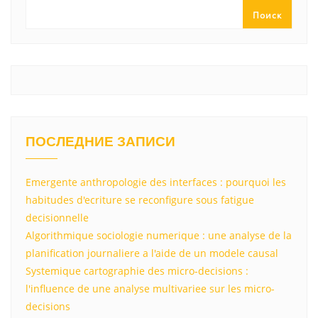
ss
p
и
Поиск
ni
т
ki
ь
ПОСЛЕДНИЕ ЗАПИСИ
Emergente anthropologie des interfaces : pourquoi les
habitudes d'ecriture se reconfigure sous fatigue
decisionnelle
Algorithmique sociologie numerique : une analyse de la
planification journaliere a l'aide de un modele causal
Systemique cartographie des micro-decisions :
l'influence de une analyse multivariee sur les micro-
decisions