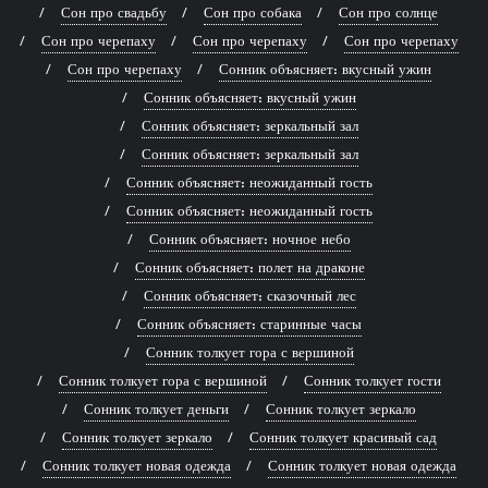
Сон про свадьбу
Сон про собака
Сон про солнце
Сон про черепаху
Сон про черепаху
Сон про черепаху
Сон про черепаху
Сонник объясняет: вкусный ужин
Сонник объясняет: вкусный ужин
Сонник объясняет: зеркальный зал
Сонник объясняет: зеркальный зал
Сонник объясняет: неожиданный гость
Сонник объясняет: неожиданный гость
Сонник объясняет: ночное небо
Сонник объясняет: полет на драконе
Сонник объясняет: сказочный лес
Сонник объясняет: старинные часы
Сонник толкует гора с вершиной
Сонник толкует гора с вершиной
Сонник толкует гости
Сонник толкует деньги
Сонник толкует зеркало
Сонник толкует зеркало
Сонник толкует красивый сад
Сонник толкует новая одежда
Сонник толкует новая одежда