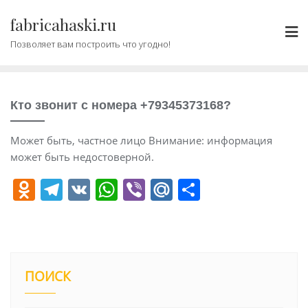
Промотать
fabricahaski.ru
к
содержимому
Позволяет вам построить что угодно!
Кто звонит с номера +79345373168?
Может быть, частное лицо Внимание: информация
может быть недостоверной.
O
T
V
W
Vi
M
О
d
el
K
h
b
ai
т
n
e
at
er
l.
п
o
gr
s
R
р
kl
a
A
u
а
ПОИСК
a
m
p
в