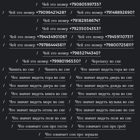
Чей это номер +79080599735?
Чей это номер +79096421428?
Чей это номер +79148892690?
Чей это номер +79182958674?
Чей это номер +79235034353?
Чей это номер +79443490106?
Чей это номер +79459110731?
Чей это номер +79786444561?
Чей это номер +79800725811?
Чей это номер +79832744340?
Чей это номер +79980196530?
Черепаху во сне
Чинить во сне
Чинить во сне
Что значит видеть гора во сне
Что значит видеть гора во сне
Что значит видеть дверь во сне
Что значит видеть дверь во сне
Что значит видеть дождь во сне
Что значит видеть книга во сне
Что значит видеть луна во сне
Что значит видеть море во сне
Что значит видеть музыка во сне
Что значит видеть огонь во сне
Что значит видеть письмо во сне
Что значит видеть поле во сне
Что значит видеть поле во сне
Что означает сон про гости
Что означает сон про гроб
Что означает сон про зеркало