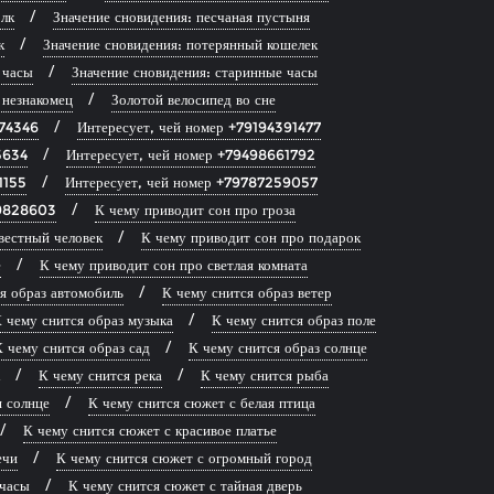
лк
Значение сновидения: песчаная пустыня
к
Значение сновидения: потерянный кошелек
 часы
Значение сновидения: старинные часы
 незнакомец
Золотой велосипед во сне
874346
Интересует, чей номер +79194391477
5634
Интересует, чей номер +79498661792
1155
Интересует, чей номер +79787259057
39828603
К чему приводит сон про гроза
вестный человек
К чему приводит сон про подарок
е
К чему приводит сон про светлая комната
я образ автомобиль
К чему снится образ ветер
 чему снится образ музыка
К чему снится образ поле
 чему снится образ сад
К чему снится образ солнце
К чему снится река
К чему снится рыба
я солнце
К чему снится сюжет с белая птица
К чему снится сюжет с красивое платье
ечи
К чему снится сюжет с огромный город
 часы
К чему снится сюжет с тайная дверь