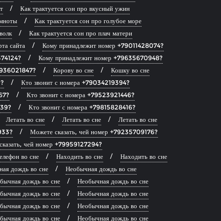
т
Как трактуется сон про вкусный ужин
емноты
Как трактуется сон про голубое море
волк
Как трактуется сон про плач матери
рта сайта
Кому принадлежит номер +79011428074?
374124?
Кому принадлежит номер +79635670948?
9936021847?
Корову во сне
Кошку во сне
0?
Кто звонит с номера +79034219394?
67?
Кто звонит с номера +79523921446?
139?
Кто звонит с номера +79815828416?
Летать во сне
Летать во сне
Летать во сне
933?
Можете сказать, чей номер +79235709176?
сказать, чей номер +79959127294?
елефон во сне
Находить во сне
Находить во сне
ая дождь во сне
Необычная дождь во сне
бычная дождь во сне
Необычная дождь во сне
бычная дождь во сне
Необычная дождь во сне
бычная дождь во сне
Необычная дождь во сне
бычная дождь во сне
Необычная дождь во сне