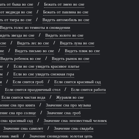
ать от быка во сне
Бежать от змею во сне
от медведя во сне
Бежать от павлина во сне
ь от тигра во сне
Видеть автомобиль во сне
Видеть голос из темноты в сновидении
идеть звезда во сне
Видеть золото во сне
 сне
Видеть лес во сне
Видеть луна во сне
сне
Видеть письмо во сне
Видеть пляж во сне
Видеть ребенок во сне
Видеть рынок во сне
не
Если во сне увидеть красивое платье
рм
Если во сне увидеть снежная гора
и
Если снится гроб
Если снится красивый сад
Если снится праздничный стол
Если снится работа
Если снится чистая вода
Журавля во сне
чение сна про книга
Значение сна про музыка
ение сна про солнце
Значение сна: гроб
 сна: красивый сад
Значение сна: неизвестный человек
Значение сна: самолет
Значение сна: свадьба
ения: змей
Значение сновидения: золотая цепь