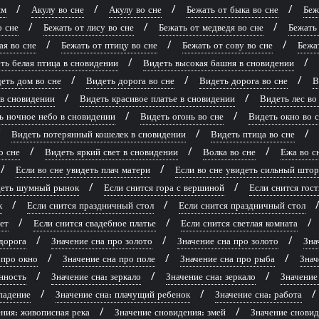
ям
Акулу во сне
Акулу во сне
Бежать от быка во сне
Беж
о сне
Бежать от лису во сне
Бежать от медведя во сне
Бежать 
ая во сне
Бежать от птицу во сне
Бежать от сову во сне
Бежат
ть белая птица в сновидении
Видеть высокая башня в сновидении
еть дом во сне
Видеть дорога во сне
Видеть дорога во сне
В
 в сновидении
Видеть красивое платье в сновидении
Видеть лес во
ь ночное небо в сновидении
Видеть огонь во сне
Видеть окно во 
Видеть потерянный кошелек в сновидении
Видеть птица во сне
о сне
Видеть яркий свет в сновидении
Волка во сне
Ежа во с
Если во сне увидеть плач матери
Если во сне увидеть сильный што
идеть шумный рынок
Если снится гора с вершиной
Если снится гост
к
Если снится праздничный стол
Если снится праздничный стол
ет
Если снится свадебное платье
Если снится светлая комната
дорога
Значение сна про золото
Значение сна про золото
Зна
 про окно
Значение сна про поле
Значение сна про рыба
Знач
нность
Значение сна: зеркало
Значение сна: зеркало
Значение
падение
Значение сна: плачущий ребенок
Значение сна: работа
ния: живописная река
Значение сновидения: змей
Значение сновид