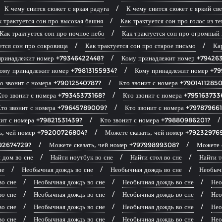
К чему снится сюжет с яркая радуга
К чему снится сюжет с яркий све
к трактуется сон про высокая башня
Как трактуется сон про голос из т
Как трактуется сон про ночное небо
Как трактуется сон про огромный 
ется сон про сокровища
Как трактуется сон про старое письмо
Ка
принадлежит номер +79346422448?
Кому принадлежит номер +79426
ому принадлежит номер +79813155934?
Кому принадлежит номер +7
о звонит с номера +79012540787?
Кто звонит с номера +7901411285
Кто звонит с номера +79345373168?
Кто звонит с номера +795163733
то звонит с номера +79645789009?
Кто звонит с номера +79787966
нит с номера +79821531439?
Кто звонит с номера +79880986201?
ть, чей номер +79200726804?
Можете сказать, чей номер +79232976
292674729?
Можете сказать, чей номер +79799899308?
Можете 
 дом во сне
Найти ноутбук во сне
Найти стол во сне
Найти т
не
Необычная дождь во сне
Необычная дождь во сне
Необычн
во сне
Необычная дождь во сне
Необычная дождь во сне
Нео
во сне
Необычная дождь во сне
Необычная дождь во сне
Нео
во сне
Необычная дождь во сне
Необычная дождь во сне
Нео
во сне
Необычная дождь во сне
Необычная дождь во сне
Нео