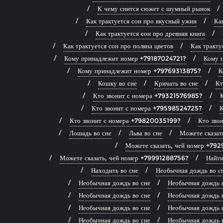
К чему снится сюжет с шумный рынок
Как трактуется сон про вкусный ужин
Ка
Как трактуется сон про древняя книга
Как трактуется сон про поляна цветов
Как тракту
Кому принадлежит номер +79187024721?
Кому 
Кому принадлежит номер +79769313875?
К
Кошку во сне
Кричать во сне
Кт
Кто звонит с номера +79321576985?
Кто звонит с номера +79598524725?
К
Кто звонит с номера +79820035199?
Кто зво
Лошадь во сне
Льва во сне
Можете сказа
Можете сказать, чей номер +79
Можете сказать, чей номер +79991288756?
Найти
Находить во сне
Необычная дождь во с
Необычная дождь во сне
Необычная дождь 
Необычная дождь во сне
Необычная дождь 
Необычная дождь во сне
Необычная дождь 
Необычная дождь во сне
Необычная дождь 