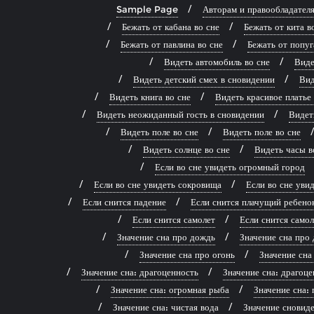
Sample Page
Авторам и правообладател
Бежать от кабана во сне
Бежать от кита в
Бежать от павлина во сне
Бежать от попуг
Видеть автомобиль во сне
Виде
Видеть детский смех в сновидении
Вид
Видеть книга во сне
Видеть красивое платье
Видеть неожиданный гость в сновидении
Видет
Видеть поле во сне
Видеть поле во сне
Видеть солнце во сне
Видеть часы в
Если во сне увидеть огромный город
Если во сне увидеть сокровища
Если во сне ув
Если снится падение
Если снится плачущий ребено
Если снится самолет
Если снится самол
Значение сна про дождь
Значение сна про 
Значение сна про огонь
Значение сна
Значение сна: драгоценность
Значение сна: драгоце
Значение сна: огромная рыба
Значение сна: 
Значение сна: чистая вода
Значение сновиде