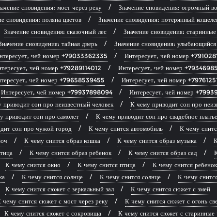
ачение сновидения: мост через реку
Значение сновидения: огромный во
ие сновидения: поляна цветов
Значение сновидения: потерянный кошеле
Значение сновидения: сказочный лес
Значение сновидения: старинные
Значение сновидения: тайная дверь
Значение сновидения: улыбающийся
нтересует, чей номер +79033362335
Интересует, чей номер +79102
нтересует, чей номер +79289114012
Интересует, чей номер +7934698
тересует, чей номер +79658539455
Интересует, чей номер +7976125
Интересует, чей номер +79937898094
Интересует, чей номер +799
 приводит сон про неизвестный человек
К чему приводит сон про неиз
у приводит сон про самолет
К чему приводит сон про свадебное плать
дит сон про чужой город
К чему снится автомобиль
К чему снитс
люч
К чему снится образ кошка
К чему снится образ музыка
К
птица
К чему снится образ ребенок
К чему снится образ сад
К
К чему снится окно
К чему снится птица
К чему снится ребенок
ка
К чему снится солнце
К чему снится солнце
К чему снитс
К чему снится сюжет с зеркальный зал
К чему снится сюжет с змей
 чему снится сюжет с мост через реку
К чему снится сюжет с огонь св
К чему снится сюжет с сокровища
К чему снится сюжет с старинные