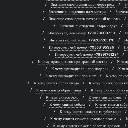
Значение сновидения: мост через реку
Зн
Значение сновидения: плач матери
Значен
Значение сновидения: потерянный кошелек
Значение сновидения: старый друг
Интересует, чей номер +79029609250
И
Интересует, чей номер +79207285176
И
Интересует, чей номер +79533195926
Ин
Интересует, чей номер +79891761284
К чему приводит сон про красный цветок
К чему
К чему приводит сон про подарок
К чем
К чему приводит сон про снег
К чему приво
К чему снится образ звезда
К чему снится образ к
К чему снится образ птица
К чему снится образ 
К чему снится окно
К чему снится окно
К чему снится собака
К чему снится соба
К чему снится сюжет с голубое море
К чему снится сюжет с красивое платье
К
К чему снится сюжет с полет на драконе