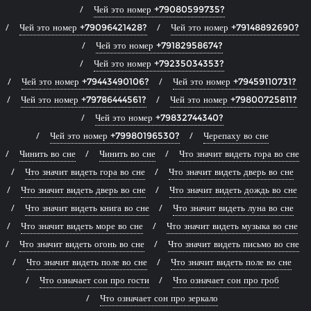
Чей это номер +79080599735?
Чей это номер +79096421428?
Чей это номер +79148892690?
Чей это номер +79182958674?
Чей это номер +79235034353?
Чей это номер +79443490106?
Чей это номер +79459110731?
Чей это номер +79786444561?
Чей это номер +79800725811?
Чей это номер +79832744340?
Чей это номер +79980196530?
Черепаху во сне
Чинить во сне
Чинить во сне
Что значит видеть гора во сне
Что значит видеть гора во сне
Что значит видеть дверь во сне
Что значит видеть дверь во сне
Что значит видеть дождь во сне
Что значит видеть книга во сне
Что значит видеть луна во сне
Что значит видеть море во сне
Что значит видеть музыка во сне
Что значит видеть огонь во сне
Что значит видеть письмо во сне
Что значит видеть поле во сне
Что значит видеть поле во сне
Что означает сон про гости
Что означает сон про гроб
Что означает сон про зеркало