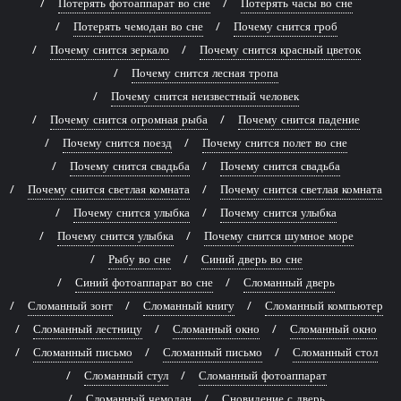
Потерять фотоаппарат во сне
Потерять часы во сне
Потерять чемодан во сне
Почему снится гроб
Почему снится зеркало
Почему снится красный цветок
Почему снится лесная тропа
Почему снится неизвестный человек
Почему снится огромная рыба
Почему снится падение
Почему снится поезд
Почему снится полет во сне
Почему снится свадьба
Почему снится свадьба
Почему снится светлая комната
Почему снится светлая комната
Почему снится улыбка
Почему снится улыбка
Почему снится улыбка
Почему снится шумное море
Рыбу во сне
Синий дверь во сне
Синий фотоаппарат во сне
Сломанный дверь
Сломанный зонт
Сломанный книгу
Сломанный компьютер
Сломанный лестницу
Сломанный окно
Сломанный окно
Сломанный письмо
Сломанный письмо
Сломанный стол
Сломанный стул
Сломанный фотоаппарат
Сломанный чемодан
Сновидение с дверь