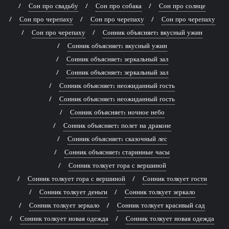
Сон про свадьбу
Сон про собака
Сон про солнце
Сон про черепаху
Сон про черепаху
Сон про черепаху
Сон про черепаху
Сонник объясняет: вкусный ужин
Сонник объясняет: вкусный ужин
Сонник объясняет: зеркальный зал
Сонник объясняет: зеркальный зал
Сонник объясняет: неожиданный гость
Сонник объясняет: неожиданный гость
Сонник объясняет: ночное небо
Сонник объясняет: полет на драконе
Сонник объясняет: сказочный лес
Сонник объясняет: старинные часы
Сонник толкует гора с вершиной
Сонник толкует гора с вершиной
Сонник толкует гости
Сонник толкует деньги
Сонник толкует зеркало
Сонник толкует зеркало
Сонник толкует красивый сад
Сонник толкует новая одежда
Сонник толкует новая одежда