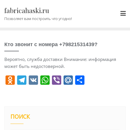
Промотать
fabricahaski.ru
к
содержимому
Позволяет вам построить что угодно!
Кто звонит с номера +79821531439?
Вероятно, служба доставки Внимание: информация
может быть недостоверной.
O
T
V
W
Vi
M
О
d
el
K
h
b
ai
т
n
e
at
er
l.
п
o
gr
s
R
р
kl
a
A
u
а
ПОИСК
a
m
p
в