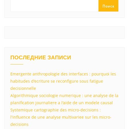
ss
p
и
Поиск
ni
т
ki
ь
ПОСЛЕДНИЕ ЗАПИСИ
Emergente anthropologie des interfaces : pourquoi les
habitudes d'ecriture se reconfigure sous fatigue
decisionnelle
Algorithmique sociologie numerique : une analyse de la
planification journaliere a l'aide de un modele causal
Systemique cartographie des micro-decisions :
l'influence de une analyse multivariee sur les micro-
decisions