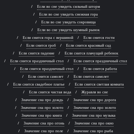
Если во сне увидеть сильный шторм
Если во сне увидеть снежная гора
Если во сне увидеть сокровища
Если во сне увидеть шумный рынок
Если снится гора с вершиной
Если снится гости
Если снится гроб
Если снится красивый сад
Если снится падение
Если снится плачущий ребенок
Если снится праздничный стол
Если снится праздничный стол
Если снится праздничный стол
Если снится работа
Если снится самолет
Если снится самолет
Если снится свадебное платье
Если снится светлая комната
Если снится чистая вода
Журавля во сне
Значение сна про дождь
Значение сна про дорога
Значение сна про золото
Значение сна про золото
Значение сна про книга
Значение сна про музыка
Значение сна про огонь
Значение сна про окно
Значение сна про поле
Значение сна про рыба