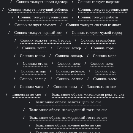
Сонник толкует новая одежда
Сонник толкует падение
Сонник толкует плачущий ребенок
Сонник толкует путешествие
Сонник толкует путешествие
Сонник толкует работа
Сонник толкует самолет
Сонник толкует светлая комната
Сонник толкует черный кот
Сонник толкует чужой город
Сонник толкует чужой город
Сонник: автомобиль
Сонник: ветер
Сонник: ветер
Сонник: гора
Сонник: кошка
Сонник: лошадь
Сонник: море
Сонник: огонь
Сонник: поле
Сонник: поле
Сонник: птица
Сонник: ребенок
Сонник: сад
Сонник: солнце
Сонник: солнце
Сонник: часы
Сонник: часы
Сонник: часы
Танцевать во сне
Танцевать во сне
Толкование образа живописная река во сне
Толкование образа золотая цепь во сне
Толкование образа неожиданный гость во сне
Толкование образа неожиданный гость во сне
Толкование образа ночное небо во сне
Толкование образа огонь свечи во сне