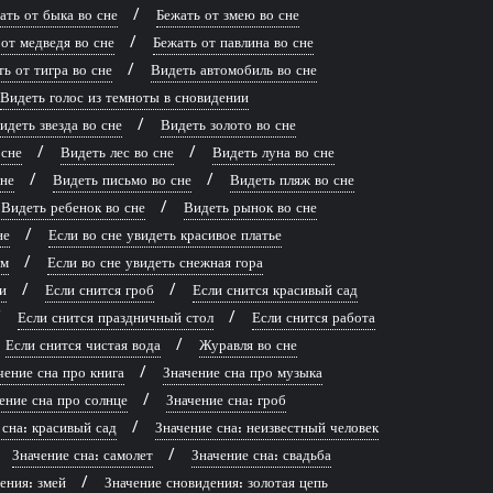
ать от быка во сне
Бежать от змею во сне
от медведя во сне
Бежать от павлина во сне
ь от тигра во сне
Видеть автомобиль во сне
Видеть голос из темноты в сновидении
идеть звезда во сне
Видеть золото во сне
 сне
Видеть лес во сне
Видеть луна во сне
сне
Видеть письмо во сне
Видеть пляж во сне
Видеть ребенок во сне
Видеть рынок во сне
не
Если во сне увидеть красивое платье
рм
Если во сне увидеть снежная гора
и
Если снится гроб
Если снится красивый сад
Если снится праздничный стол
Если снится работа
Если снится чистая вода
Журавля во сне
чение сна про книга
Значение сна про музыка
ение сна про солнце
Значение сна: гроб
 сна: красивый сад
Значение сна: неизвестный человек
Значение сна: самолет
Значение сна: свадьба
ения: змей
Значение сновидения: золотая цепь