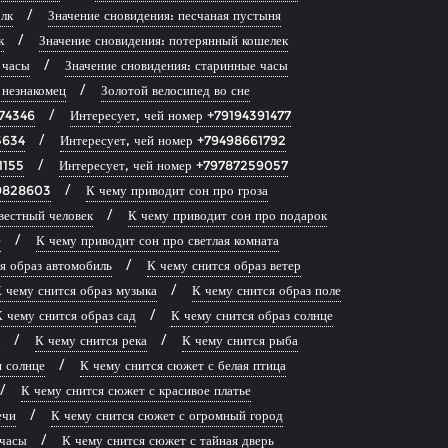
лк
Значение сновидения: песчаная пустыня
к
Значение сновидения: потерянный кошелек
 часы
Значение сновидения: старинные часы
 незнакомец
Золотой велосипед во сне
874346
Интересует, чей номер +79194391477
5634
Интересует, чей номер +79498661792
1155
Интересует, чей номер +79787259057
39828603
К чему приводит сон про гроза
вестный человек
К чему приводит сон про подарок
е
К чему приводит сон про светлая комната
я образ автомобиль
К чему снится образ ветер
 чему снится образ музыка
К чему снится образ поле
 чему снится образ сад
К чему снится образ солнце
К чему снится река
К чему снится рыба
я солнце
К чему снится сюжет с белая птица
К чему снится сюжет с красивое платье
ечи
К чему снится сюжет с огромный город
 часы
К чему снится сюжет с тайная дверь