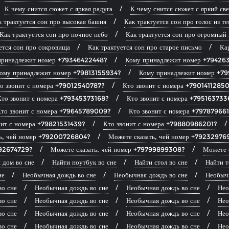
К чему снится сюжет с яркая радуга
К чему снится сюжет с яркий све
к трактуется сон про высокая башня
Как трактуется сон про голос из т
Как трактуется сон про ночное небо
Как трактуется сон про огромный 
ется сон про сокровища
Как трактуется сон про старое письмо
Ка
принадлежит номер +79346422448?
Кому принадлежит номер +79426
ому принадлежит номер +79813155934?
Кому принадлежит номер +7
о звонит с номера +79012540787?
Кто звонит с номера +7901411285
Кто звонит с номера +79345373168?
Кто звонит с номера +795163733
то звонит с номера +79645789009?
Кто звонит с номера +79787966
нит с номера +79821531439?
Кто звонит с номера +79880986201?
ть, чей номер +79200726804?
Можете сказать, чей номер +79232976
292674729?
Можете сказать, чей номер +79799899308?
Можете 
 дом во сне
Найти ноутбук во сне
Найти стол во сне
Найти т
не
Необычная дождь во сне
Необычная дождь во сне
Необычн
во сне
Необычная дождь во сне
Необычная дождь во сне
Нео
во сне
Необычная дождь во сне
Необычная дождь во сне
Нео
во сне
Необычная дождь во сне
Необычная дождь во сне
Нео
во сне
Необычная дождь во сне
Необычная дождь во сне
Нео