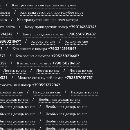
т
Как трактуется сон про вкусный ужин
емноты
Как трактуется сон про голубое море
волк
Как трактуется сон про плач матери
рта сайта
Кому принадлежит номер +79011428074?
374124?
Кому принадлежит номер +79635670948?
9936021847?
Корову во сне
Кошку во сне
0?
Кто звонит с номера +79034219394?
67?
Кто звонит с номера +79523921446?
139?
Кто звонит с номера +79815828416?
Летать во сне
Летать во сне
Летать во сне
933?
Можете сказать, чей номер +79235709176?
сказать, чей номер +79959127294?
елефон во сне
Находить во сне
Находить во сне
ая дождь во сне
Необычная дождь во сне
бычная дождь во сне
Необычная дождь во сне
бычная дождь во сне
Необычная дождь во сне
бычная дождь во сне
Необычная дождь во сне
бычная дождь во сне
Необычная дождь во сне