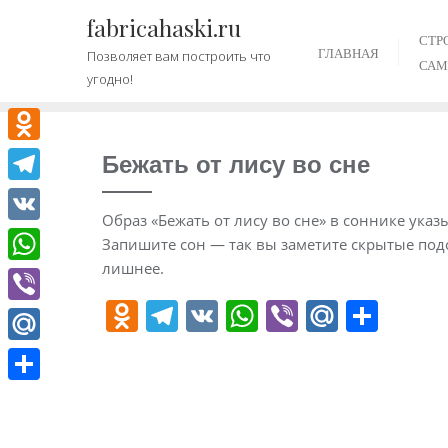
Промотать
fabricahaski.ru
к
СТР
ГЛАВНАЯ
Позволяет вам построить что
содержимому
САМ
угодно!
Odnoklassniki
Бежать от лису во сне
Telegram
Образ «Бежать от лису во сне» в соннике указ
VK
Запишите сон — так вы заметите скрытые подс
лишнее.
WhatsApp
O
T
V
W
Vi
M
О
Viber
d
el
K
h
b
ai
т
Mail.Ru
n
e
at
er
l.
п
Отправить
o
gr
s
R
р
kl
a
A
u
а