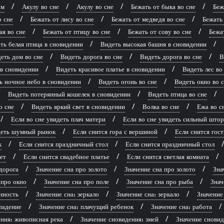
ям
Акулу во сне
Акулу во сне
Бежать от быка во сне
Беж
о сне
Бежать от лису во сне
Бежать от медведя во сне
Бежать 
ая во сне
Бежать от птицу во сне
Бежать от сову во сне
Бежат
ть белая птица в сновидении
Видеть высокая башня в сновидении
еть дом во сне
Видеть дорога во сне
Видеть дорога во сне
В
 в сновидении
Видеть красивое платье в сновидении
Видеть лес во
ь ночное небо в сновидении
Видеть огонь во сне
Видеть окно во 
Видеть потерянный кошелек в сновидении
Видеть птица во сне
о сне
Видеть яркий свет в сновидении
Волка во сне
Ежа во с
Если во сне увидеть плач матери
Если во сне увидеть сильный што
идеть шумный рынок
Если снится гора с вершиной
Если снится гост
к
Если снится праздничный стол
Если снится праздничный стол
ет
Если снится свадебное платье
Если снится светлая комната
дорога
Значение сна про золото
Значение сна про золото
Зна
 про окно
Значение сна про поле
Значение сна про рыба
Знач
нность
Значение сна: зеркало
Значение сна: зеркало
Значение
падение
Значение сна: плачущий ребенок
Значение сна: работа
ния: живописная река
Значение сновидения: змей
Значение сновид