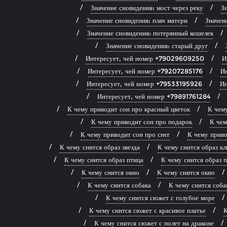
Значение сновидения: мост через реку
Зн
Значение сновидения: плач матери
Значен
Значение сновидения: потерянный кошелек
Значение сновидения: старый друг
Интересует, чей номер +79029609250
И
Интересует, чей номер +79207285176
И
Интересует, чей номер +79533195926
Ин
Интересует, чей номер +79891761284
К чему приводит сон про красный цветок
К чему
К чему приводит сон про подарок
К чем
К чему приводит сон про снег
К чему приво
К чему снится образ звезда
К чему снится образ к
К чему снится образ птица
К чему снится образ 
К чему снится окно
К чему снится окно
К чему снится собака
К чему снится соба
К чему снится сюжет с голубое море
К чему снится сюжет с красивое платье
К
К чему снится сюжет с полет на драконе