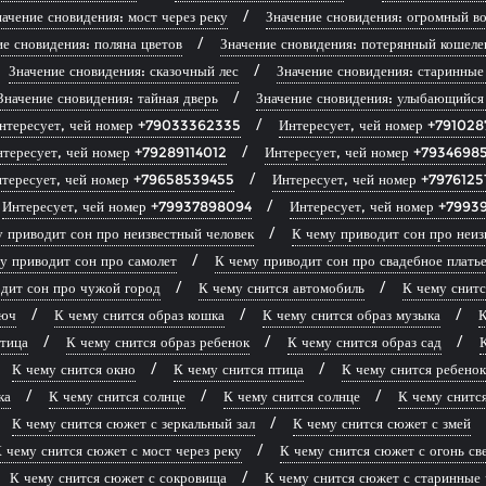
ачение сновидения: мост через реку
Значение сновидения: огромный во
ие сновидения: поляна цветов
Значение сновидения: потерянный кошеле
Значение сновидения: сказочный лес
Значение сновидения: старинные
Значение сновидения: тайная дверь
Значение сновидения: улыбающийся
нтересует, чей номер +79033362335
Интересует, чей номер +79102
нтересует, чей номер +79289114012
Интересует, чей номер +7934698
тересует, чей номер +79658539455
Интересует, чей номер +7976125
Интересует, чей номер +79937898094
Интересует, чей номер +799
 приводит сон про неизвестный человек
К чему приводит сон про неиз
у приводит сон про самолет
К чему приводит сон про свадебное плать
дит сон про чужой город
К чему снится автомобиль
К чему снитс
люч
К чему снится образ кошка
К чему снится образ музыка
К
птица
К чему снится образ ребенок
К чему снится образ сад
К
К чему снится окно
К чему снится птица
К чему снится ребенок
ка
К чему снится солнце
К чему снится солнце
К чему снитс
К чему снится сюжет с зеркальный зал
К чему снится сюжет с змей
 чему снится сюжет с мост через реку
К чему снится сюжет с огонь св
К чему снится сюжет с сокровища
К чему снится сюжет с старинные