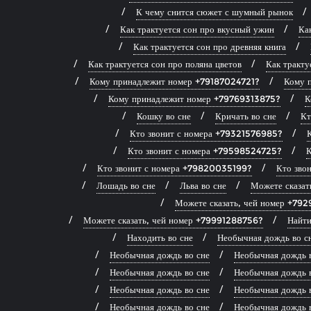
К чему снится сюжет с шумный рынок
Как трактуется сон про вкусный ужин
Ка
Как трактуется сон про древняя книга
Как трактуется сон про поляна цветов
Как тракту
Кому принадлежит номер +79187024721?
Кому 
Кому принадлежит номер +79769313875?
К
Кошку во сне
Кричать во сне
Кт
Кто звонит с номера +79321576985?
Кто звонит с номера +79598524725?
К
Кто звонит с номера +79820035199?
Кто зво
Лошадь во сне
Льва во сне
Можете сказа
Можете сказать, чей номер +79
Можете сказать, чей номер +79991288756?
Найти
Находить во сне
Необычная дождь во с
Необычная дождь во сне
Необычная дождь 
Необычная дождь во сне
Необычная дождь 
Необычная дождь во сне
Необычная дождь 
Необычная дождь во сне
Необычная дождь 