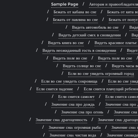
Sample Page
Авторам и правообладател
Бежать от кабана во сне
Бежать от кита в
Бежать от павлина во сне
Бежать от попуг
Видеть автомобиль во сне
Виде
Видеть детский смех в сновидении
Вид
Видеть книга во сне
Видеть красивое платье
Видеть неожиданный гость в сновидении
Видет
Видеть поле во сне
Видеть поле во сне
Видеть солнце во сне
Видеть часы в
Если во сне увидеть огромный город
Если во сне увидеть сокровища
Если во сне ув
Если снится падение
Если снится плачущий ребено
Если снится самолет
Если снится самол
Значение сна про дождь
Значение сна про 
Значение сна про огонь
Значение сна
Значение сна: драгоценность
Значение сна: драгоце
Значение сна: огромная рыба
Значение сна: 
Значение сна: чистая вода
Значение сновиде