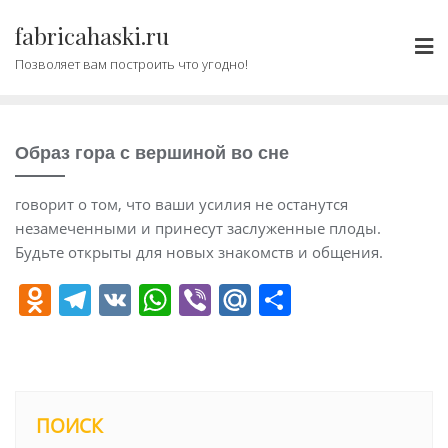
Промотать
fabricahaski.ru
к
содержимому
Позволяет вам построить что угодно!
Образ гора с вершиной во сне
говорит о том, что ваши усилия не останутся
незамеченными и принесут заслуженные плоды.
Будьте открыты для новых знакомств и общения.
O
T
V
W
Vi
M
О
d
el
K
h
b
ai
т
n
e
at
er
l.
п
o
gr
s
R
р
kl
a
A
u
а
ПОИСК