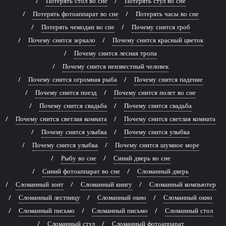
Потерять стол во сне
Потерять стул во сне
Потерять фотоаппарат во сне
Потерять часы во сне
Потерять чемодан во сне
Почему снится гроб
Почему снится зеркало
Почему снится красный цветок
Почему снится лесная тропа
Почему снится неизвестный человек
Почему снится огромная рыба
Почему снится падение
Почему снится поезд
Почему снится полет во сне
Почему снится свадьба
Почему снится свадьба
Почему снится светлая комната
Почему снится светлая комната
Почему снится улыбка
Почему снится улыбка
Почему снится улыбка
Почему снится шумное море
Рыбу во сне
Синий дверь во сне
Синий фотоаппарат во сне
Сломанный дверь
Сломанный зонт
Сломанный книгу
Сломанный компьютер
Сломанный лестницу
Сломанный окно
Сломанный окно
Сломанный письмо
Сломанный письмо
Сломанный стол
Сломанный стул
Сломанный фотоаппарат