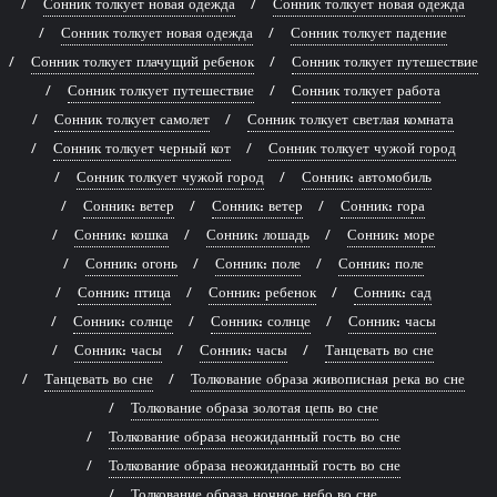
Сонник толкует новая одежда
Сонник толкует новая одежда
Сонник толкует новая одежда
Сонник толкует падение
Сонник толкует плачущий ребенок
Сонник толкует путешествие
Сонник толкует путешествие
Сонник толкует работа
Сонник толкует самолет
Сонник толкует светлая комната
Сонник толкует черный кот
Сонник толкует чужой город
Сонник толкует чужой город
Сонник: автомобиль
Сонник: ветер
Сонник: ветер
Сонник: гора
Сонник: кошка
Сонник: лошадь
Сонник: море
Сонник: огонь
Сонник: поле
Сонник: поле
Сонник: птица
Сонник: ребенок
Сонник: сад
Сонник: солнце
Сонник: солнце
Сонник: часы
Сонник: часы
Сонник: часы
Танцевать во сне
Танцевать во сне
Толкование образа живописная река во сне
Толкование образа золотая цепь во сне
Толкование образа неожиданный гость во сне
Толкование образа неожиданный гость во сне
Толкование образа ночное небо во сне