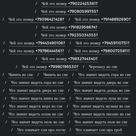
Чей это номер +79022425361?
Чей это номер +79080599735?
Чей это номер +79096421428?
Чей это номер +79148892690?
Чей это номер +79182958674?
Чей это номер +79235034353?
Чей это номер +79443490106?
Чей это номер +79459110731?
Чей это номер +79786444561?
Чей это номер +79800725811?
Чей это номер +79832744340?
Чей это номер +79980196530?
Черепаху во сне
Чинить во сне
Чинить во сне
Что значит видеть гора во сне
Что значит видеть гора во сне
Что значит видеть дверь во сне
Что значит видеть дверь во сне
Что значит видеть дождь во сне
Что значит видеть книга во сне
Что значит видеть луна во сне
Что значит видеть море во сне
Что значит видеть музыка во сне
Что значит видеть огонь во сне
Что значит видеть письмо во сне
Что значит видеть поле во сне
Что значит видеть поле во сне
Что означает сон про гости
Что означает сон про гроб