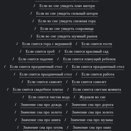
Если во сне увидеть плач матери
Если во сне увидеть сильный шторм
Если во сне увидеть снежная гора
Если во сне увидеть сокровища
Если во сне увидеть шумный рынок
Если снится гора с вершиной
Если снится гости
Если снится гроб
Если снится красивый сад
Если снится падение
Если снится плачущий ребенок
Если снится праздничный стол
Если снится праздничный стол
Если снится праздничный стол
Если снится работа
Если снится самолет
Если снится самолет
Если снится свадебное платье
Если снится светлая комната
Если снится чистая вода
Журавля во сне
Значение сна про дождь
Значение сна про дорога
Значение сна про золото
Значение сна про золото
Значение сна про книга
Значение сна про музыка
Значение сна про огонь
Значение сна про окно