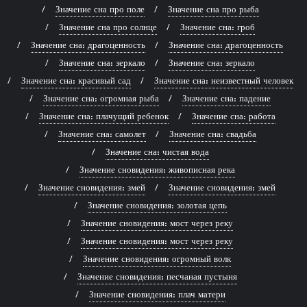
Значение сна про поле
Значение сна про рыба
Значение сна про солнце
Значение сна: гроб
Значение сна: драгоценность
Значение сна: драгоценность
Значение сна: зеркало
Значение сна: зеркало
Значение сна: красивый сад
Значение сна: неизвестный человек
Значение сна: огромная рыба
Значение сна: падение
Значение сна: плачущий ребенок
Значение сна: работа
Значение сна: самолет
Значение сна: свадьба
Значение сна: чистая вода
Значение сновидения: живописная река
Значение сновидения: змей
Значение сновидения: змей
Значение сновидения: золотая цепь
Значение сновидения: мост через реку
Значение сновидения: мост через реку
Значение сновидения: огромный волк
Значение сновидения: песчаная пустыня
Значение сновидения: плач матери