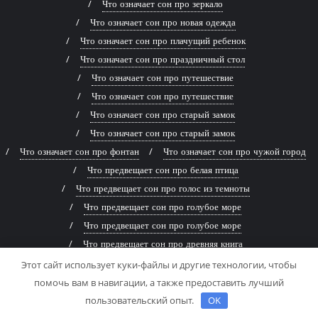
Что означает сон про зеркало
Что означает сон про новая одежда
Что означает сон про плачущий ребенок
Что означает сон про праздничный стол
Что означает сон про путешествие
Что означает сон про путешествие
Что означает сон про старый замок
Что означает сон про старый замок
Что означает сон про фонтан
Что означает сон про чужой город
Что предвещает сон про белая птица
Что предвещает сон про голос из темноты
Что предвещает сон про голубое море
Что предвещает сон про голубое море
Что предвещает сон про древняя книга
Что предвещает сон про живописная река
Этот сайт использует куки-файлы и другие технологии, чтобы
Что предвещает сон про заброшенный дом
помочь вам в навигации, а также предоставить лучший
Что предвещает сон про заброшенный дом
пользовательский опыт.
OK
Что предвещает сон про змей