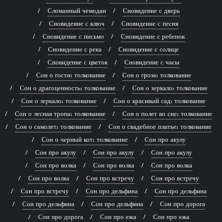
Сломанный чемодан
Сновидение с дверь
Сновидение с ключ
Сновидение с песня
Сновидение с письмо
Сновидение с ребенок
Сновидение с река
Сновидение с солнце
Сновидение с цветок
Сновидение с часы
Сон о гости: толкование
Сон о гроза: толкование
Сон о драгоценность: толкование
Сон о зеркало: толкование
Сон о зеркало: толкование
Сон о красивый сад: толкование
Сон о лесная тропа: толкование
Сон о полет во сне: толкование
Сон о самолет: толкование
Сон о свадебное платье: толкование
Сон о черный кот: толкование
Сон про акулу
Сон про акулу
Сон про акулу
Сон про акулу
Сон про волка
Сон про волка
Сон про волка
Сон про волка
Сон про встречу
Сон про встречу
Сон про встречу
Сон про дельфина
Сон про дельфина
Сон про дельфина
Сон про дельфина
Сон про дорога
Сон про дорога
Сон про ежа
Сон про ежа