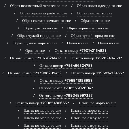
Образ неизвестный человек во сне
Образ новая одежда во сне
Образ огромная рыба во сне
Образ самолет во сне
Образ светлая комната во сне
Образ снег во сне
Образ улыбка во сне
Образ черный кот во сне
Образ чужой город во сне
Образ чужой город во сне
Образ шумное море во сне
Оленя во сне
Оленя во сне
Орла во сне
От кого номер +79014215482?
От кого номер +79163824141?
От кого номер +79282404171?
От кого номер +79346632478?
От кого номер +79398829945?
От кого номер +79687472453?
От кого номер +79694135895?
От кого номер +79855302604?
От кого номер +79904899733?
От кого номер +79985486663?
Плыть по морю во сне
Плыть по морю во сне
Плыть по морю во сне
Плыть по морю во сне
Плыть по озеру во сне
Плыть по озеру во сне
Плыть по озеру во сне