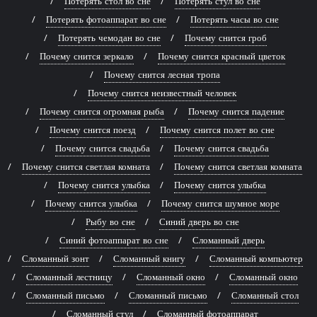
Потерять стол во сне
Потерять стул во сне
Потерять фотоаппарат во сне
Потерять часы во сне
Потерять чемодан во сне
Почему снится гроб
Почему снится зеркало
Почему снится красный цветок
Почему снится лесная тропа
Почему снится неизвестный человек
Почему снится огромная рыба
Почему снится падение
Почему снится поезд
Почему снится полет во сне
Почему снится свадьба
Почему снится свадьба
Почему снится светлая комната
Почему снится светлая комната
Почему снится улыбка
Почему снится улыбка
Почему снится улыбка
Почему снится шумное море
Рыбу во сне
Синий дверь во сне
Синий фотоаппарат во сне
Сломанный дверь
Сломанный зонт
Сломанный книгу
Сломанный компьютер
Сломанный лестницу
Сломанный окно
Сломанный окно
Сломанный письмо
Сломанный письмо
Сломанный стол
Сломанный стул
Сломанный фотоаппарат