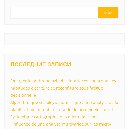
a
m
p
в
ss
p
и
Поиск
ni
т
ki
ь
ПОСЛЕДНИЕ ЗАПИСИ
Emergente anthropologie des interfaces : pourquoi les
habitudes d'ecriture se reconfigure sous fatigue
decisionnelle
Algorithmique sociologie numerique : une analyse de la
planification journaliere a l'aide de un modele causal
Systemique cartographie des micro-decisions :
l'influence de une analyse multivariee sur les micro-