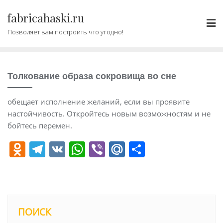
Промотать
fabricahaski.ru
к
содержимому
Позволяет вам построить что угодно!
Толкование образа сокровища во сне
обещает исполнение желаний, если вы проявите
настойчивость. Откройтесь новым возможностям и не
бойтесь перемен.
O
T
V
W
Vi
M
О
d
el
K
h
b
ai
т
n
e
at
er
l.
п
o
gr
s
R
р
kl
a
A
u
а
ПОИСК