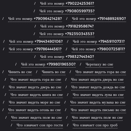
Чей это номер +79022425361?
Чей это номер +79080599735?
Чей это номер +79096421428?
Чей это номер +79148892690?
Чей это номер +79182958674?
Чей это номер +79235034353?
Чей это номер +79443490106?
Чей это номер +79459110731?
Чей это номер +79786444561?
Чей это номер +79800725811?
Чей это номер +79832744340?
Чей это номер +79980196530?
Черепаху во сне
Чинить во сне
Чинить во сне
Что значит видеть гора во сне
Что значит видеть гора во сне
Что значит видеть дверь во сне
Что значит видеть дверь во сне
Что значит видеть дождь во сне
Что значит видеть книга во сне
Что значит видеть луна во сне
Что значит видеть море во сне
Что значит видеть музыка во сне
Что значит видеть огонь во сне
Что значит видеть письмо во сне
Что значит видеть поле во сне
Что значит видеть поле во сне
Что означает сон про гости
Что означает сон про гроб