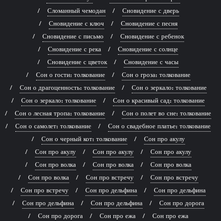
Сломанный чемодан
Сновидение с дверь
Сновидение с ключ
Сновидение с песня
Сновидение с письмо
Сновидение с ребенок
Сновидение с река
Сновидение с солнце
Сновидение с цветок
Сновидение с часы
Сон о гости: толкование
Сон о гроза: толкование
Сон о драгоценность: толкование
Сон о зеркало: толкование
Сон о зеркало: толкование
Сон о красивый сад: толкование
Сон о лесная тропа: толкование
Сон о полет во сне: толкование
Сон о самолет: толкование
Сон о свадебное платье: толкование
Сон о черный кот: толкование
Сон про акулу
Сон про акулу
Сон про акулу
Сон про акулу
Сон про волка
Сон про волка
Сон про волка
Сон про волка
Сон про встречу
Сон про встречу
Сон про встречу
Сон про дельфина
Сон про дельфина
Сон про дельфина
Сон про дельфина
Сон про дорога
Сон про дорога
Сон про ежа
Сон про ежа