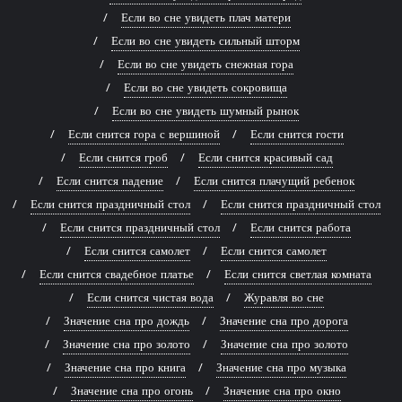
Если во сне увидеть плач матери
Если во сне увидеть сильный шторм
Если во сне увидеть снежная гора
Если во сне увидеть сокровища
Если во сне увидеть шумный рынок
Если снится гора с вершиной
Если снится гости
Если снится гроб
Если снится красивый сад
Если снится падение
Если снится плачущий ребенок
Если снится праздничный стол
Если снится праздничный стол
Если снится праздничный стол
Если снится работа
Если снится самолет
Если снится самолет
Если снится свадебное платье
Если снится светлая комната
Если снится чистая вода
Журавля во сне
Значение сна про дождь
Значение сна про дорога
Значение сна про золото
Значение сна про золото
Значение сна про книга
Значение сна про музыка
Значение сна про огонь
Значение сна про окно