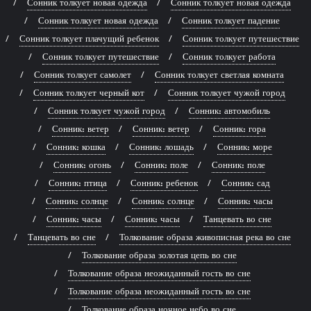
Сонник толкует новая одежда
Сонник толкует новая одежда
Сонник толкует новая одежда
Сонник толкует падение
Сонник толкует плачущий ребенок
Сонник толкует путешествие
Сонник толкует путешествие
Сонник толкует работа
Сонник толкует самолет
Сонник толкует светлая комната
Сонник толкует черный кот
Сонник толкует чужой город
Сонник толкует чужой город
Сонник: автомобиль
Сонник: ветер
Сонник: ветер
Сонник: гора
Сонник: кошка
Сонник: лошадь
Сонник: море
Сонник: огонь
Сонник: поле
Сонник: поле
Сонник: птица
Сонник: ребенок
Сонник: сад
Сонник: солнце
Сонник: солнце
Сонник: часы
Сонник: часы
Сонник: часы
Танцевать во сне
Танцевать во сне
Толкование образа живописная река во сне
Толкование образа золотая цепь во сне
Толкование образа неожиданный гость во сне
Толкование образа неожиданный гость во сне
Толкование образа ночное небо во сне