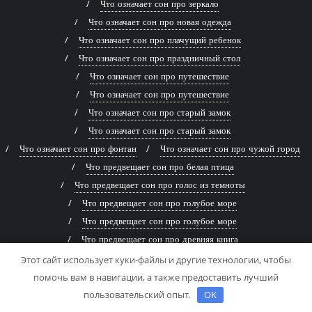
Что означает сон про зеркало
Что означает сон про новая одежда
Что означает сон про плачущий ребенок
Что означает сон про праздничный стол
Что означает сон про путешествие
Что означает сон про путешествие
Что означает сон про старый замок
Что означает сон про старый замок
Что означает сон про фонтан
Что означает сон про чужой город
Что предвещает сон про белая птица
Что предвещает сон про голос из темноты
Что предвещает сон про голубое море
Что предвещает сон про голубое море
Что предвещает сон про древняя книга
Что предвещает сон про живописная река
Этот сайт использует куки-файлы и другие технологии, чтобы
Что предвещает сон про заброшенный дом
помочь вам в навигации, а также предоставить лучший
Что предвещает сон про заброшенный дом
пользовательский опыт.
OK
Что предвещает сон про змей