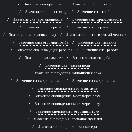
Значение сна про поле
Значение сна про рыба
Значение сна про солнце
Значение сна: гроб
Значение сна: драгоценность
Значение сна: драгоценность
Значение сна: зеркало
Значение сна: зеркало
Значение сна: красивый сад
Значение сна: неизвестный человек
Значение сна: огромная рыба
Значение сна: падение
Значение сна: плачущий ребенок
Значение сна: работа
Значение сна: самолет
Значение сна: свадьба
Значение сна: чистая вода
Значение сновидения: живописная река
Значение сновидения: змей
Значение сновидения: змей
Значение сновидения: золотая цепь
Значение сновидения: мост через реку
Значение сновидения: мост через реку
Значение сновидения: огромный волк
Значение сновидения: песчаная пустыня
Значение сновидения: плач матери