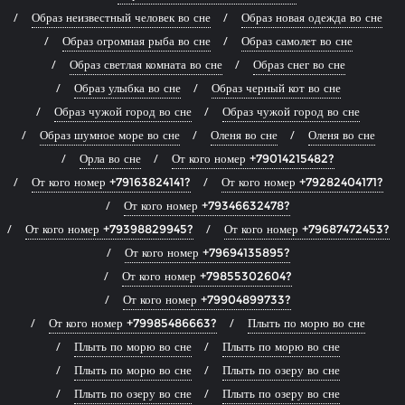
Образ неизвестный человек во сне
Образ новая одежда во сне
Образ огромная рыба во сне
Образ самолет во сне
Образ светлая комната во сне
Образ снег во сне
Образ улыбка во сне
Образ черный кот во сне
Образ чужой город во сне
Образ чужой город во сне
Образ шумное море во сне
Оленя во сне
Оленя во сне
Орла во сне
От кого номер +79014215482?
От кого номер +79163824141?
От кого номер +79282404171?
От кого номер +79346632478?
От кого номер +79398829945?
От кого номер +79687472453?
От кого номер +79694135895?
От кого номер +79855302604?
От кого номер +79904899733?
От кого номер +79985486663?
Плыть по морю во сне
Плыть по морю во сне
Плыть по морю во сне
Плыть по морю во сне
Плыть по озеру во сне
Плыть по озеру во сне
Плыть по озеру во сне