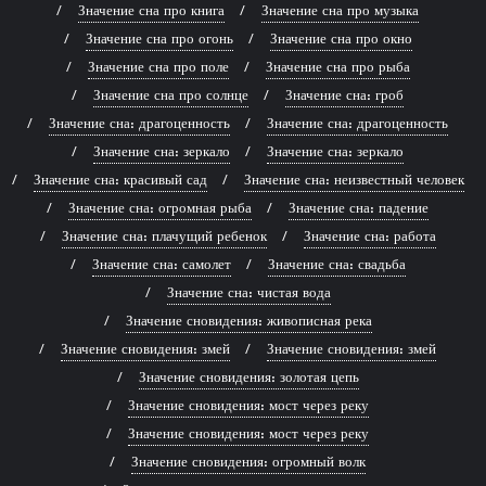
Значение сна про книга
Значение сна про музыка
Значение сна про огонь
Значение сна про окно
Значение сна про поле
Значение сна про рыба
Значение сна про солнце
Значение сна: гроб
Значение сна: драгоценность
Значение сна: драгоценность
Значение сна: зеркало
Значение сна: зеркало
Значение сна: красивый сад
Значение сна: неизвестный человек
Значение сна: огромная рыба
Значение сна: падение
Значение сна: плачущий ребенок
Значение сна: работа
Значение сна: самолет
Значение сна: свадьба
Значение сна: чистая вода
Значение сновидения: живописная река
Значение сновидения: змей
Значение сновидения: змей
Значение сновидения: золотая цепь
Значение сновидения: мост через реку
Значение сновидения: мост через реку
Значение сновидения: огромный волк