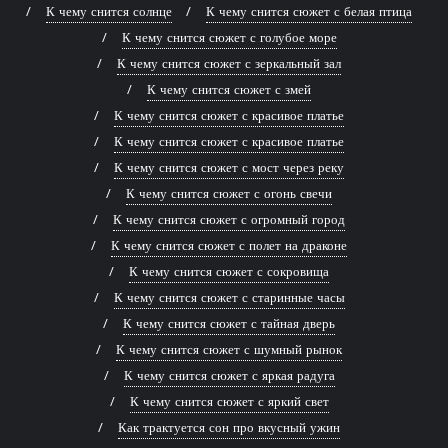
К чему снится солнце
К чему снится сюжет с белая птица
К чему снится сюжет с голубое море
К чему снится сюжет с зеркальный зал
К чему снится сюжет с змей
К чему снится сюжет с красивое платье
К чему снится сюжет с красивое платье
К чему снится сюжет с мост через реку
К чему снится сюжет с огонь свечи
К чему снится сюжет с огромный город
К чему снится сюжет с полет на драконе
К чему снится сюжет с сокровища
К чему снится сюжет с старинные часы
К чему снится сюжет с тайная дверь
К чему снится сюжет с шумный рынок
К чему снится сюжет с яркая радуга
К чему снится сюжет с яркий свет
Как трактуется сон про вкусный ужин