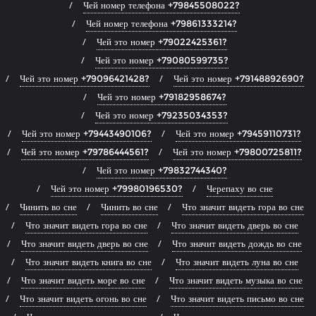
Чей номер телефона +79845508022?
Чей номер телефона +79861333214?
Чей это номер +79022425361?
Чей это номер +79080599735?
Чей это номер +79096421428?
Чей это номер +79148892690?
Чей это номер +79182958674?
Чей это номер +79235034353?
Чей это номер +79443490106?
Чей это номер +79459110731?
Чей это номер +79786444561?
Чей это номер +79800725811?
Чей это номер +79832744340?
Чей это номер +79980196530?
Черепаху во сне
Чинить во сне
Чинить во сне
Что значит видеть гора во сне
Что значит видеть гора во сне
Что значит видеть дверь во сне
Что значит видеть дверь во сне
Что значит видеть дождь во сне
Что значит видеть книга во сне
Что значит видеть луна во сне
Что значит видеть море во сне
Что значит видеть музыка во сне
Что значит видеть огонь во сне
Что значит видеть письмо во сне