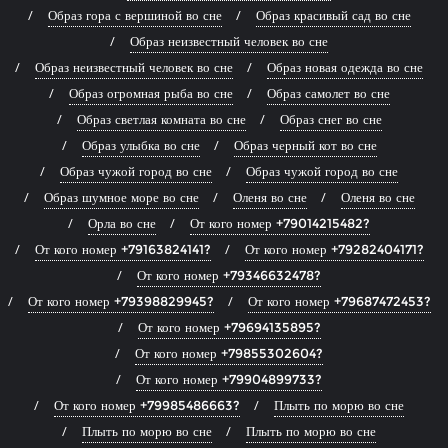
Образ гора с вершиной во сне
Образ красивый сад во сне
Образ неизвестный человек во сне
Образ неизвестный человек во сне
Образ новая одежда во сне
Образ огромная рыба во сне
Образ самолет во сне
Образ светлая комната во сне
Образ снег во сне
Образ улыбка во сне
Образ черный кот во сне
Образ чужой город во сне
Образ чужой город во сне
Образ шумное море во сне
Оленя во сне
Оленя во сне
Орла во сне
От кого номер +79014215482?
От кого номер +79163824141?
От кого номер +79282404171?
От кого номер +79346632478?
От кого номер +79398829945?
От кого номер +79687472453?
От кого номер +79694135895?
От кого номер +79855302604?
От кого номер +79904899733?
От кого номер +79985486663?
Плыть по морю во сне
Плыть по морю во сне
Плыть по морю во сне