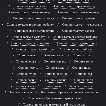
Сонник толкует зеркало
Сонник толкует красивый сад
Сонник толкует новая одежда
Сонник толкует новая одежда
Сонник толкует новая одежда
Сонник толкует падение
Сонник толкует плачущий ребенок
Сонник толкует путешествие
Сонник толкует путешествие
Сонник толкует работа
Сонник толкует самолет
Сонник толкует светлая комната
Сонник толкует черный кот
Сонник толкует чужой город
Сонник толкует чужой город
Сонник: автомобиль
Сонник: ветер
Сонник: ветер
Сонник: гора
Сонник: кошка
Сонник: лошадь
Сонник: море
Сонник: огонь
Сонник: поле
Сонник: поле
Сонник: птица
Сонник: ребенок
Сонник: сад
Сонник: солнце
Сонник: солнце
Сонник: часы
Сонник: часы
Сонник: часы
Танцевать во сне
Танцевать во сне
Толкование образа живописная река во сне
Толкование образа золотая цепь во сне
Толкование образа неожиданный гость во сне