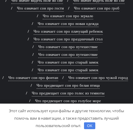
Что значит видеть поле во сне
Что значит видеть поле во сне
Что означает сон про гости
Что означает сон про гроб
Что означает сон про зеркало
Что означает сон про новая одежда
Что означает сон про плачущий ребенок
Что означает сон про праздничный стол
Что означает сон про путешествие
Что означает сон про путешествие
Что означает сон про старый замок
Что означает сон про старый замок
Что означает сон про фонтан
Что означает сон про чужой город
Что предвещает сон про белая птица
Что предвещает сон про голос из темноты
Что предвещает сон про голубое море
Что предвещает сон про голубое море
Этот сайт использует куки-файлы и другие технологии, чтобы
Что предвещает сон про древняя книга
помочь вам в навигации, а также предоставить лучший
Что предвещает сон про живописная река
пользовательский опыт.
OK
Что предвещает сон про заброшенный дом