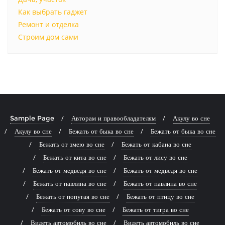
Как выбрать гаджет
Ремонт и отделка
Строим дом сами
Sample Page
Авторам и правообладателям
Акулу во сне
Акулу во сне
Бежать от быка во сне
Бежать от быка во сне
Бежать от змею во сне
Бежать от кабана во сне
Бежать от кита во сне
Бежать от лису во сне
Бежать от медведя во сне
Бежать от медведя во сне
Бежать от павлина во сне
Бежать от павлина во сне
Бежать от попугая во сне
Бежать от птицу во сне
Бежать от сову во сне
Бежать от тигра во сне
Видеть автомобиль во сне
Видеть автомобиль во сне