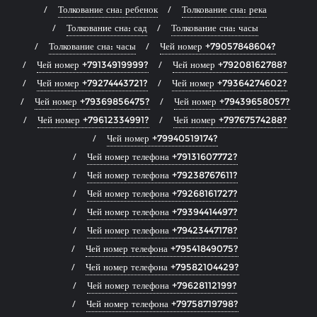
Толкование сна: ребенок
Толкование сна: река
Толкование сна: сад
Толкование сна: часы
Толкование сна: часы
Чей номер +79057848604?
Чей номер +79134919999?
Чей номер +79208162788?
Чей номер +79274443721?
Чей номер +79364274602?
Чей номер +79369856475?
Чей номер +79439658057?
Чей номер +79612334991?
Чей номер +79767574288?
Чей номер +79940519174?
Чей номер телефона +79131607772?
Чей номер телефона +79238767611?
Чей номер телефона +79268161727?
Чей номер телефона +79394414497?
Чей номер телефона +79423447178?
Чей номер телефона +79541849075?
Чей номер телефона +79582104429?
Чей номер телефона +79628112199?
Чей номер телефона +79758719798?