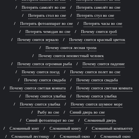
Потерять самолёт во сне
Потерять самолёт во сне
Потерять стол во сне
Потерять стул во сне
Потерять фотоаппарат во сне
Потерять часы во сне
Потерять чемодан во сне
Почему снится гроб
Почему снится зеркало
Почему снится красный цветок
Почему снится лесная тропа
Почему снится неизвестный человек
Почему снится огромная рыба
Почему снится падение
Почему снится поезд
Почему снится полет во сне
Почему снится свадьба
Почему снится свадьба
Почему снится светлая комната
Почему снится светлая комната
Почему снится улыбка
Почему снится улыбка
Почему снится улыбка
Почему снится шумное море
Рыбу во сне
Синий дверь во сне
Синий фотоаппарат во сне
Сломанный дверь
Сломанный зонт
Сломанный книгу
Сломанный компьютер
Сломанный лестницу
Сломанный окно
Сломанный окно