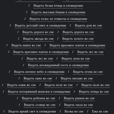
Видеть белая птица в сновидении
Видеть высокая башня в сновидении
Видеть голос из темноты в сновидении
Видеть детский смех в сновидении
Видеть дом во сне
Видеть дорога во сне
Видеть дорога во сне
Видеть звезда во сне
Видеть золото во сне
Видеть книга во сне
Видеть красивое платье в сновидении
Видеть красивое платье в сновидении
Видеть лес во сне
Видеть лес во сне
Видеть луна во сне
Видеть неожиданный гость в сновидении
Видеть ночное небо в сновидении
Видеть огонь во сне
Видеть окно во сне
Видеть письмо во сне
Видеть пляж во сне
Видеть поле во сне
Видеть поле во сне
Видеть потерянный кошелек в сновидении
Видеть птица во сне
Видеть ребенок во сне
Видеть рынок во сне
Видеть солнце во сне
Видеть часы во сне
Видеть яркий свет в сновидении
Волка во сне
Ежа во сне