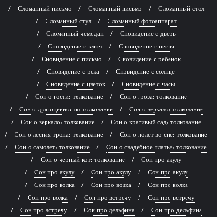
Сломанный письмо
Сломанный письмо
Сломанный стол
Сломанный стул
Сломанный фотоаппарат
Сломанный чемодан
Сновидение с дверь
Сновидение с ключ
Сновидение с песня
Сновидение с письмо
Сновидение с ребенок
Сновидение с река
Сновидение с солнце
Сновидение с цветок
Сновидение с часы
Сон о гости: толкование
Сон о гроза: толкование
Сон о драгоценность: толкование
Сон о зеркало: толкование
Сон о зеркало: толкование
Сон о красивый сад: толкование
Сон о лесная тропа: толкование
Сон о полет во сне: толкование
Сон о самолет: толкование
Сон о свадебное платье: толкование
Сон о черный кот: толкование
Сон про акулу
Сон про акулу
Сон про акулу
Сон про акулу
Сон про волка
Сон про волка
Сон про волка
Сон про волка
Сон про встречу
Сон про встречу
Сон про встречу
Сон про дельфина
Сон про дельфина