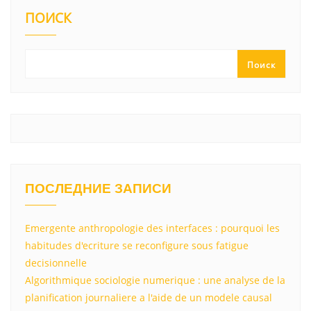
kl
a
A
u
а
ПОИСК
a
m
p
в
ss
p
и
Поиск
ni
т
ki
ь
ПОСЛЕДНИЕ ЗАПИСИ
Emergente anthropologie des interfaces : pourquoi les
habitudes d'ecriture se reconfigure sous fatigue
decisionnelle
Algorithmique sociologie numerique : une analyse de la
planification journaliere a l'aide de un modele causal