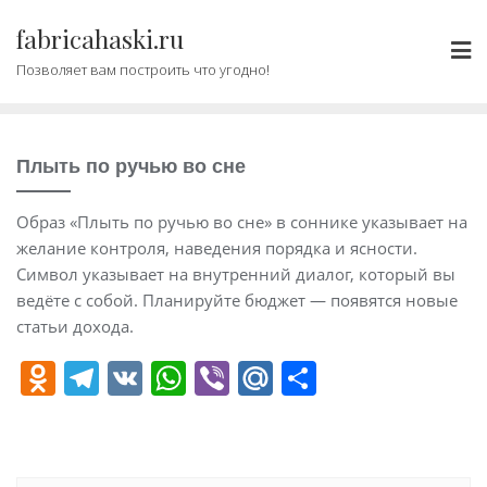
Промотать
fabricahaski.ru
к
содержимому
Позволяет вам построить что угодно!
Плыть по ручью во сне
Образ «Плыть по ручью во сне» в соннике указывает на
желание контроля, наведения порядка и ясности.
Символ указывает на внутренний диалог, который вы
ведёте с собой. Планируйте бюджет — появятся новые
статьи дохода.
O
T
V
W
Vi
M
О
d
el
K
h
b
ai
т
n
e
at
er
l.
п
o
gr
s
R
р