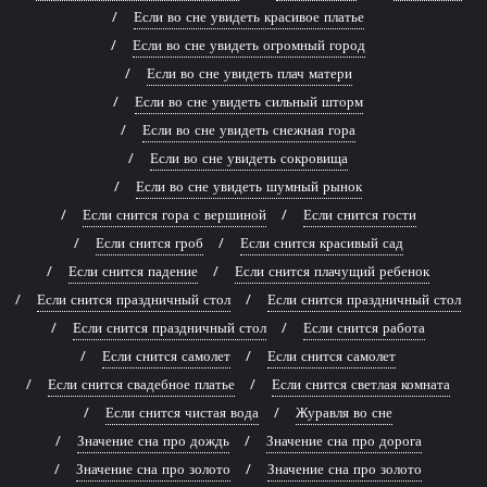
Если во сне увидеть красивое платье
Если во сне увидеть огромный город
Если во сне увидеть плач матери
Если во сне увидеть сильный шторм
Если во сне увидеть снежная гора
Если во сне увидеть сокровища
Если во сне увидеть шумный рынок
Если снится гора с вершиной
Если снится гости
Если снится гроб
Если снится красивый сад
Если снится падение
Если снится плачущий ребенок
Если снится праздничный стол
Если снится праздничный стол
Если снится праздничный стол
Если снится работа
Если снится самолет
Если снится самолет
Если снится свадебное платье
Если снится светлая комната
Если снится чистая вода
Журавля во сне
Значение сна про дождь
Значение сна про дорога
Значение сна про золото
Значение сна про золото