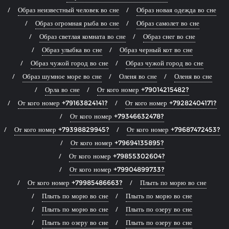
Образ неизвестный человек во сне
Образ новая одежда во сне
Образ огромная рыба во сне
Образ самолет во сне
Образ светлая комната во сне
Образ снег во сне
Образ улыбка во сне
Образ черный кот во сне
Образ чужой город во сне
Образ чужой город во сне
Образ шумное море во сне
Оленя во сне
Оленя во сне
Орла во сне
От кого номер +79014215482?
От кого номер +79163824141?
От кого номер +79282404171?
От кого номер +79346632478?
От кого номер +79398829945?
От кого номер +79687472453?
От кого номер +79694135895?
От кого номер +79855302604?
От кого номер +79904899733?
От кого номер +79985486663?
Плыть по морю во сне
Плыть по морю во сне
Плыть по морю во сне
Плыть по морю во сне
Плыть по озеру во сне
Плыть по озеру во сне
Плыть по озеру во сне