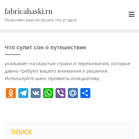
Промотать
fabricahaski.ru
к
содержимому
Позволяет вам построить что угодно!
Что сулит сон о путешествие
указывает на скрытые страхи и переживания, которые
давно требуют вашего внимания и решения.
Используйте шанс проявить инициативу.
O
T
V
W
Vi
M
О
d
el
K
h
b
ai
т
n
e
at
er
l.
п
o
gr
s
R
р
kl
a
A
u
а
ПОИСК