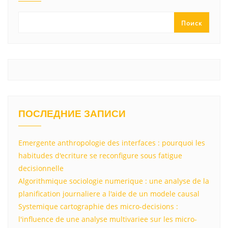
a
m
p
в
ss
p
и
Поиск
ni
т
ki
ь
ПОСЛЕДНИЕ ЗАПИСИ
Emergente anthropologie des interfaces : pourquoi les
habitudes d'ecriture se reconfigure sous fatigue
decisionnelle
Algorithmique sociologie numerique : une analyse de la
planification journaliere a l'aide de un modele causal
Systemique cartographie des micro-decisions :
l'influence de une analyse multivariee sur les micro-