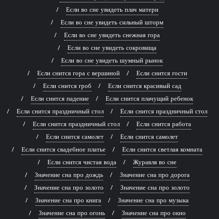
Если во сне увидеть плач матери
Если во сне увидеть сильный шторм
Если во сне увидеть снежная гора
Если во сне увидеть сокровища
Если во сне увидеть шумный рынок
Если снится гора с вершиной
Если снится гости
Если снится гроб
Если снится красивый сад
Если снится падение
Если снится плачущий ребенок
Если снится праздничный стол
Если снится праздничный стол
Если снится праздничный стол
Если снится работа
Если снится самолет
Если снится самолет
Если снится свадебное платье
Если снится светлая комната
Если снится чистая вода
Журавля во сне
Значение сна про дождь
Значение сна про дорога
Значение сна про золото
Значение сна про золото
Значение сна про книга
Значение сна про музыка
Значение сна про огонь
Значение сна про окно