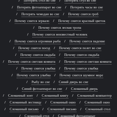
Потерять стол во сне
Потерять стул во сне
Потерять фотоаппарат во сне
Потерять часы во сне
Потерять чемодан во сне
Почему снится гроб
Почему снится зеркало
Почему снится красный цветок
Почему снится лесная тропа
Почему снится неизвестный человек
Почему снится огромная рыба
Почему снится падение
Почему снится поезд
Почему снится полет во сне
Почему снится свадьба
Почему снится свадьба
Почему снится светлая комната
Почему снится светлая комната
Почему снится улыбка
Почему снится улыбка
Почему снится улыбка
Почему снится шумное море
Рыбу во сне
Синий дверь во сне
Синий фотоаппарат во сне
Сломанный дверь
Сломанный зонт
Сломанный книгу
Сломанный компьютер
Сломанный лестницу
Сломанный окно
Сломанный окно
Сломанный письмо
Сломанный письмо
Сломанный стол
Сломанный стул
Сломанный фотоаппарат