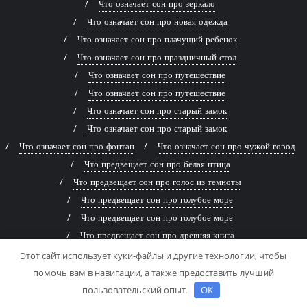
Что означает сон про зеркало
Что означает сон про новая одежда
Что означает сон про плачущий ребенок
Что означает сон про праздничный стол
Что означает сон про путешествие
Что означает сон про путешествие
Что означает сон про старый замок
Что означает сон про старый замок
Что означает сон про фонтан
Что означает сон про чужой город
Что предвещает сон про белая птица
Что предвещает сон про голос из темноты
Что предвещает сон про голубое море
Что предвещает сон про голубое море
Что предвещает сон про древняя книга
Что предвещает сон про живописная река
Этот сайт использует куки-файлы и другие технологии, чтобы
Что предвещает сон про заброшенный дом
помочь вам в навигации, а также предоставить лучший
Что предвещает сон про заброшенный дом
пользовательский опыт.
OK
Что предвещает сон про змей