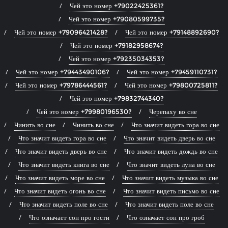
Чей это номер +79022425361?
Чей это номер +79080599735?
Чей это номер +79096421428?
Чей это номер +79148892690?
Чей это номер +79182958674?
Чей это номер +79235034353?
Чей это номер +79443490106?
Чей это номер +79459110731?
Чей это номер +79786444561?
Чей это номер +79800725811?
Чей это номер +79832744340?
Чей это номер +79980196530?
Черепаху во сне
Чинить во сне
Чинить во сне
Что значит видеть гора во сне
Что значит видеть гора во сне
Что значит видеть дверь во сне
Что значит видеть дверь во сне
Что значит видеть дождь во сне
Что значит видеть книга во сне
Что значит видеть луна во сне
Что значит видеть море во сне
Что значит видеть музыка во сне
Что значит видеть огонь во сне
Что значит видеть письмо во сне
Что значит видеть поле во сне
Что значит видеть поле во сне
Что означает сон про гости
Что означает сон про гроб