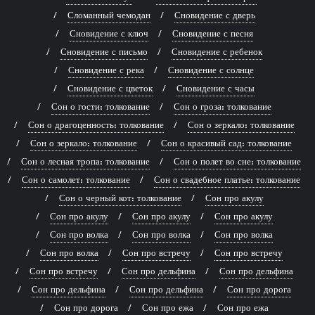
Сломанный чемодан
Сновидение с дверь
Сновидение с ключ
Сновидение с песня
Сновидение с письмо
Сновидение с ребенок
Сновидение с река
Сновидение с солнце
Сновидение с цветок
Сновидение с часы
Сон о гости: толкование
Сон о гроза: толкование
Сон о драгоценность: толкование
Сон о зеркало: толкование
Сон о зеркало: толкование
Сон о красивый сад: толкование
Сон о лесная тропа: толкование
Сон о полет во сне: толкование
Сон о самолет: толкование
Сон о свадебное платье: толкование
Сон о черный кот: толкование
Сон про акулу
Сон про акулу
Сон про акулу
Сон про акулу
Сон про волка
Сон про волка
Сон про волка
Сон про волка
Сон про встречу
Сон про встречу
Сон про встречу
Сон про дельфина
Сон про дельфина
Сон про дельфина
Сон про дельфина
Сон про дорога
Сон про дорога
Сон про ежа
Сон про ежа