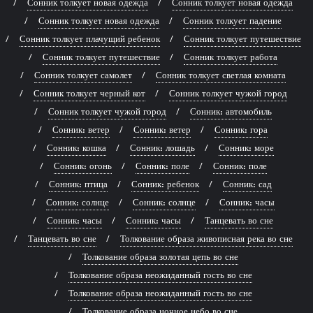
Сонник толкует новая одежда
Сонник толкует новая одежда
Сонник толкует новая одежда
Сонник толкует падение
Сонник толкует плачущий ребенок
Сонник толкует путешествие
Сонник толкует путешествие
Сонник толкует работа
Сонник толкует самолет
Сонник толкует светлая комната
Сонник толкует черный кот
Сонник толкует чужой город
Сонник толкует чужой город
Сонник: автомобиль
Сонник: ветер
Сонник: ветер
Сонник: гора
Сонник: кошка
Сонник: лошадь
Сонник: море
Сонник: огонь
Сонник: поле
Сонник: поле
Сонник: птица
Сонник: ребенок
Сонник: сад
Сонник: солнце
Сонник: солнце
Сонник: часы
Сонник: часы
Сонник: часы
Танцевать во сне
Танцевать во сне
Толкование образа живописная река во сне
Толкование образа золотая цепь во сне
Толкование образа неожиданный гость во сне
Толкование образа неожиданный гость во сне
Толкование образа ночное небо во сне