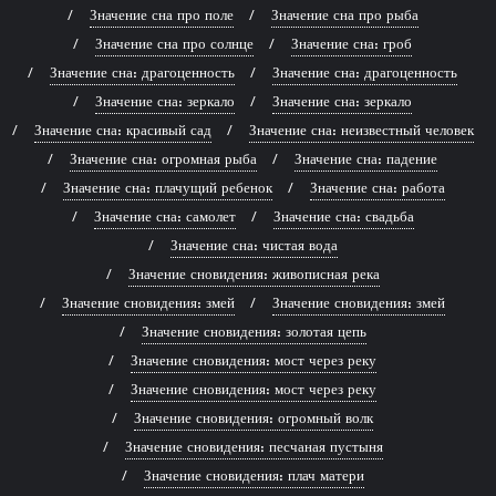
Значение сна про поле
Значение сна про рыба
Значение сна про солнце
Значение сна: гроб
Значение сна: драгоценность
Значение сна: драгоценность
Значение сна: зеркало
Значение сна: зеркало
Значение сна: красивый сад
Значение сна: неизвестный человек
Значение сна: огромная рыба
Значение сна: падение
Значение сна: плачущий ребенок
Значение сна: работа
Значение сна: самолет
Значение сна: свадьба
Значение сна: чистая вода
Значение сновидения: живописная река
Значение сновидения: змей
Значение сновидения: змей
Значение сновидения: золотая цепь
Значение сновидения: мост через реку
Значение сновидения: мост через реку
Значение сновидения: огромный волк
Значение сновидения: песчаная пустыня
Значение сновидения: плач матери