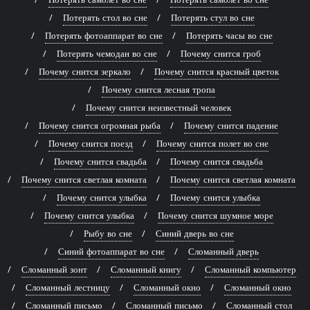
Потерять стол во сне
Потерять стул во сне
Потерять фотоаппарат во сне
Потерять часы во сне
Потерять чемодан во сне
Почему снится гроб
Почему снится зеркало
Почему снится красный цветок
Почему снится лесная тропа
Почему снится неизвестный человек
Почему снится огромная рыба
Почему снится падение
Почему снится поезд
Почему снится полет во сне
Почему снится свадьба
Почему снится свадьба
Почему снится светлая комната
Почему снится светлая комната
Почему снится улыбка
Почему снится улыбка
Почему снится улыбка
Почему снится шумное море
Рыбу во сне
Синий дверь во сне
Синий фотоаппарат во сне
Сломанный дверь
Сломанный зонт
Сломанный книгу
Сломанный компьютер
Сломанный лестницу
Сломанный окно
Сломанный окно
Сломанный письмо
Сломанный письмо
Сломанный стол