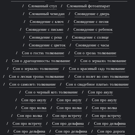
Сломанный стул
Сломанный фотоаппарат
Сломанный чемодан
Сновидение с дверь
Сновидение с ключ
Сновидение с песня
Сновидение с письмо
Сновидение с ребенок
Сновидение с река
Сновидение с солнце
Сновидение с цветок
Сновидение с часы
Сон о гости: толкование
Сон о гроза: толкование
Сон о драгоценность: толкование
Сон о зеркало: толкование
Сон о зеркало: толкование
Сон о красивый сад: толкование
Сон о лесная тропа: толкование
Сон о полет во сне: толкование
Сон о самолет: толкование
Сон о свадебное платье: толкование
Сон о черный кот: толкование
Сон про акулу
Сон про акулу
Сон про акулу
Сон про акулу
Сон про волка
Сон про волка
Сон про волка
Сон про волка
Сон про встречу
Сон про встречу
Сон про встречу
Сон про дельфина
Сон про дельфина
Сон про дельфина
Сон про дельфина
Сон про дорога