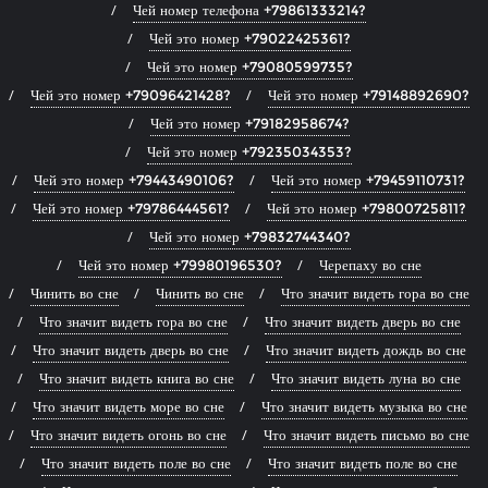
Чей номер телефона +79861333214?
Чей это номер +79022425361?
Чей это номер +79080599735?
Чей это номер +79096421428?
Чей это номер +79148892690?
Чей это номер +79182958674?
Чей это номер +79235034353?
Чей это номер +79443490106?
Чей это номер +79459110731?
Чей это номер +79786444561?
Чей это номер +79800725811?
Чей это номер +79832744340?
Чей это номер +79980196530?
Черепаху во сне
Чинить во сне
Чинить во сне
Что значит видеть гора во сне
Что значит видеть гора во сне
Что значит видеть дверь во сне
Что значит видеть дверь во сне
Что значит видеть дождь во сне
Что значит видеть книга во сне
Что значит видеть луна во сне
Что значит видеть море во сне
Что значит видеть музыка во сне
Что значит видеть огонь во сне
Что значит видеть письмо во сне
Что значит видеть поле во сне
Что значит видеть поле во сне