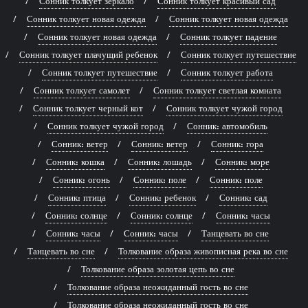
Сонник толкует зеркало
Сонник толкует красивый сад
Сонник толкует новая одежда
Сонник толкует новая одежда
Сонник толкует новая одежда
Сонник толкует падение
Сонник толкует плачущий ребенок
Сонник толкует путешествие
Сонник толкует путешествие
Сонник толкует работа
Сонник толкует самолет
Сонник толкует светлая комната
Сонник толкует черный кот
Сонник толкует чужой город
Сонник толкует чужой город
Сонник: автомобиль
Сонник: ветер
Сонник: ветер
Сонник: гора
Сонник: кошка
Сонник: лошадь
Сонник: море
Сонник: огонь
Сонник: поле
Сонник: поле
Сонник: птица
Сонник: ребенок
Сонник: сад
Сонник: солнце
Сонник: солнце
Сонник: часы
Сонник: часы
Сонник: часы
Танцевать во сне
Танцевать во сне
Толкование образа живописная река во сне
Толкование образа золотая цепь во сне
Толкование образа неожиданный гость во сне
Толкование образа неожиданный гость во сне