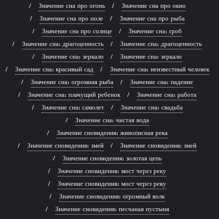
Значение сна про огонь
Значение сна про окно
Значение сна про поле
Значение сна про рыба
Значение сна про солнце
Значение сна: гроб
Значение сна: драгоценность
Значение сна: драгоценность
Значение сна: зеркало
Значение сна: зеркало
Значение сна: красивый сад
Значение сна: неизвестный человек
Значение сна: огромная рыба
Значение сна: падение
Значение сна: плачущий ребенок
Значение сна: работа
Значение сна: самолет
Значение сна: свадьба
Значение сна: чистая вода
Значение сновидения: живописная река
Значение сновидения: змей
Значение сновидения: змей
Значение сновидения: золотая цепь
Значение сновидения: мост через реку
Значение сновидения: мост через реку
Значение сновидения: огромный волк
Значение сновидения: песчаная пустыня