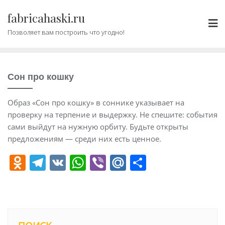
Промотать
fabricahaski.ru
к
содержимому
Позволяет вам построить что угодно!
Сон про кошку
Образ «Сон про кошку» в соннике указывает на
проверку на терпение и выдержку. Не спешите: события
сами выйдут на нужную орбиту. Будьте открыты
предложениям — среди них есть ценное.
O
T
V
W
Vi
M
О
d
el
K
h
b
ai
т
n
e
at
er
l.
п
o
gr
s
R
р