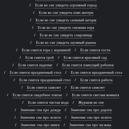
Если во сне увидеть огромный город
Если во сне увидеть плач матери
Если во сне увидеть сильный шторм
Если во сне увидеть снежная гора
Если во сне увидеть сокровища
Если во сне увидеть шумный рынок
Если снится гора с вершиной
Если снится гости
Если снится гроб
Если снится красивый сад
Если снится падение
Если снится плачущий ребенок
Если снится праздничный стол
Если снится праздничный стол
Если снится праздничный стол
Если снится работа
Если снится самолет
Если снится самолет
Если снится свадебное платье
Если снится светлая комната
Если снится чистая вода
Журавля во сне
Значение сна про дождь
Значение сна про дорога
Значение сна про золото
Значение сна про золото
Значение сна про книга
Значение сна про музыка