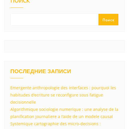
kl
a
A
u
а
ПОИСК
a
m
p
в
ss
p
и
Поиск
ni
т
ki
ь
ПОСЛЕДНИЕ ЗАПИСИ
Emergente anthropologie des interfaces : pourquoi les
habitudes d'ecriture se reconfigure sous fatigue
decisionnelle
Algorithmique sociologie numerique : une analyse de la
planification journaliere a l'aide de un modele causal
Systemique cartographie des micro-decisions :