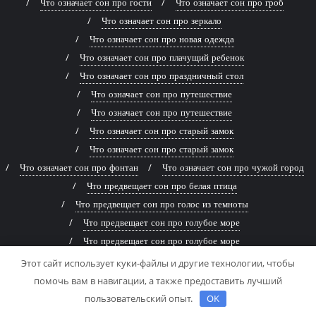
Что означает сон про гости
Что означает сон про гроб
Что означает сон про зеркало
Что означает сон про новая одежда
Что означает сон про плачущий ребенок
Что означает сон про праздничный стол
Что означает сон про путешествие
Что означает сон про путешествие
Что означает сон про старый замок
Что означает сон про старый замок
Что означает сон про фонтан
Что означает сон про чужой город
Что предвещает сон про белая птица
Что предвещает сон про голос из темноты
Что предвещает сон про голубое море
Что предвещает сон про голубое море
Что предвещает сон про древняя книга
Этот сайт использует куки-файлы и другие технологии, чтобы
Что предвещает сон про живописная река
помочь вам в навигации, а также предоставить лучший
Что предвещает сон про заброшенный дом
пользовательский опыт.
OK
Что предвещает сон про заброшенный дом