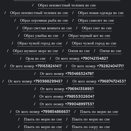
Образ неизвестный человек во сне
Образ неизвестный человек во сне
Образ новая одежда во сне
Образ огромная рыба во сне
Образ самолет во сне
Образ светлая комната во сне
Образ снег во сне
Образ улыбка во сне
Образ черный кот во сне
Образ чужой город во сне
Образ чужой город во сне
Образ шумное море во сне
Оленя во сне
Оленя во сне
Орла во сне
От кого номер +79014215482?
От кого номер +79163824141?
От кого номер +79282404171?
От кого номер +79346632478?
От кого номер +79398829945?
От кого номер +79687472453?
От кого номер +79694135895?
От кого номер +79855302604?
От кого номер +79904899733?
От кого номер +79985486663?
Плыть по морю во сне
Плыть по морю во сне
Плыть по морю во сне
Плыть по морю во сне
Плыть по озеру во сне