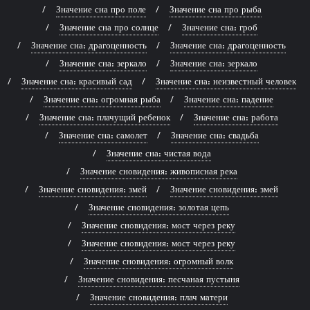
Значение сна про поле
Значение сна про рыба
Значение сна про солнце
Значение сна: гроб
Значение сна: драгоценность
Значение сна: драгоценность
Значение сна: зеркало
Значение сна: зеркало
Значение сна: красивый сад
Значение сна: неизвестный человек
Значение сна: огромная рыба
Значение сна: падение
Значение сна: плачущий ребенок
Значение сна: работа
Значение сна: самолет
Значение сна: свадьба
Значение сна: чистая вода
Значение сновидения: живописная река
Значение сновидения: змей
Значение сновидения: змей
Значение сновидения: золотая цепь
Значение сновидения: мост через реку
Значение сновидения: мост через реку
Значение сновидения: огромный волк
Значение сновидения: песчаная пустыня
Значение сновидения: плач матери