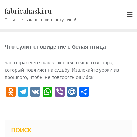
Промотать
fabricahaski.ru
к
содержимому
Позволяет вам построить что угодно!
Что сулит сновидение с белая птица
часто трактуется как знак предстоящего выбора,
который повлияет на судьбу. Извлекайте уроки из
прошлого, чтобы не повторять ошибок.
O
T
V
W
Vi
M
О
d
el
K
h
b
ai
т
n
e
at
er
l.
п
o
gr
s
R
р
kl
a
A
u
а
ПОИСК