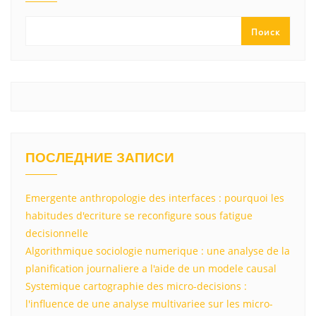
a
m
p
в
ss
p
и
Поиск
ni
т
ki
ь
ПОСЛЕДНИЕ ЗАПИСИ
Emergente anthropologie des interfaces : pourquoi les
habitudes d'ecriture se reconfigure sous fatigue
decisionnelle
Algorithmique sociologie numerique : une analyse de la
planification journaliere a l'aide de un modele causal
Systemique cartographie des micro-decisions :
l'influence de une analyse multivariee sur les micro-