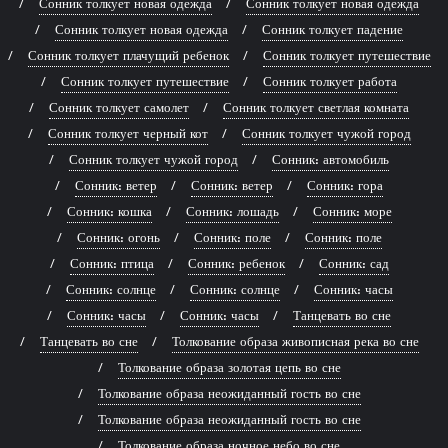
Сонник толкует новая одежда
Сонник толкует новая одежда
Сонник толкует новая одежда
Сонник толкует падение
Сонник толкует плачущий ребенок
Сонник толкует путешествие
Сонник толкует путешествие
Сонник толкует работа
Сонник толкует самолет
Сонник толкует светлая комната
Сонник толкует черный кот
Сонник толкует чужой город
Сонник толкует чужой город
Сонник: автомобиль
Сонник: ветер
Сонник: ветер
Сонник: гора
Сонник: кошка
Сонник: лошадь
Сонник: море
Сонник: огонь
Сонник: поле
Сонник: поле
Сонник: птица
Сонник: ребенок
Сонник: сад
Сонник: солнце
Сонник: солнце
Сонник: часы
Сонник: часы
Сонник: часы
Танцевать во сне
Танцевать во сне
Толкование образа живописная река во сне
Толкование образа золотая цепь во сне
Толкование образа неожиданный гость во сне
Толкование образа неожиданный гость во сне
Толкование образа ночное небо во сне