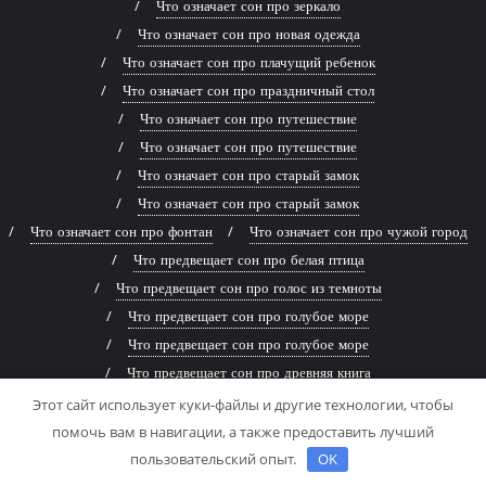
Что означает сон про зеркало
Что означает сон про новая одежда
Что означает сон про плачущий ребенок
Что означает сон про праздничный стол
Что означает сон про путешествие
Что означает сон про путешествие
Что означает сон про старый замок
Что означает сон про старый замок
Что означает сон про фонтан
Что означает сон про чужой город
Что предвещает сон про белая птица
Что предвещает сон про голос из темноты
Что предвещает сон про голубое море
Что предвещает сон про голубое море
Что предвещает сон про древняя книга
Что предвещает сон про живописная река
Этот сайт использует куки-файлы и другие технологии, чтобы
Что предвещает сон про заброшенный дом
помочь вам в навигации, а также предоставить лучший
Что предвещает сон про заброшенный дом
пользовательский опыт.
OK
Что предвещает сон про змей