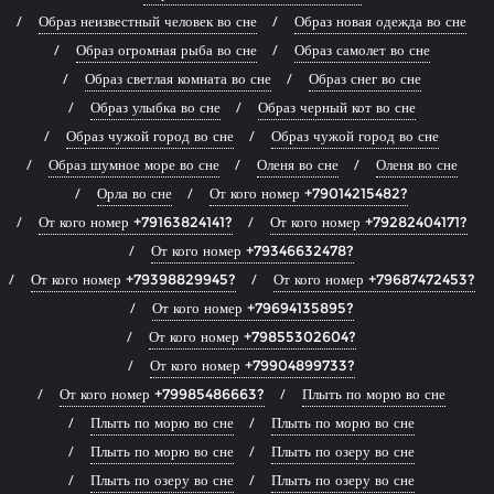
Образ неизвестный человек во сне
Образ новая одежда во сне
Образ огромная рыба во сне
Образ самолет во сне
Образ светлая комната во сне
Образ снег во сне
Образ улыбка во сне
Образ черный кот во сне
Образ чужой город во сне
Образ чужой город во сне
Образ шумное море во сне
Оленя во сне
Оленя во сне
Орла во сне
От кого номер +79014215482?
От кого номер +79163824141?
От кого номер +79282404171?
От кого номер +79346632478?
От кого номер +79398829945?
От кого номер +79687472453?
От кого номер +79694135895?
От кого номер +79855302604?
От кого номер +79904899733?
От кого номер +79985486663?
Плыть по морю во сне
Плыть по морю во сне
Плыть по морю во сне
Плыть по морю во сне
Плыть по озеру во сне
Плыть по озеру во сне
Плыть по озеру во сне