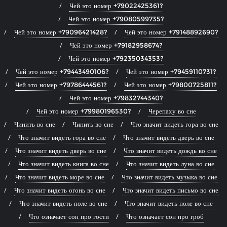
Чей это номер +79022425361?
Чей это номер +79080599735?
Чей это номер +79096421428?
Чей это номер +79148892690?
Чей это номер +79182958674?
Чей это номер +79235034353?
Чей это номер +79443490106?
Чей это номер +79459110731?
Чей это номер +79786444561?
Чей это номер +79800725811?
Чей это номер +79832744340?
Чей это номер +79980196530?
Черепаху во сне
Чинить во сне
Чинить во сне
Что значит видеть гора во сне
Что значит видеть гора во сне
Что значит видеть дверь во сне
Что значит видеть дверь во сне
Что значит видеть дождь во сне
Что значит видеть книга во сне
Что значит видеть луна во сне
Что значит видеть море во сне
Что значит видеть музыка во сне
Что значит видеть огонь во сне
Что значит видеть письмо во сне
Что значит видеть поле во сне
Что значит видеть поле во сне
Что означает сон про гости
Что означает сон про гроб