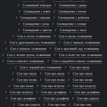
Сломанный чемодан
Сновидение с дверь
Сновидение с ключ
Сновидение с песня
Сновидение с письмо
Сновидение с ребенок
Сновидение с река
Сновидение с солнце
Сновидение с цветок
Сновидение с часы
Сон о гости: толкование
Сон о гроза: толкование
Сон о драгоценность: толкование
Сон о зеркало: толкование
Сон о зеркало: толкование
Сон о красивый сад: толкование
Сон о лесная тропа: толкование
Сон о полет во сне: толкование
Сон о самолет: толкование
Сон о свадебное платье: толкование
Сон о черный кот: толкование
Сон про акулу
Сон про акулу
Сон про акулу
Сон про акулу
Сон про волка
Сон про волка
Сон про волка
Сон про волка
Сон про встречу
Сон про встречу
Сон про встречу
Сон про дельфина
Сон про дельфина
Сон про дельфина
Сон про дельфина
Сон про дорога
Сон про дорога
Сон про ежа
Сон про ежа