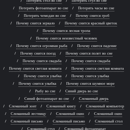
Потерять стол во сне
Потерять стул во сне
Потерять фотоаппарат во сне
Потерять часы во сне
Потерять чемодан во сне
Почему снится гроб
Почему снится зеркало
Почему снится красный цветок
Почему снится лесная тропа
Почему снится неизвестный человек
Почему снится огромная рыба
Почему снится падение
Почему снится поезд
Почему снится полет во сне
Почему снится свадьба
Почему снится свадьба
Почему снится светлая комната
Почему снится светлая комната
Почему снится улыбка
Почему снится улыбка
Почему снится улыбка
Почему снится шумное море
Рыбу во сне
Синий дверь во сне
Синий фотоаппарат во сне
Сломанный дверь
Сломанный зонт
Сломанный книгу
Сломанный компьютер
Сломанный лестницу
Сломанный окно
Сломанный окно
Сломанный письмо
Сломанный письмо
Сломанный стол
Сломанный стул
Сломанный фотоаппарат