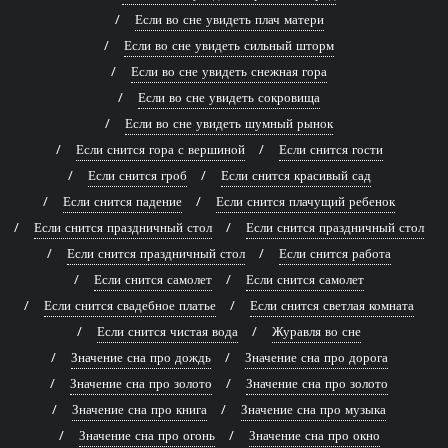
Если во сне увидеть плач матери
Если во сне увидеть сильный шторм
Если во сне увидеть снежная гора
Если во сне увидеть сокровища
Если во сне увидеть шумный рынок
Если снится гора с вершиной
Если снится гости
Если снится гроб
Если снится красивый сад
Если снится падение
Если снится плачущий ребенок
Если снится праздничный стол
Если снится праздничный стол
Если снится праздничный стол
Если снится работа
Если снится самолет
Если снится самолет
Если снится свадебное платье
Если снится светлая комната
Если снится чистая вода
Журавля во сне
Значение сна про дождь
Значение сна про дорога
Значение сна про золото
Значение сна про золото
Значение сна про книга
Значение сна про музыка
Значение сна про огонь
Значение сна про окно