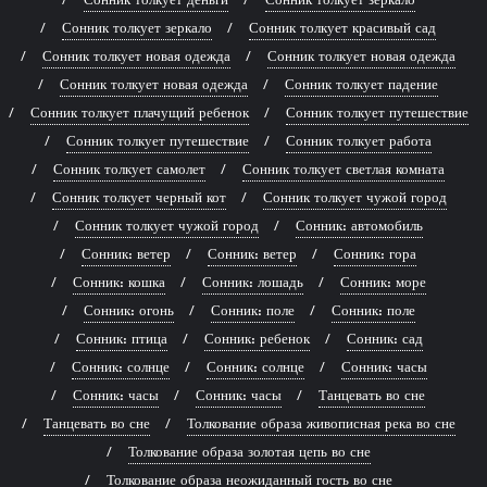
Сонник толкует зеркало
Сонник толкует красивый сад
Сонник толкует новая одежда
Сонник толкует новая одежда
Сонник толкует новая одежда
Сонник толкует падение
Сонник толкует плачущий ребенок
Сонник толкует путешествие
Сонник толкует путешествие
Сонник толкует работа
Сонник толкует самолет
Сонник толкует светлая комната
Сонник толкует черный кот
Сонник толкует чужой город
Сонник толкует чужой город
Сонник: автомобиль
Сонник: ветер
Сонник: ветер
Сонник: гора
Сонник: кошка
Сонник: лошадь
Сонник: море
Сонник: огонь
Сонник: поле
Сонник: поле
Сонник: птица
Сонник: ребенок
Сонник: сад
Сонник: солнце
Сонник: солнце
Сонник: часы
Сонник: часы
Сонник: часы
Танцевать во сне
Танцевать во сне
Толкование образа живописная река во сне
Толкование образа золотая цепь во сне
Толкование образа неожиданный гость во сне