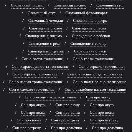
Сломанный письмо
Сломанный письмо
Сломанный стол
Сломанный стул
Сломанный фотоаппарат
Сломанный чемодан
Сновидение с дверь
Сновидение с ключ
Сновидение с песня
Сновидение с письмо
Сновидение с ребенок
Сновидение с река
Сновидение с солнце
Сновидение с цветок
Сновидение с часы
Сон о гости: толкование
Сон о гроза: толкование
Сон о драгоценность: толкование
Сон о зеркало: толкование
Сон о зеркало: толкование
Сон о красивый сад: толкование
Сон о лесная тропа: толкование
Сон о полет во сне: толкование
Сон о самолет: толкование
Сон о свадебное платье: толкование
Сон о черный кот: толкование
Сон про акулу
Сон про акулу
Сон про акулу
Сон про акулу
Сон про волка
Сон про волка
Сон про волка
Сон про волка
Сон про встречу
Сон про встречу
Сон про встречу
Сон про дельфина
Сон про дельфина