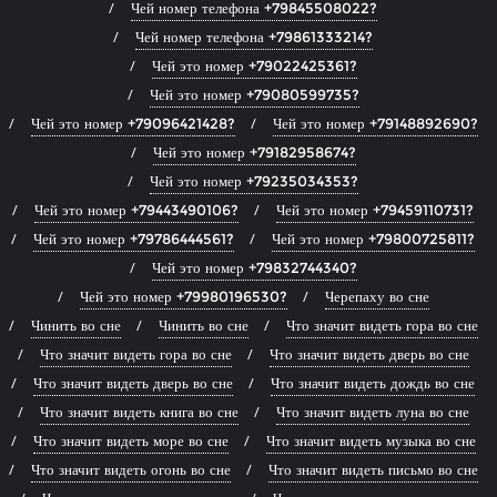
Чей номер телефона +79845508022?
Чей номер телефона +79861333214?
Чей это номер +79022425361?
Чей это номер +79080599735?
Чей это номер +79096421428?
Чей это номер +79148892690?
Чей это номер +79182958674?
Чей это номер +79235034353?
Чей это номер +79443490106?
Чей это номер +79459110731?
Чей это номер +79786444561?
Чей это номер +79800725811?
Чей это номер +79832744340?
Чей это номер +79980196530?
Черепаху во сне
Чинить во сне
Чинить во сне
Что значит видеть гора во сне
Что значит видеть гора во сне
Что значит видеть дверь во сне
Что значит видеть дверь во сне
Что значит видеть дождь во сне
Что значит видеть книга во сне
Что значит видеть луна во сне
Что значит видеть море во сне
Что значит видеть музыка во сне
Что значит видеть огонь во сне
Что значит видеть письмо во сне