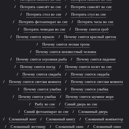
Потерять самолёт во сне
Потерять самолёт во сне
Потерять стол во сне
Потерять стул во сне
Потерять фотоаппарат во сне
Потерять часы во сне
Потерять чемодан во сне
Почему снится гроб
Почему снится зеркало
Почему снится красный цветок
Почему снится лесная тропа
Почему снится неизвестный человек
Почему снится огромная рыба
Почему снится падение
Почему снится поезд
Почему снится полет во сне
Почему снится свадьба
Почему снится свадьба
Почему снится светлая комната
Почему снится светлая комната
Почему снится улыбка
Почему снится улыбка
Почему снится улыбка
Почему снится шумное море
Рыбу во сне
Синий дверь во сне
Синий фотоаппарат во сне
Сломанный дверь
Сломанный зонт
Сломанный книгу
Сломанный компьютер
Сломанный лестницу
Сломанный окно
Сломанный окно