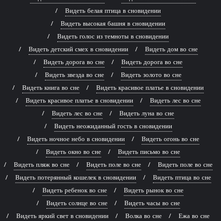
Видеть белая птица в сновидении
Видеть высокая башня в сновидении
Видеть голос из темноты в сновидении
Видеть детский смех в сновидении
Видеть дом во сне
Видеть дорога во сне
Видеть дорога во сне
Видеть звезда во сне
Видеть золото во сне
Видеть книга во сне
Видеть красивое платье в сновидении
Видеть красивое платье в сновидении
Видеть лес во сне
Видеть лес во сне
Видеть луна во сне
Видеть неожиданный гость в сновидении
Видеть ночное небо в сновидении
Видеть огонь во сне
Видеть окно во сне
Видеть письмо во сне
Видеть пляж во сне
Видеть поле во сне
Видеть поле во сне
Видеть потерянный кошелек в сновидении
Видеть птица во сне
Видеть ребенок во сне
Видеть рынок во сне
Видеть солнце во сне
Видеть часы во сне
Видеть яркий свет в сновидении
Волка во сне
Ежа во сне