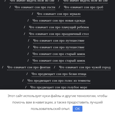
Что значит видеть поле во сне
Что значит видеть поле во сне
Что означает сон про гости
Что означает сон про гроб
Что означает сон про зеркало
Что означает сон про новая одежда
Что означает сон про плачущий ребенок
Что означает сон про праздничный стол
Что означает сон про путешествие
Что означает сон про путешествие
Что означает сон про старый замок
Что означает сон про старый замок
Что означает сон про фонтан
Что означает сон про чужой город
Что предвещает сон про белая птица
Что предвещает сон про голос из темноты
Что предвещает сон про голубое море
Что предвещает сон про голубое море
Этот сайт использует куки-файлы и другие технологии, чтобы
Что предвещает сон про древняя книга
помочь вам в навигации, а также предоставить лучший
Что предвещает сон про живописная река
пользовательский опыт.
OK
Что предвещает сон про заброшенный дом