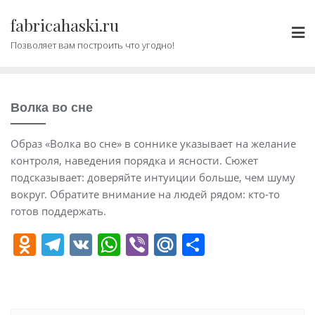
Промотать
fabricahaski.ru
к
содержимому
Позволяет вам построить что угодно!
Волка во сне
Образ «Волка во сне» в соннике указывает на желание
контроля, наведения порядка и ясности. Сюжет
подсказывает: доверяйте интуиции больше, чем шуму
вокруг. Обратите внимание на людей рядом: кто-то
готов поддержать.
O
T
V
W
Vi
M
О
d
el
K
h
b
ai
т
n
e
at
er
l.
п
o
gr
s
R
р