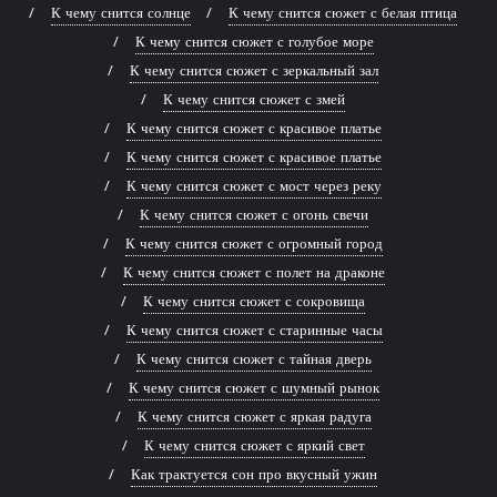
К чему снится солнце
К чему снится сюжет с белая птица
К чему снится сюжет с голубое море
К чему снится сюжет с зеркальный зал
К чему снится сюжет с змей
К чему снится сюжет с красивое платье
К чему снится сюжет с красивое платье
К чему снится сюжет с мост через реку
К чему снится сюжет с огонь свечи
К чему снится сюжет с огромный город
К чему снится сюжет с полет на драконе
К чему снится сюжет с сокровища
К чему снится сюжет с старинные часы
К чему снится сюжет с тайная дверь
К чему снится сюжет с шумный рынок
К чему снится сюжет с яркая радуга
К чему снится сюжет с яркий свет
Как трактуется сон про вкусный ужин