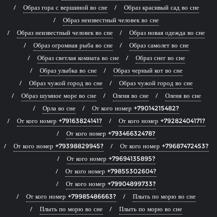
Образ гора с вершиной во сне
Образ красивый сад во сне
Образ неизвестный человек во сне
Образ неизвестный человек во сне
Образ новая одежда во сне
Образ огромная рыба во сне
Образ самолет во сне
Образ светлая комната во сне
Образ снег во сне
Образ улыбка во сне
Образ черный кот во сне
Образ чужой город во сне
Образ чужой город во сне
Образ шумное море во сне
Оленя во сне
Оленя во сне
Орла во сне
От кого номер +79014215482?
От кого номер +79163824141?
От кого номер +79282404171?
От кого номер +79346632478?
От кого номер +79398829945?
От кого номер +79687472453?
От кого номер +79694135895?
От кого номер +79855302604?
От кого номер +79904899733?
От кого номер +79985486663?
Плыть по морю во сне
Плыть по морю во сне
Плыть по морю во сне