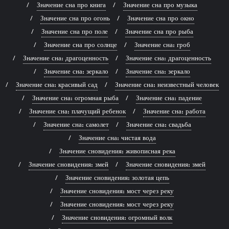
Значение сна про книга
Значение сна про музыка
Значение сна про огонь
Значение сна про окно
Значение сна про поле
Значение сна про рыба
Значение сна про солнце
Значение сна: гроб
Значение сна: драгоценность
Значение сна: драгоценность
Значение сна: зеркало
Значение сна: зеркало
Значение сна: красивый сад
Значение сна: неизвестный человек
Значение сна: огромная рыба
Значение сна: падение
Значение сна: плачущий ребенок
Значение сна: работа
Значение сна: самолет
Значение сна: свадьба
Значение сна: чистая вода
Значение сновидения: живописная река
Значение сновидения: змей
Значение сновидения: змей
Значение сновидения: золотая цепь
Значение сновидения: мост через реку
Значение сновидения: мост через реку
Значение сновидения: огромный волк