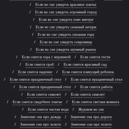
Если во сне увидеть красивое платье
Если во сне увидеть огромный город
Если во сне увидеть плач матери
Если во сне увидеть сильный шторм
Если во сне увидеть снежная гора
Если во сне увидеть сокровища
Если во сне увидеть шумный рынок
Если снится гора с вершиной
Если снится гости
Если снится гроб
Если снится красивый сад
Если снится падение
Если снится плачущий ребенок
Если снится праздничный стол
Если снится праздничный стол
Если снится праздничный стол
Если снится работа
Если снится самолет
Если снится самолет
Если снится свадебное платье
Если снится светлая комната
Если снится чистая вода
Журавля во сне
Значение сна про дождь
Значение сна про дорога
Значение сна про золото
Значение сна про золото