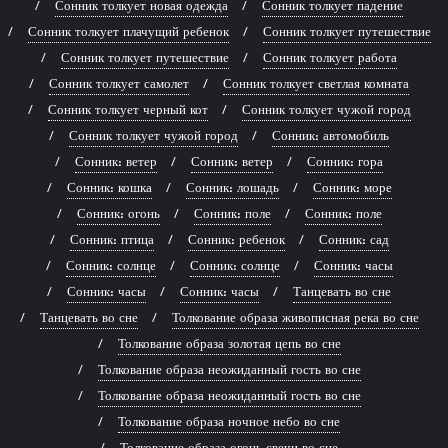
Сонник толкует новая одежда
Сонник толкует падение
Сонник толкует плачущий ребенок
Сонник толкует путешествие
Сонник толкует путешествие
Сонник толкует работа
Сонник толкует самолет
Сонник толкует светлая комната
Сонник толкует черный кот
Сонник толкует чужой город
Сонник толкует чужой город
Сонник: автомобиль
Сонник: ветер
Сонник: ветер
Сонник: гора
Сонник: кошка
Сонник: лошадь
Сонник: море
Сонник: огонь
Сонник: поле
Сонник: поле
Сонник: птица
Сонник: ребенок
Сонник: сад
Сонник: солнце
Сонник: солнце
Сонник: часы
Сонник: часы
Сонник: часы
Танцевать во сне
Танцевать во сне
Толкование образа живописная река во сне
Толкование образа золотая цепь во сне
Толкование образа неожиданный гость во сне
Толкование образа неожиданный гость во сне
Толкование образа ночное небо во сне
Толкование образа огонь свечи во сне