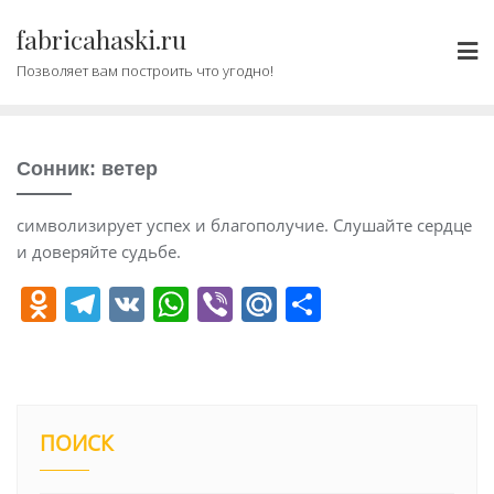
Промотать
fabricahaski.ru
к
содержимому
Позволяет вам построить что угодно!
Сонник: ветер
символизирует успех и благополучие. Слушайте сердце
и доверяйте судьбе.
O
T
V
W
Vi
M
О
d
el
K
h
b
ai
т
n
e
at
er
l.
п
o
gr
s
R
р
kl
a
A
u
а
ПОИСК
a
m
p
в