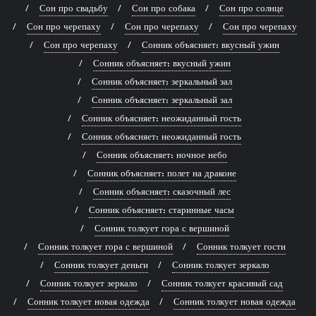
Сон про свадьбу
Сон про собака
Сон про солнце
Сон про черепаху
Сон про черепаху
Сон про черепаху
Сон про черепаху
Сонник объясняет: вкусный ужин
Сонник объясняет: вкусный ужин
Сонник объясняет: зеркальный зал
Сонник объясняет: зеркальный зал
Сонник объясняет: неожиданный гость
Сонник объясняет: неожиданный гость
Сонник объясняет: ночное небо
Сонник объясняет: полет на драконе
Сонник объясняет: сказочный лес
Сонник объясняет: старинные часы
Сонник толкует гора с вершиной
Сонник толкует гора с вершиной
Сонник толкует гости
Сонник толкует деньги
Сонник толкует зеркало
Сонник толкует зеркало
Сонник толкует красивый сад
Сонник толкует новая одежда
Сонник толкует новая одежда