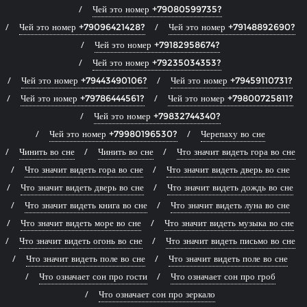
Чей это номер +79080599735?
Чей это номер +79096421428?
Чей это номер +79148892690?
Чей это номер +79182958674?
Чей это номер +79235034353?
Чей это номер +79443490106?
Чей это номер +79459110731?
Чей это номер +79786444561?
Чей это номер +79800725811?
Чей это номер +79832744340?
Чей это номер +79980196530?
Черепаху во сне
Чинить во сне
Чинить во сне
Что значит видеть гора во сне
Что значит видеть гора во сне
Что значит видеть дверь во сне
Что значит видеть дверь во сне
Что значит видеть дождь во сне
Что значит видеть книга во сне
Что значит видеть луна во сне
Что значит видеть море во сне
Что значит видеть музыка во сне
Что значит видеть огонь во сне
Что значит видеть письмо во сне
Что значит видеть поле во сне
Что значит видеть поле во сне
Что означает сон про гости
Что означает сон про гроб
Что означает сон про зеркало