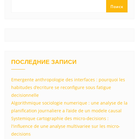
ss
p
и
Поиск
ni
т
ki
ь
ПОСЛЕДНИЕ ЗАПИСИ
Emergente anthropologie des interfaces : pourquoi les
habitudes d'ecriture se reconfigure sous fatigue
decisionnelle
Algorithmique sociologie numerique : une analyse de la
planification journaliere a l'aide de un modele causal
Systemique cartographie des micro-decisions :
l'influence de une analyse multivariee sur les micro-
decisions