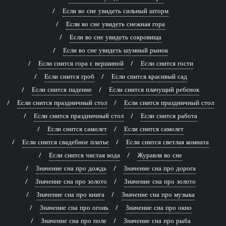
Если во сне увидеть сильный шторм
Если во сне увидеть снежная гора
Если во сне увидеть сокровища
Если во сне увидеть шумный рынок
Если снится гора с вершиной
Если снится гости
Если снится гроб
Если снится красивый сад
Если снится падение
Если снится плачущий ребенок
Если снится праздничный стол
Если снится праздничный стол
Если снится праздничный стол
Если снится работа
Если снится самолет
Если снится самолет
Если снится свадебное платье
Если снится светлая комната
Если снится чистая вода
Журавля во сне
Значение сна про дождь
Значение сна про дорога
Значение сна про золото
Значение сна про золото
Значение сна про книга
Значение сна про музыка
Значение сна про огонь
Значение сна про окно
Значение сна про поле
Значение сна про рыба