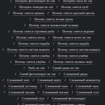
Потерять фотоаппарат во сне
Потерять часы во сне
Потерять чемодан во сне
Почему снится гроб
Почему снится зеркало
Почему снится красный цветок
Почему снится лесная тропа
Почему снится неизвестный человек
Почему снится огромная рыба
Почему снится падение
Почему снится поезд
Почему снится полет во сне
Почему снится свадьба
Почему снится свадьба
Почему снится светлая комната
Почему снится светлая комната
Почему снится улыбка
Почему снится улыбка
Почему снится улыбка
Почему снится шумное море
Рыбу во сне
Синий дверь во сне
Синий фотоаппарат во сне
Сломанный дверь
Сломанный зонт
Сломанный книгу
Сломанный компьютер
Сломанный лестницу
Сломанный окно
Сломанный окно
Сломанный письмо
Сломанный письмо
Сломанный стол
Сломанный стул
Сломанный фотоаппарат
Сломанный чемодан
Сновидение с дверь