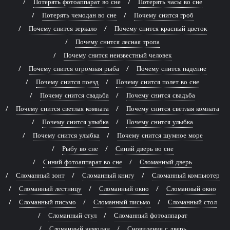
Потерять фотоаппарат во сне
Потерять часы во сне
Потерять чемодан во сне
Почему снится гроб
Почему снится зеркало
Почему снится красный цветок
Почему снится лесная тропа
Почему снится неизвестный человек
Почему снится огромная рыба
Почему снится падение
Почему снится поезд
Почему снится полет во сне
Почему снится свадьба
Почему снится свадьба
Почему снится светлая комната
Почему снится светлая комната
Почему снится улыбка
Почему снится улыбка
Почему снится улыбка
Почему снится шумное море
Рыбу во сне
Синий дверь во сне
Синий фотоаппарат во сне
Сломанный дверь
Сломанный зонт
Сломанный книгу
Сломанный компьютер
Сломанный лестницу
Сломанный окно
Сломанный окно
Сломанный письмо
Сломанный письмо
Сломанный стол
Сломанный стул
Сломанный фотоаппарат
Сломанный чемодан
Сновидение с дверь