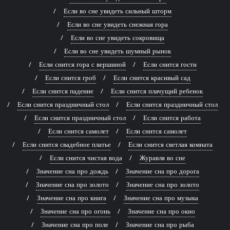
Если во сне увидеть сильный шторм
Если во сне увидеть снежная гора
Если во сне увидеть сокровища
Если во сне увидеть шумный рынок
Если снится гора с вершиной
Если снится гости
Если снится гроб
Если снится красивый сад
Если снится падение
Если снится плачущий ребенок
Если снится праздничный стол
Если снится праздничный стол
Если снится праздничный стол
Если снится работа
Если снится самолет
Если снится самолет
Если снится свадебное платье
Если снится светлая комната
Если снится чистая вода
Журавля во сне
Значение сна про дождь
Значение сна про дорога
Значение сна про золото
Значение сна про золото
Значение сна про книга
Значение сна про музыка
Значение сна про огонь
Значение сна про окно
Значение сна про поле
Значение сна про рыба