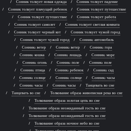
Сонник толкует новая одежда
Сонник толкует падение
Сонник толкует плачущий ребенок
Сонник толкует путешествие
Сонник толкует путешествие
Сонник толкует работа
Сонник толкует самолет
Сонник толкует светлая комната
Сонник толкует черный кот
Сонник толкует чужой город
Сонник толкует чужой город
Сонник: автомобиль
Сонник: ветер
Сонник: ветер
Сонник: гора
Сонник: кошка
Сонник: лошадь
Сонник: море
Сонник: огонь
Сонник: поле
Сонник: поле
Сонник: птица
Сонник: ребенок
Сонник: сад
Сонник: солнце
Сонник: солнце
Сонник: часы
Сонник: часы
Сонник: часы
Танцевать во сне
Танцевать во сне
Толкование образа живописная река во сне
Толкование образа золотая цепь во сне
Толкование образа неожиданный гость во сне
Толкование образа неожиданный гость во сне
Толкование образа ночное небо во сне
Толкование образа огонь свечи во сне