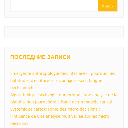
ss
p
и
Поиск
ni
т
ki
ь
ПОСЛЕДНИЕ ЗАПИСИ
Emergente anthropologie des interfaces : pourquoi les
habitudes d'ecriture se reconfigure sous fatigue
decisionnelle
Algorithmique sociologie numerique : une analyse de la
planification journaliere a l'aide de un modele causal
Systemique cartographie des micro-decisions :
l'influence de une analyse multivariee sur les micro-
decisions