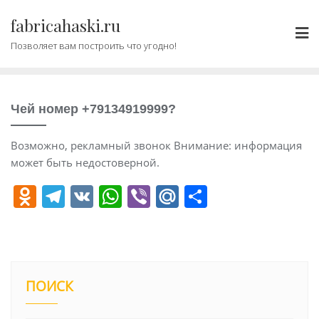
Промотать
fabricahaski.ru
к
содержимому
Позволяет вам построить что угодно!
Чей номер +79134919999?
Возможно, рекламный звонок Внимание: информация
может быть недостоверной.
O
T
V
W
Vi
M
О
d
el
K
h
b
ai
т
n
e
at
er
l.
п
o
gr
s
R
р
kl
a
A
u
а
ПОИСК
a
m
p
в