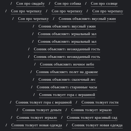
Сон про свадьбу
Сон про собака
Сон про солнце
Сон про черепаху
Сон про черепаху
Сон про черепаху
Сон про черепаху
Сонник объясняет: вкусный ужин
Сонник объясняет: вкусный ужин
Сонник объясняет: зеркальный зал
Сонник объясняет: зеркальный зал
Сонник объясняет: неожиданный гость
Сонник объясняет: неожиданный гость
Сонник объясняет: ночное небо
Сонник объясняет: полет на драконе
Сонник объясняет: сказочный лес
Сонник объясняет: старинные часы
Сонник толкует гора с вершиной
Сонник толкует гора с вершиной
Сонник толкует гости
Сонник толкует деньги
Сонник толкует зеркало
Сонник толкует зеркало
Сонник толкует красивый сад
Сонник толкует новая одежда
Сонник толкует новая одежда