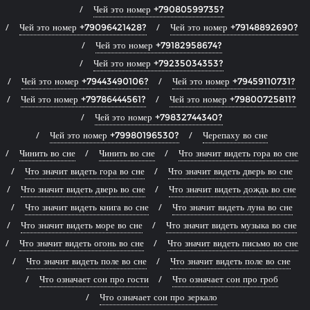
Чей это номер +79080599735?
Чей это номер +79096421428?
Чей это номер +79148892690?
Чей это номер +79182958674?
Чей это номер +79235034353?
Чей это номер +79443490106?
Чей это номер +79459110731?
Чей это номер +79786444561?
Чей это номер +79800725811?
Чей это номер +79832744340?
Чей это номер +79980196530?
Черепаху во сне
Чинить во сне
Чинить во сне
Что значит видеть гора во сне
Что значит видеть гора во сне
Что значит видеть дверь во сне
Что значит видеть дверь во сне
Что значит видеть дождь во сне
Что значит видеть книга во сне
Что значит видеть луна во сне
Что значит видеть море во сне
Что значит видеть музыка во сне
Что значит видеть огонь во сне
Что значит видеть письмо во сне
Что значит видеть поле во сне
Что значит видеть поле во сне
Что означает сон про гости
Что означает сон про гроб
Что означает сон про зеркало