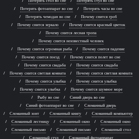
Потерять стол во сне
Потерять стул во сне
Потерять фотоаппарат во сне
Потерять часы во сне
Потерять чемодан во сне
Почему снится гроб
Почему снится зеркало
Почему снится красный цветок
Почему снится лесная тропа
Почему снится неизвестный человек
Почему снится огромная рыба
Почему снится падение
Почему снится поезд
Почему снится полет во сне
Почему снится свадьба
Почему снится свадьба
Почему снится светлая комната
Почему снится светлая комната
Почему снится улыбка
Почему снится улыбка
Почему снится улыбка
Почему снится шумное море
Рыбу во сне
Синий дверь во сне
Синий фотоаппарат во сне
Сломанный дверь
Сломанный зонт
Сломанный книгу
Сломанный компьютер
Сломанный лестницу
Сломанный окно
Сломанный окно
Сломанный письмо
Сломанный письмо
Сломанный стол
Сломанный стул
Сломанный фотоаппарат