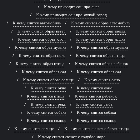
К чему приводит сон про снег
К чему приводит сон про чужой город
К чему снится автомобиль
К чему снится образ автомобиль
К чему снится образ ветер
К чему снится образ звезда
К чему снится образ ключ
К чему снится образ кошка
К чему снится образ музыка
К чему снится образ музыка
К чему снится образ поле
К чему снится образ птица
К чему снится образ птица
К чему снится образ ребенок
К чему снится образ сад
К чему снится образ сад
К чему снится образ солнце
К чему снится окно
К чему снится окно
К чему снится окно
К чему снится птица
К чему снится ребенок
К чему снится река
К чему снится рыба
К чему снится собака
К чему снится собака
К чему снится солнце
К чему снится солнце
К чему снится солнце
К чему снится сюжет с белая птица
К чему снится сюжет с голубое море