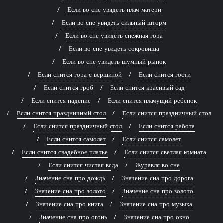
Если во сне увидеть плач матери
Если во сне увидеть сильный шторм
Если во сне увидеть снежная гора
Если во сне увидеть сокровища
Если во сне увидеть шумный рынок
Если снится гора с вершиной
Если снится гости
Если снится гроб
Если снится красивый сад
Если снится падение
Если снится плачущий ребенок
Если снится праздничный стол
Если снится праздничный стол
Если снится праздничный стол
Если снится работа
Если снится самолет
Если снится самолет
Если снится свадебное платье
Если снится светлая комната
Если снится чистая вода
Журавля во сне
Значение сна про дождь
Значение сна про дорога
Значение сна про золото
Значение сна про золото
Значение сна про книга
Значение сна про музыка
Значение сна про огонь
Значение сна про окно