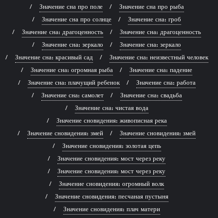
Значение сна про поле
Значение сна про рыба
Значение сна про солнце
Значение сна: гроб
Значение сна: драгоценность
Значение сна: драгоценность
Значение сна: зеркало
Значение сна: зеркало
Значение сна: красивый сад
Значение сна: неизвестный человек
Значение сна: огромная рыба
Значение сна: падение
Значение сна: плачущий ребенок
Значение сна: работа
Значение сна: самолет
Значение сна: свадьба
Значение сна: чистая вода
Значение сновидения: живописная река
Значение сновидения: змей
Значение сновидения: змей
Значение сновидения: золотая цепь
Значение сновидения: мост через реку
Значение сновидения: мост через реку
Значение сновидения: огромный волк
Значение сновидения: песчаная пустыня
Значение сновидения: плач матери