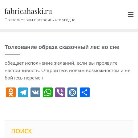
Промотать
fabricahaski.ru
к
содержимому
Позволяет вам построить что угодно!
Толкование образа сказочный лес во сне
обещает исполнение желаний, если вы проявите
настойчивость. Откройтесь новым возможностям и не
бойтесь перемен.
O
T
V
W
Vi
M
О
d
el
K
h
b
ai
т
n
e
at
er
l.
п
o
gr
s
R
р
kl
a
A
u
а
ПОИСК