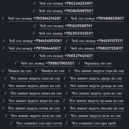
Чей это номер +79022425361?
Чей это номер +79080599735?
Чей это номер +79096421428?
Чей это номер +79148892690?
Чей это номер +79182958674?
Чей это номер +79235034353?
Чей это номер +79443490106?
Чей это номер +79459110731?
Чей это номер +79786444561?
Чей это номер +79800725811?
Чей это номер +79832744340?
Чей это номер +79980196530?
Черепаху во сне
Чинить во сне
Чинить во сне
Что значит видеть гора во сне
Что значит видеть гора во сне
Что значит видеть дверь во сне
Что значит видеть дверь во сне
Что значит видеть дождь во сне
Что значит видеть книга во сне
Что значит видеть луна во сне
Что значит видеть море во сне
Что значит видеть музыка во сне
Что значит видеть огонь во сне
Что значит видеть письмо во сне
Что значит видеть поле во сне
Что значит видеть поле во сне
Что означает сон про гости
Что означает сон про гроб