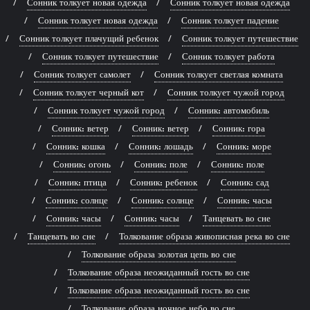
Сонник толкует новая одежда
Сонник толкует новая одежда
Сонник толкует новая одежда
Сонник толкует падение
Сонник толкует плачущий ребенок
Сонник толкует путешествие
Сонник толкует путешествие
Сонник толкует работа
Сонник толкует самолет
Сонник толкует светлая комната
Сонник толкует черный кот
Сонник толкует чужой город
Сонник толкует чужой город
Сонник: автомобиль
Сонник: ветер
Сонник: ветер
Сонник: гора
Сонник: кошка
Сонник: лошадь
Сонник: море
Сонник: огонь
Сонник: поле
Сонник: поле
Сонник: птица
Сонник: ребенок
Сонник: сад
Сонник: солнце
Сонник: солнце
Сонник: часы
Сонник: часы
Сонник: часы
Танцевать во сне
Танцевать во сне
Толкование образа живописная река во сне
Толкование образа золотая цепь во сне
Толкование образа неожиданный гость во сне
Толкование образа неожиданный гость во сне
Толкование образа ночное небо во сне