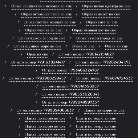
Образ неизвестный человек во сне
Образ новая одежда во сне
Образ огромная рыба во сне
Образ самолет во сне
Образ светлая комната во сне
Образ снег во сне
Образ улыбка во сне
Образ черный кот во сне
Образ чужой город во сне
Образ чужой город во сне
Образ шумное море во сне
Оленя во сне
Оленя во сне
Орла во сне
От кого номер +79014215482?
От кого номер +79163824141?
От кого номер +79282404171?
От кого номер +79346632478?
От кого номер +79398829945?
От кого номер +79687472453?
От кого номер +79694135895?
От кого номер +79855302604?
От кого номер +79904899733?
От кого номер +79985486663?
Плыть по морю во сне
Плыть по морю во сне
Плыть по морю во сне
Плыть по морю во сне
Плыть по озеру во сне
Плыть по озеру во сне
Плыть по озеру во сне