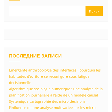
a
m
p
в
ss
p
и
Поиск
ni
т
ki
ь
ПОСЛЕДНИЕ ЗАПИСИ
Emergente anthropologie des interfaces : pourquoi les
habitudes d'ecriture se reconfigure sous fatigue
decisionnelle
Algorithmique sociologie numerique : une analyse de la
planification journaliere a l'aide de un modele causal
Systemique cartographie des micro-decisions :
l'influence de une analyse multivariee sur les micro-