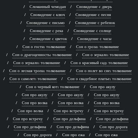
Сломанный чемодан
Сновидение с дверь
Сновидение с ключ
Сновидение с песня
Сновидение с письмо
Сновидение с ребенок
Сновидение с река
Сновидение с солнце
Сновидение с цветок
Сновидение с часы
Сон о гости: толкование
Сон о гроза: толкование
Сон о драгоценность: толкование
Сон о зеркало: толкование
Сон о зеркало: толкование
Сон о красивый сад: толкование
Сон о лесная тропа: толкование
Сон о полет во сне: толкование
Сон о самолет: толкование
Сон о свадебное платье: толкование
Сон о черный кот: толкование
Сон про акулу
Сон про акулу
Сон про акулу
Сон про акулу
Сон про волка
Сон про волка
Сон про волка
Сон про волка
Сон про встречу
Сон про встречу
Сон про встречу
Сон про дельфина
Сон про дельфина
Сон про дельфина
Сон про дельфина
Сон про дорога
Сон про дорога
Сон про ежа
Сон про ежа