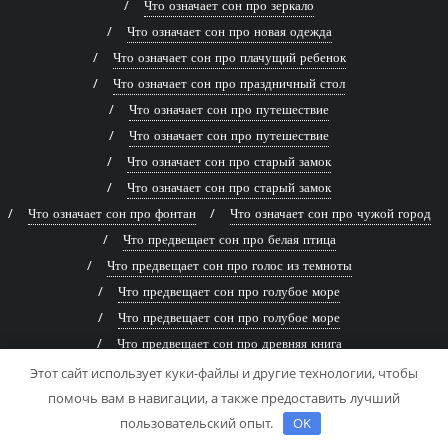
Что означает сон про зеркало
Что означает сон про новая одежда
Что означает сон про плачущий ребенок
Что означает сон про праздничный стол
Что означает сон про путешествие
Что означает сон про путешествие
Что означает сон про старый замок
Что означает сон про старый замок
Что означает сон про фонтан
Что означает сон про чужой город
Что предвещает сон про белая птица
Что предвещает сон про голос из темноты
Что предвещает сон про голубое море
Что предвещает сон про голубое море
Что предвещает сон про древняя книга
Что предвещает сон про живописная река
Этот сайт использует куки-файлы и другие технологии, чтобы
Что предвещает сон про заброшенный дом
помочь вам в навигации, а также предоставить лучший
Что предвещает сон про заброшенный дом
пользовательский опыт.
OK
Что предвещает сон про змей