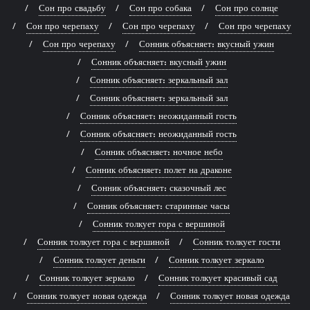
Сон про свадьбу
Сон про собака
Сон про солнце
Сон про черепаху
Сон про черепаху
Сон про черепаху
Сон про черепаху
Сонник объясняет: вкусный ужин
Сонник объясняет: вкусный ужин
Сонник объясняет: зеркальный зал
Сонник объясняет: зеркальный зал
Сонник объясняет: неожиданный гость
Сонник объясняет: неожиданный гость
Сонник объясняет: ночное небо
Сонник объясняет: полет на драконе
Сонник объясняет: сказочный лес
Сонник объясняет: старинные часы
Сонник толкует гора с вершиной
Сонник толкует гора с вершиной
Сонник толкует гости
Сонник толкует деньги
Сонник толкует зеркало
Сонник толкует зеркало
Сонник толкует красивый сад
Сонник толкует новая одежда
Сонник толкует новая одежда