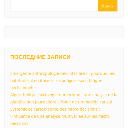
ss
p
и
Поиск
ni
т
ki
ь
ПОСЛЕДНИЕ ЗАПИСИ
Emergente anthropologie des interfaces : pourquoi les
habitudes d'ecriture se reconfigure sous fatigue
decisionnelle
Algorithmique sociologie numerique : une analyse de la
planification journaliere a l'aide de un modele causal
Systemique cartographie des micro-decisions :
l'influence de une analyse multivariee sur les micro-
decisions