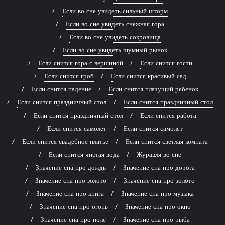
Если во сне увидеть сильный шторм
Если во сне увидеть снежная гора
Если во сне увидеть сокровища
Если во сне увидеть шумный рынок
Если снится гора с вершиной
Если снится гости
Если снится гроб
Если снится красивый сад
Если снится падение
Если снится плачущий ребенок
Если снится праздничный стол
Если снится праздничный стол
Если снится праздничный стол
Если снится работа
Если снится самолет
Если снится самолет
Если снится свадебное платье
Если снится светлая комната
Если снится чистая вода
Журавля во сне
Значение сна про дождь
Значение сна про дорога
Значение сна про золото
Значение сна про золото
Значение сна про книга
Значение сна про музыка
Значение сна про огонь
Значение сна про окно
Значение сна про поле
Значение сна про рыба