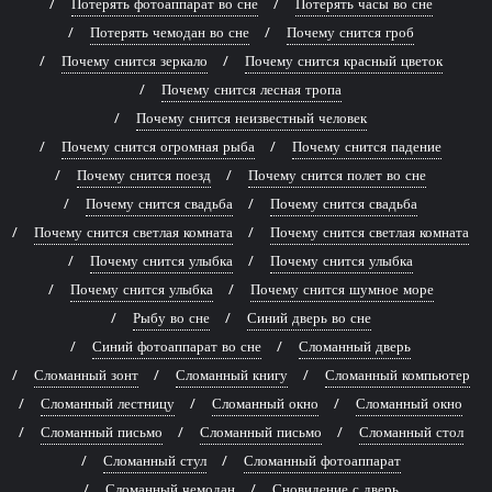
Потерять фотоаппарат во сне
Потерять часы во сне
Потерять чемодан во сне
Почему снится гроб
Почему снится зеркало
Почему снится красный цветок
Почему снится лесная тропа
Почему снится неизвестный человек
Почему снится огромная рыба
Почему снится падение
Почему снится поезд
Почему снится полет во сне
Почему снится свадьба
Почему снится свадьба
Почему снится светлая комната
Почему снится светлая комната
Почему снится улыбка
Почему снится улыбка
Почему снится улыбка
Почему снится шумное море
Рыбу во сне
Синий дверь во сне
Синий фотоаппарат во сне
Сломанный дверь
Сломанный зонт
Сломанный книгу
Сломанный компьютер
Сломанный лестницу
Сломанный окно
Сломанный окно
Сломанный письмо
Сломанный письмо
Сломанный стол
Сломанный стул
Сломанный фотоаппарат
Сломанный чемодан
Сновидение с дверь