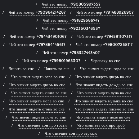
Чей это номер +79080599735?
Чей это номер +79096421428?
Чей это номер +79148892690?
Чей это номер +79182958674?
Чей это номер +79235034353?
Чей это номер +79443490106?
Чей это номер +79459110731?
Чей это номер +79786444561?
Чей это номер +79800725811?
Чей это номер +79832744340?
Чей это номер +79980196530?
Черепаху во сне
Чинить во сне
Чинить во сне
Что значит видеть гора во сне
Что значит видеть гора во сне
Что значит видеть дверь во сне
Что значит видеть дверь во сне
Что значит видеть дождь во сне
Что значит видеть книга во сне
Что значит видеть луна во сне
Что значит видеть море во сне
Что значит видеть музыка во сне
Что значит видеть огонь во сне
Что значит видеть письмо во сне
Что значит видеть поле во сне
Что значит видеть поле во сне
Что означает сон про гости
Что означает сон про гроб
Что означает сон про зеркало