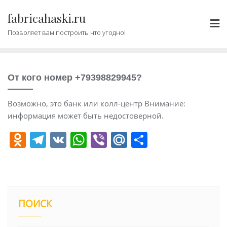
Промотать
fabricahaski.ru
к
содержимому
Позволяет вам построить что угодно!
От кого номер +79398829945?
Возможно, это банк или колл-центр Внимание:
информация может быть недостоверной.
O
T
V
W
Vi
M
О
d
el
K
h
b
ai
т
n
e
at
er
l.
п
o
gr
s
R
р
kl
a
A
u
а
ПОИСК
a
m
p
в