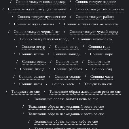
Сонник толкует новая одежда
Сонник толкует падение
Сонник толкует плачущий ребенок
Сонник толкует путешествие
Сонник толкует путешествие
Сонник толкует работа
Сонник толкует самолет
Сонник толкует светлая комната
Сонник толкует черный кот
Сонник толкует чужой город
Сонник толкует чужой город
Сонник: автомобиль
Сонник: ветер
Сонник: ветер
Сонник: гора
Сонник: кошка
Сонник: лошадь
Сонник: море
Сонник: огонь
Сонник: поле
Сонник: поле
Сонник: птица
Сонник: ребенок
Сонник: сад
Сонник: солнце
Сонник: солнце
Сонник: часы
Сонник: часы
Сонник: часы
Танцевать во сне
Танцевать во сне
Толкование образа живописная река во сне
Толкование образа золотая цепь во сне
Толкование образа неожиданный гость во сне
Толкование образа неожиданный гость во сне
Толкование образа ночное небо во сне
Толкование образа огонь свечи во сне