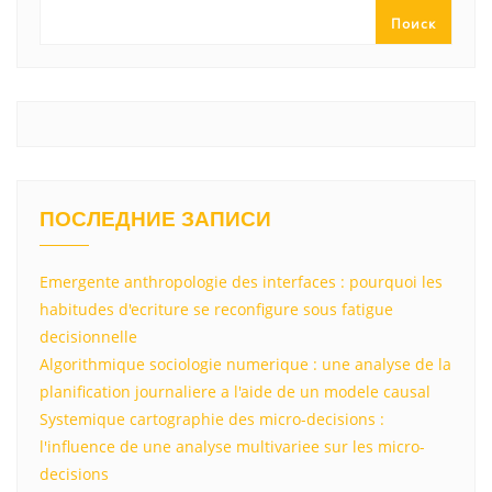
ss
p
и
Поиск
ni
т
ki
ь
ПОСЛЕДНИЕ ЗАПИСИ
Emergente anthropologie des interfaces : pourquoi les
habitudes d'ecriture se reconfigure sous fatigue
decisionnelle
Algorithmique sociologie numerique : une analyse de la
planification journaliere a l'aide de un modele causal
Systemique cartographie des micro-decisions :
l'influence de une analyse multivariee sur les micro-
decisions