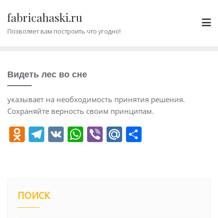
Промотать
fabricahaski.ru
к
содержимому
Позволяет вам построить что угодно!
Видеть лес во сне
указывает на необходимость принятия решения.
Сохраняйте верность своим принципам.
O
T
V
W
Vi
M
О
d
el
K
h
b
ai
т
n
e
at
er
l.
п
o
gr
s
R
р
kl
a
A
u
а
ПОИСК
a
m
p
в