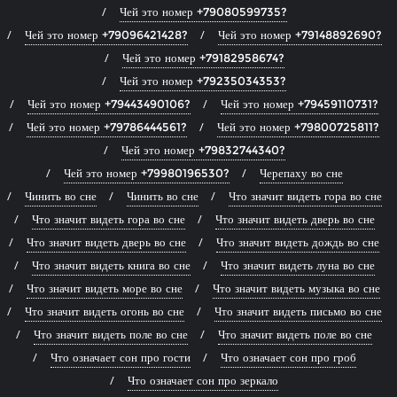
Чей это номер +79080599735?
Чей это номер +79096421428?
Чей это номер +79148892690?
Чей это номер +79182958674?
Чей это номер +79235034353?
Чей это номер +79443490106?
Чей это номер +79459110731?
Чей это номер +79786444561?
Чей это номер +79800725811?
Чей это номер +79832744340?
Чей это номер +79980196530?
Черепаху во сне
Чинить во сне
Чинить во сне
Что значит видеть гора во сне
Что значит видеть гора во сне
Что значит видеть дверь во сне
Что значит видеть дверь во сне
Что значит видеть дождь во сне
Что значит видеть книга во сне
Что значит видеть луна во сне
Что значит видеть море во сне
Что значит видеть музыка во сне
Что значит видеть огонь во сне
Что значит видеть письмо во сне
Что значит видеть поле во сне
Что значит видеть поле во сне
Что означает сон про гости
Что означает сон про гроб
Что означает сон про зеркало