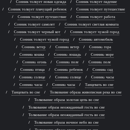
Сонник толкует новая одежда
Сонник толкует падение
Сонник толкует плачущий ребенок
Сонник толкует путешествие
Сонник толкует путешествие
Сонник толкует работа
Сонник толкует самолет
Сонник толкует светлая комната
Сонник толкует черный кот
Сонник толкует чужой город
Сонник толкует чужой город
Сонник: автомобиль
Сонник: ветер
Сонник: ветер
Сонник: гора
Сонник: кошка
Сонник: лошадь
Сонник: море
Сонник: огонь
Сонник: поле
Сонник: поле
Сонник: птица
Сонник: ребенок
Сонник: сад
Сонник: солнце
Сонник: солнце
Сонник: часы
Сонник: часы
Сонник: часы
Танцевать во сне
Танцевать во сне
Толкование образа живописная река во сне
Толкование образа золотая цепь во сне
Толкование образа неожиданный гость во сне
Толкование образа неожиданный гость во сне
Толкование образа ночное небо во сне
Толкование образа огонь свечи во сне