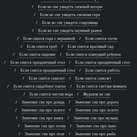
Если во сне увидеть сильный шторм
Если во сне увидеть снежная гора
Если во сне увидеть сокровища
Если во сне увидеть шумный рынок
Если снится гора с вершиной
Если снится гости
Если снится гроб
Если снится красивый сад
Если снится падение
Если снится плачущий ребенок
Если снится праздничный стол
Если снится праздничный стол
Если снится праздничный стол
Если снится работа
Если снится самолет
Если снится самолет
Если снится свадебное платье
Если снится светлая комната
Если снится чистая вода
Журавля во сне
Значение сна про дождь
Значение сна про дорога
Значение сна про золото
Значение сна про золото
Значение сна про книга
Значение сна про музыка
Значение сна про огонь
Значение сна про окно
Значение сна про поле
Значение сна про рыба