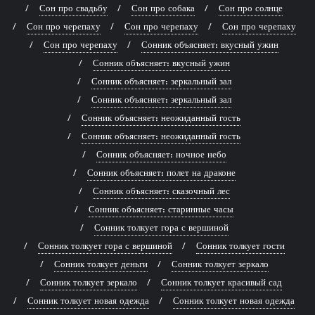
Сон про свадьбу
Сон про собака
Сон про солнце
Сон про черепаху
Сон про черепаху
Сон про черепаху
Сон про черепаху
Сонник объясняет: вкусный ужин
Сонник объясняет: вкусный ужин
Сонник объясняет: зеркальный зал
Сонник объясняет: зеркальный зал
Сонник объясняет: неожиданный гость
Сонник объясняет: неожиданный гость
Сонник объясняет: ночное небо
Сонник объясняет: полет на драконе
Сонник объясняет: сказочный лес
Сонник объясняет: старинные часы
Сонник толкует гора с вершиной
Сонник толкует гора с вершиной
Сонник толкует гости
Сонник толкует деньги
Сонник толкует зеркало
Сонник толкует зеркало
Сонник толкует красивый сад
Сонник толкует новая одежда
Сонник толкует новая одежда