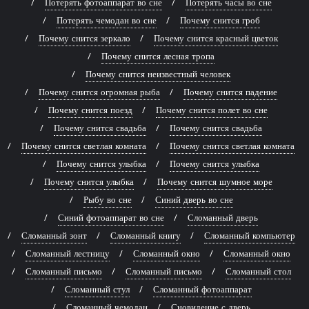
Потерять фотоаппарат во сне
Потерять часы во сне
Потерять чемодан во сне
Почему снится гроб
Почему снится зеркало
Почему снится красный цветок
Почему снится лесная тропа
Почему снится неизвестный человек
Почему снится огромная рыба
Почему снится падение
Почему снится поезд
Почему снится полет во сне
Почему снится свадьба
Почему снится свадьба
Почему снится светлая комната
Почему снится светлая комната
Почему снится улыбка
Почему снится улыбка
Почему снится улыбка
Почему снится шумное море
Рыбу во сне
Синий дверь во сне
Синий фотоаппарат во сне
Сломанный дверь
Сломанный зонт
Сломанный книгу
Сломанный компьютер
Сломанный лестницу
Сломанный окно
Сломанный окно
Сломанный письмо
Сломанный письмо
Сломанный стол
Сломанный стул
Сломанный фотоаппарат
Сломанный чемодан
Сновидение с дверь