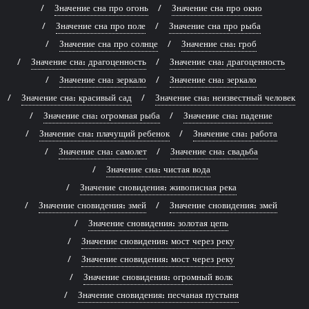
Значение сна про огонь
Значение сна про окно
Значение сна про поле
Значение сна про рыба
Значение сна про солнце
Значение сна: гроб
Значение сна: драгоценность
Значение сна: драгоценность
Значение сна: зеркало
Значение сна: зеркало
Значение сна: красивый сад
Значение сна: неизвестный человек
Значение сна: огромная рыба
Значение сна: падение
Значение сна: плачущий ребенок
Значение сна: работа
Значение сна: самолет
Значение сна: свадьба
Значение сна: чистая вода
Значение сновидения: живописная река
Значение сновидения: змей
Значение сновидения: змей
Значение сновидения: золотая цепь
Значение сновидения: мост через реку
Значение сновидения: мост через реку
Значение сновидения: огромный волк
Значение сновидения: песчаная пустыня