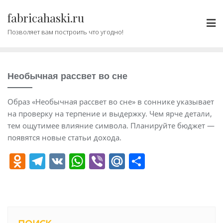
Промотать
fabricahaski.ru
к
содержимому
Позволяет вам построить что угодно!
Необычная рассвет во сне
Образ «Необычная рассвет во сне» в соннике указывает
на проверку на терпение и выдержку. Чем ярче детали,
тем ощутимее влияние символа. Планируйте бюджет —
появятся новые статьи дохода.
O
T
V
W
Vi
M
О
d
el
K
h
b
ai
т
n
e
at
er
l.
п
o
gr
s
R
р