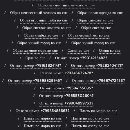
Образ неизвестный человек во сне
Образ неизвестный человек во сне
Образ новая одежда во сне
Образ огромная рыба во сне
Образ самолет во сне
Образ светлая комната во сне
Образ снег во сне
Образ улыбка во сне
Образ черный кот во сне
Образ чужой город во сне
Образ чужой город во сне
Образ шумное море во сне
Оленя во сне
Оленя во сне
Орла во сне
От кого номер +79014215482?
От кого номер +79163824141?
От кого номер +79282404171?
От кого номер +79346632478?
От кого номер +79398829945?
От кого номер +79687472453?
От кого номер +79694135895?
От кого номер +79855302604?
От кого номер +79904899733?
От кого номер +79985486663?
Плыть по морю во сне
Плыть по морю во сне
Плыть по морю во сне
Плыть по морю во сне
Плыть по озеру во сне