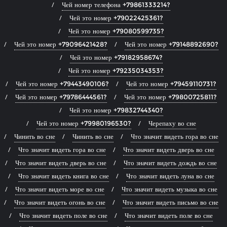
Чей номер телефона +79861333214?
Чей это номер +79022425361?
Чей это номер +79080599735?
Чей это номер +79096421428?
Чей это номер +79148892690?
Чей это номер +79182958674?
Чей это номер +79235034353?
Чей это номер +79443490106?
Чей это номер +79459110731?
Чей это номер +79786444561?
Чей это номер +79800725811?
Чей это номер +79832744340?
Чей это номер +79980196530?
Черепаху во сне
Чинить во сне
Чинить во сне
Что значит видеть гора во сне
Что значит видеть гора во сне
Что значит видеть дверь во сне
Что значит видеть дверь во сне
Что значит видеть дождь во сне
Что значит видеть книга во сне
Что значит видеть луна во сне
Что значит видеть море во сне
Что значит видеть музыка во сне
Что значит видеть огонь во сне
Что значит видеть письмо во сне
Что значит видеть поле во сне
Что значит видеть поле во сне