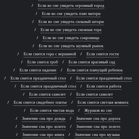
Если во сне увидеть огромный город
Если во сне увидеть плач матери
Если во сне увидеть сильный шторм
Если во сне увидеть снежная гора
Если во сне увидеть сокровища
Если во сне увидеть шумный рынок
Если снится гора с вершиной
Если снится гости
Если снится гроб
Если снится красивый сад
Если снится падение
Если снится плачущий ребенок
Если снится праздничный стол
Если снится праздничный стол
Если снится праздничный стол
Если снится работа
Если снится самолет
Если снится самолет
Если снится свадебное платье
Если снится светлая комната
Если снится чистая вода
Журавля во сне
Значение сна про дождь
Значение сна про дорога
Значение сна про золото
Значение сна про золото
Значение сна про книга
Значение сна про музыка