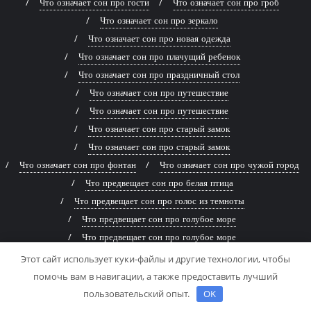
Что означает сон про гости
Что означает сон про гроб
Что означает сон про зеркало
Что означает сон про новая одежда
Что означает сон про плачущий ребенок
Что означает сон про праздничный стол
Что означает сон про путешествие
Что означает сон про путешествие
Что означает сон про старый замок
Что означает сон про старый замок
Что означает сон про фонтан
Что означает сон про чужой город
Что предвещает сон про белая птица
Что предвещает сон про голос из темноты
Что предвещает сон про голубое море
Что предвещает сон про голубое море
Что предвещает сон про древняя книга
Этот сайт использует куки-файлы и другие технологии, чтобы
Что предвещает сон про живописная река
помочь вам в навигации, а также предоставить лучший
Что предвещает сон про заброшенный дом
пользовательский опыт.
OK
Что предвещает сон про заброшенный дом