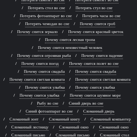
Потерять стол во сне
Потерять стул во сне
Потерять фотоаппарат во сне
Потерять часы во сне
Потерять чемодан во сне
Почему снится гроб
Почему снится зеркало
Почему снится красный цветок
Почему снится лесная тропа
Почему снится неизвестный человек
Почему снится огромная рыба
Почему снится падение
Почему снится поезд
Почему снится полет во сне
Почему снится свадьба
Почему снится свадьба
Почему снится светлая комната
Почему снится светлая комната
Почему снится улыбка
Почему снится улыбка
Почему снится улыбка
Почему снится шумное море
Рыбу во сне
Синий дверь во сне
Синий фотоаппарат во сне
Сломанный дверь
Сломанный зонт
Сломанный книгу
Сломанный компьютер
Сломанный лестницу
Сломанный окно
Сломанный окно
Сломанный письмо
Сломанный письмо
Сломанный стол