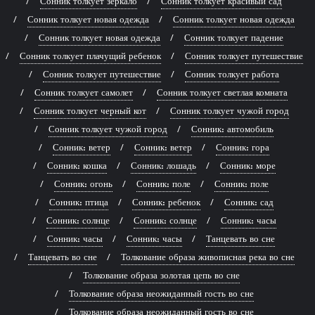
Сонник толкует зеркало
Сонник толкует красивый сад
Сонник толкует новая одежда
Сонник толкует новая одежда
Сонник толкует новая одежда
Сонник толкует падение
Сонник толкует плачущий ребенок
Сонник толкует путешествие
Сонник толкует путешествие
Сонник толкует работа
Сонник толкует самолет
Сонник толкует светлая комната
Сонник толкует черный кот
Сонник толкует чужой город
Сонник толкует чужой город
Сонник: автомобиль
Сонник: ветер
Сонник: ветер
Сонник: гора
Сонник: кошка
Сонник: лошадь
Сонник: море
Сонник: огонь
Сонник: поле
Сонник: поле
Сонник: птица
Сонник: ребенок
Сонник: сад
Сонник: солнце
Сонник: солнце
Сонник: часы
Сонник: часы
Сонник: часы
Танцевать во сне
Танцевать во сне
Толкование образа живописная река во сне
Толкование образа золотая цепь во сне
Толкование образа неожиданный гость во сне
Толкование образа неожиданный гость во сне