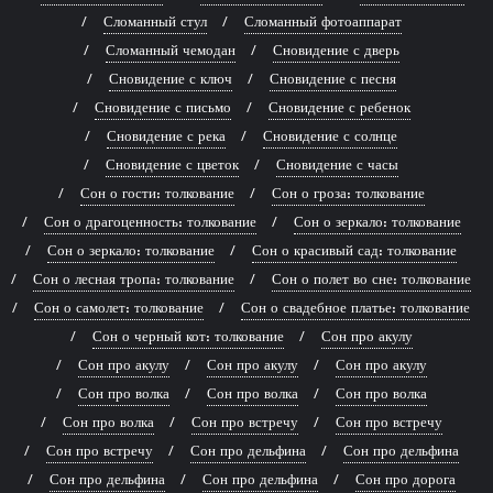
Сломанный стул
Сломанный фотоаппарат
Сломанный чемодан
Сновидение с дверь
Сновидение с ключ
Сновидение с песня
Сновидение с письмо
Сновидение с ребенок
Сновидение с река
Сновидение с солнце
Сновидение с цветок
Сновидение с часы
Сон о гости: толкование
Сон о гроза: толкование
Сон о драгоценность: толкование
Сон о зеркало: толкование
Сон о зеркало: толкование
Сон о красивый сад: толкование
Сон о лесная тропа: толкование
Сон о полет во сне: толкование
Сон о самолет: толкование
Сон о свадебное платье: толкование
Сон о черный кот: толкование
Сон про акулу
Сон про акулу
Сон про акулу
Сон про акулу
Сон про волка
Сон про волка
Сон про волка
Сон про волка
Сон про встречу
Сон про встречу
Сон про встречу
Сон про дельфина
Сон про дельфина
Сон про дельфина
Сон про дельфина
Сон про дорога