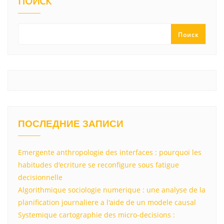
kl
a
A
u
а
ПОИСК
a
m
p
в
ss
p
и
Поиск
ni
т
ki
ь
ПОСЛЕДНИЕ ЗАПИСИ
Emergente anthropologie des interfaces : pourquoi les
habitudes d'ecriture se reconfigure sous fatigue
decisionnelle
Algorithmique sociologie numerique : une analyse de la
planification journaliere a l'aide de un modele causal
Systemique cartographie des micro-decisions :