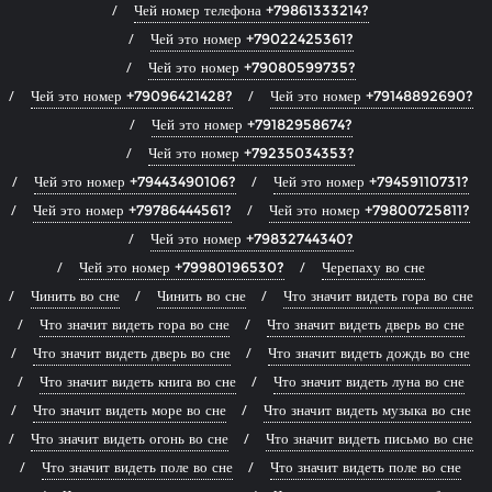
Чей номер телефона +79861333214?
Чей это номер +79022425361?
Чей это номер +79080599735?
Чей это номер +79096421428?
Чей это номер +79148892690?
Чей это номер +79182958674?
Чей это номер +79235034353?
Чей это номер +79443490106?
Чей это номер +79459110731?
Чей это номер +79786444561?
Чей это номер +79800725811?
Чей это номер +79832744340?
Чей это номер +79980196530?
Черепаху во сне
Чинить во сне
Чинить во сне
Что значит видеть гора во сне
Что значит видеть гора во сне
Что значит видеть дверь во сне
Что значит видеть дверь во сне
Что значит видеть дождь во сне
Что значит видеть книга во сне
Что значит видеть луна во сне
Что значит видеть море во сне
Что значит видеть музыка во сне
Что значит видеть огонь во сне
Что значит видеть письмо во сне
Что значит видеть поле во сне
Что значит видеть поле во сне