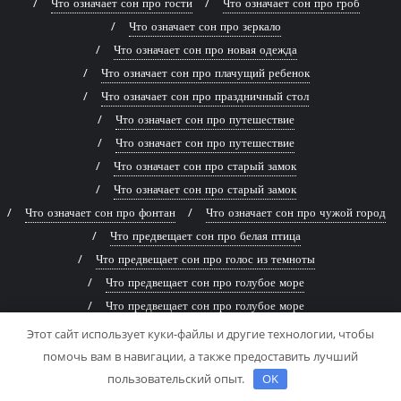
Что означает сон про гости
Что означает сон про гроб
Что означает сон про зеркало
Что означает сон про новая одежда
Что означает сон про плачущий ребенок
Что означает сон про праздничный стол
Что означает сон про путешествие
Что означает сон про путешествие
Что означает сон про старый замок
Что означает сон про старый замок
Что означает сон про фонтан
Что означает сон про чужой город
Что предвещает сон про белая птица
Что предвещает сон про голос из темноты
Что предвещает сон про голубое море
Что предвещает сон про голубое море
Что предвещает сон про древняя книга
Этот сайт использует куки-файлы и другие технологии, чтобы
Что предвещает сон про живописная река
помочь вам в навигации, а также предоставить лучший
Что предвещает сон про заброшенный дом
пользовательский опыт.
OK
Что предвещает сон про заброшенный дом