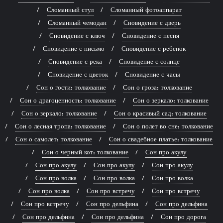
Сломанный стул
Сломанный фотоаппарат
Сломанный чемодан
Сновидение с дверь
Сновидение с ключ
Сновидение с песня
Сновидение с письмо
Сновидение с ребенок
Сновидение с река
Сновидение с солнце
Сновидение с цветок
Сновидение с часы
Сон о гости: толкование
Сон о гроза: толкование
Сон о драгоценность: толкование
Сон о зеркало: толкование
Сон о зеркало: толкование
Сон о красивый сад: толкование
Сон о лесная тропа: толкование
Сон о полет во сне: толкование
Сон о самолет: толкование
Сон о свадебное платье: толкование
Сон о черный кот: толкование
Сон про акулу
Сон про акулу
Сон про акулу
Сон про акулу
Сон про волка
Сон про волка
Сон про волка
Сон про волка
Сон про встречу
Сон про встречу
Сон про встречу
Сон про дельфина
Сон про дельфина
Сон про дельфина
Сон про дельфина
Сон про дорога