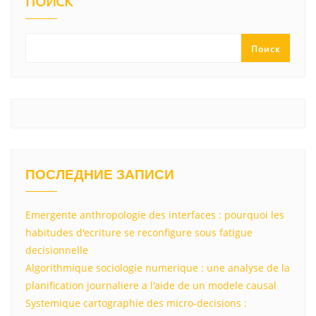
kl
a
A
u
а
ПОИСК
a
m
p
в
ss
p
и
Поиск
ni
т
ki
ь
ПОСЛЕДНИЕ ЗАПИСИ
Emergente anthropologie des interfaces : pourquoi les
habitudes d'ecriture se reconfigure sous fatigue
decisionnelle
Algorithmique sociologie numerique : une analyse de la
planification journaliere a l'aide de un modele causal
Systemique cartographie des micro-decisions :