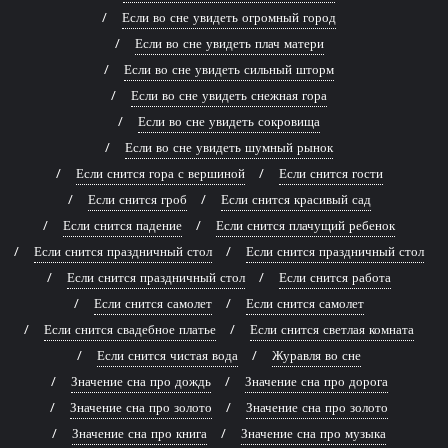
Если во сне увидеть огромный город
Если во сне увидеть плач матери
Если во сне увидеть сильный шторм
Если во сне увидеть снежная гора
Если во сне увидеть сокровища
Если во сне увидеть шумный рынок
Если снится гора с вершиной
Если снится гости
Если снится гроб
Если снится красивый сад
Если снится падение
Если снится плачущий ребенок
Если снится праздничный стол
Если снится праздничный стол
Если снится праздничный стол
Если снится работа
Если снится самолет
Если снится самолет
Если снится свадебное платье
Если снится светлая комната
Если снится чистая вода
Журавля во сне
Значение сна про дождь
Значение сна про дорога
Значение сна про золото
Значение сна про золото
Значение сна про книга
Значение сна про музыка