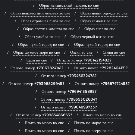
Образ неизвестный человек во сне
Образ неизвестный человек во сне
Образ новая одежда во сне
Образ огромная рыба во сне
Образ самолет во сне
Образ светлая комната во сне
Образ снег во сне
Образ улыбка во сне
Образ черный кот во сне
Образ чужой город во сне
Образ чужой город во сне
Образ шумное море во сне
Оленя во сне
Оленя во сне
Орла во сне
От кого номер +79014215482?
От кого номер +79163824141?
От кого номер +79282404171?
От кого номер +79346632478?
От кого номер +79398829945?
От кого номер +79687472453?
От кого номер +79694135895?
От кого номер +79855302604?
От кого номер +79904899733?
От кого номер +79985486663?
Плыть по морю во сне
Плыть по морю во сне
Плыть по морю во сне
Плыть по морю во сне
Плыть по озеру во сне