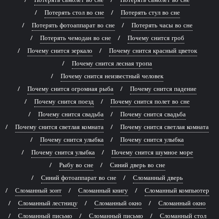
Потерять стол во сне
Потерять стул во сне
Потерять фотоаппарат во сне
Потерять часы во сне
Потерять чемодан во сне
Почему снится гроб
Почему снится зеркало
Почему снится красный цветок
Почему снится лесная тропа
Почему снится неизвестный человек
Почему снится огромная рыба
Почему снится падение
Почему снится поезд
Почему снится полет во сне
Почему снится свадьба
Почему снится свадьба
Почему снится светлая комната
Почему снится светлая комната
Почему снится улыбка
Почему снится улыбка
Почему снится улыбка
Почему снится шумное море
Рыбу во сне
Синий дверь во сне
Синий фотоаппарат во сне
Сломанный дверь
Сломанный зонт
Сломанный книгу
Сломанный компьютер
Сломанный лестницу
Сломанный окно
Сломанный окно
Сломанный письмо
Сломанный письмо
Сломанный стол