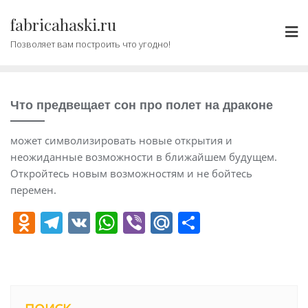
Промотать
fabricahaski.ru
к
содержимому
Позволяет вам построить что угодно!
Что предвещает сон про полет на драконе
может символизировать новые открытия и
неожиданные возможности в ближайшем будущем.
Откройтесь новым возможностям и не бойтесь
перемен.
O
T
V
W
Vi
M
О
d
el
K
h
b
ai
т
n
e
at
er
l.
п
o
gr
s
R
р