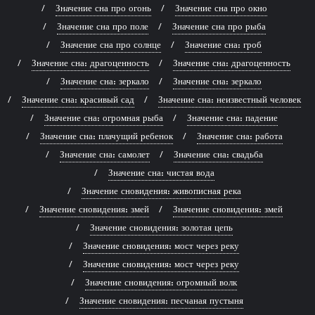
Значение сна про огонь
Значение сна про окно
Значение сна про поле
Значение сна про рыба
Значение сна про солнце
Значение сна: гроб
Значение сна: драгоценность
Значение сна: драгоценность
Значение сна: зеркало
Значение сна: зеркало
Значение сна: красивый сад
Значение сна: неизвестный человек
Значение сна: огромная рыба
Значение сна: падение
Значение сна: плачущий ребенок
Значение сна: работа
Значение сна: самолет
Значение сна: свадьба
Значение сна: чистая вода
Значение сновидения: живописная река
Значение сновидения: змей
Значение сновидения: змей
Значение сновидения: золотая цепь
Значение сновидения: мост через реку
Значение сновидения: мост через реку
Значение сновидения: огромный волк
Значение сновидения: песчаная пустыня