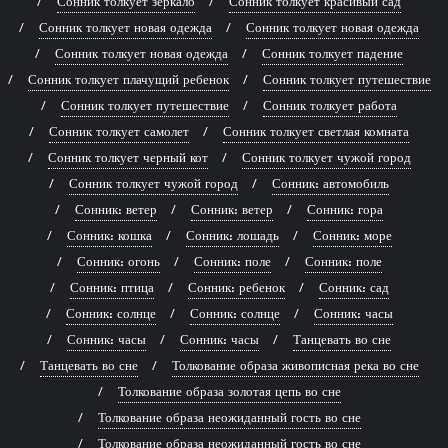
Сонник толкует зеркало
Сонник толкует красивый сад
Сонник толкует новая одежда
Сонник толкует новая одежда
Сонник толкует новая одежда
Сонник толкует падение
Сонник толкует плачущий ребенок
Сонник толкует путешествие
Сонник толкует путешествие
Сонник толкует работа
Сонник толкует самолет
Сонник толкует светлая комната
Сонник толкует черный кот
Сонник толкует чужой город
Сонник толкует чужой город
Сонник: автомобиль
Сонник: ветер
Сонник: ветер
Сонник: гора
Сонник: кошка
Сонник: лошадь
Сонник: море
Сонник: огонь
Сонник: поле
Сонник: поле
Сонник: птица
Сонник: ребенок
Сонник: сад
Сонник: солнце
Сонник: солнце
Сонник: часы
Сонник: часы
Сонник: часы
Танцевать во сне
Танцевать во сне
Толкование образа живописная река во сне
Толкование образа золотая цепь во сне
Толкование образа неожиданный гость во сне
Толкование образа неожиданный гость во сне