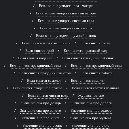
Если во сне увидеть плач матери
Если во сне увидеть сильный шторм
Если во сне увидеть снежная гора
Если во сне увидеть сокровища
Если во сне увидеть шумный рынок
Если снится гора с вершиной
Если снится гости
Если снится гроб
Если снится красивый сад
Если снится падение
Если снится плачущий ребенок
Если снится праздничный стол
Если снится праздничный стол
Если снится праздничный стол
Если снится работа
Если снится самолет
Если снится самолет
Если снится свадебное платье
Если снится светлая комната
Если снится чистая вода
Журавля во сне
Значение сна про дождь
Значение сна про дорога
Значение сна про золото
Значение сна про золото
Значение сна про книга
Значение сна про музыка
Значение сна про огонь
Значение сна про окно