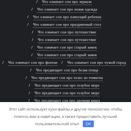
Что означает сон про зеркало
Что означает сон про новая одежда
Что означает сон про плачущий ребенок
Что означает сон про праздничный стол
Что означает сон про путешествие
Что означает сон про путешествие
Что означает сон про старый замок
Что означает сон про старый замок
Что означает сон про фонтан
Что означает сон про чужой город
Что предвещает сон про белая птица
Что предвещает сон про голос из темноты
Что предвещает сон про голубое море
Что предвещает сон про голубое море
Что предвещает сон про древняя книга
Что предвещает сон про живописная река
Этот сайт использует куки-файлы и другие технологии, чтобы
Что предвещает сон про заброшенный дом
помочь вам в навигации, а также предоставить лучший
Что предвещает сон про заброшенный дом
пользовательский опыт.
OK
Что предвещает сон про змей