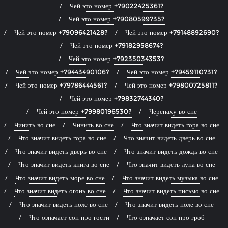
Чей это номер +79022425361?
Чей это номер +79080599735?
Чей это номер +79096421428?
Чей это номер +79148892690?
Чей это номер +79182958674?
Чей это номер +79235034353?
Чей это номер +79443490106?
Чей это номер +79459110731?
Чей это номер +79786444561?
Чей это номер +79800725811?
Чей это номер +79832744340?
Чей это номер +79980196530?
Черепаху во сне
Чинить во сне
Чинить во сне
Что значит видеть гора во сне
Что значит видеть гора во сне
Что значит видеть дверь во сне
Что значит видеть дверь во сне
Что значит видеть дождь во сне
Что значит видеть книга во сне
Что значит видеть луна во сне
Что значит видеть море во сне
Что значит видеть музыка во сне
Что значит видеть огонь во сне
Что значит видеть письмо во сне
Что значит видеть поле во сне
Что значит видеть поле во сне
Что означает сон про гости
Что означает сон про гроб