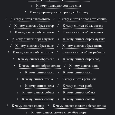
К чему приводит сон про снег
К чему приводит сон про чужой город
К чему снится автомобиль
К чему снится образ автомобиль
К чему снится образ ветер
К чему снится образ звезда
К чему снится образ ключ
К чему снится образ кошка
К чему снится образ музыка
К чему снится образ музыка
К чему снится образ поле
К чему снится образ птица
К чему снится образ птица
К чему снится образ ребенок
К чему снится образ сад
К чему снится образ сад
К чему снится образ солнце
К чему снится окно
К чему снится окно
К чему снится окно
К чему снится птица
К чему снится ребенок
К чему снится река
К чему снится рыба
К чему снится собака
К чему снится собака
К чему снится солнце
К чему снится солнце
К чему снится солнце
К чему снится сюжет с белая птица
К чему снится сюжет с голубое море