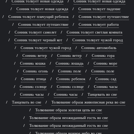
Сонник толкует новая одежда
Сонник толкует новая одежда
Сонник толкует новая одежда
Сонник толкует падение
Сонник толкует плачущий ребенок
Сонник толкует путешествие
Сонник толкует путешествие
Сонник толкует работа
Сонник толкует самолет
Сонник толкует светлая комната
Сонник толкует черный кот
Сонник толкует чужой город
Сонник толкует чужой город
Сонник: автомобиль
Сонник: ветер
Сонник: ветер
Сонник: гора
Сонник: кошка
Сонник: лошадь
Сонник: море
Сонник: огонь
Сонник: поле
Сонник: поле
Сонник: птица
Сонник: ребенок
Сонник: сад
Сонник: солнце
Сонник: солнце
Сонник: часы
Сонник: часы
Сонник: часы
Танцевать во сне
Танцевать во сне
Толкование образа живописная река во сне
Толкование образа золотая цепь во сне
Толкование образа неожиданный гость во сне
Толкование образа неожиданный гость во сне
Толкование образа ночное небо во сне