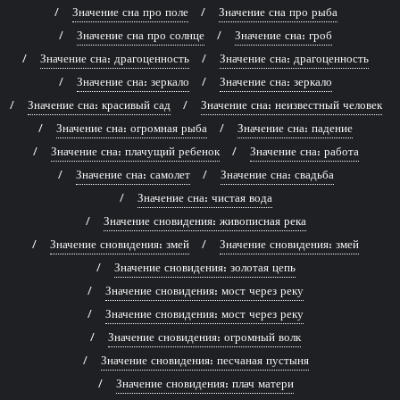
Значение сна про поле
Значение сна про рыба
Значение сна про солнце
Значение сна: гроб
Значение сна: драгоценность
Значение сна: драгоценность
Значение сна: зеркало
Значение сна: зеркало
Значение сна: красивый сад
Значение сна: неизвестный человек
Значение сна: огромная рыба
Значение сна: падение
Значение сна: плачущий ребенок
Значение сна: работа
Значение сна: самолет
Значение сна: свадьба
Значение сна: чистая вода
Значение сновидения: живописная река
Значение сновидения: змей
Значение сновидения: змей
Значение сновидения: золотая цепь
Значение сновидения: мост через реку
Значение сновидения: мост через реку
Значение сновидения: огромный волк
Значение сновидения: песчаная пустыня
Значение сновидения: плач матери