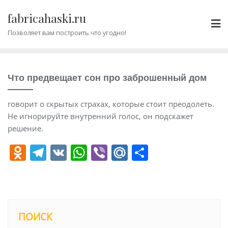
Промотать
fabricahaski.ru
к
содержимому
Позволяет вам построить что угодно!
Что предвещает сон про заброшенный дом
говорит о скрытых страхах, которые стоит преодолеть.
Не игнорируйте внутренний голос, он подскажет
решение.
O
T
V
W
Vi
M
О
d
el
K
h
b
ai
т
n
e
at
er
l.
п
o
gr
s
R
р
kl
a
A
u
а
ПОИСК