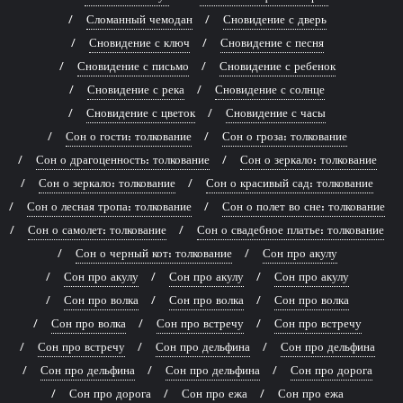
Сломанный чемодан
Сновидение с дверь
Сновидение с ключ
Сновидение с песня
Сновидение с письмо
Сновидение с ребенок
Сновидение с река
Сновидение с солнце
Сновидение с цветок
Сновидение с часы
Сон о гости: толкование
Сон о гроза: толкование
Сон о драгоценность: толкование
Сон о зеркало: толкование
Сон о зеркало: толкование
Сон о красивый сад: толкование
Сон о лесная тропа: толкование
Сон о полет во сне: толкование
Сон о самолет: толкование
Сон о свадебное платье: толкование
Сон о черный кот: толкование
Сон про акулу
Сон про акулу
Сон про акулу
Сон про акулу
Сон про волка
Сон про волка
Сон про волка
Сон про волка
Сон про встречу
Сон про встречу
Сон про встречу
Сон про дельфина
Сон про дельфина
Сон про дельфина
Сон про дельфина
Сон про дорога
Сон про дорога
Сон про ежа
Сон про ежа