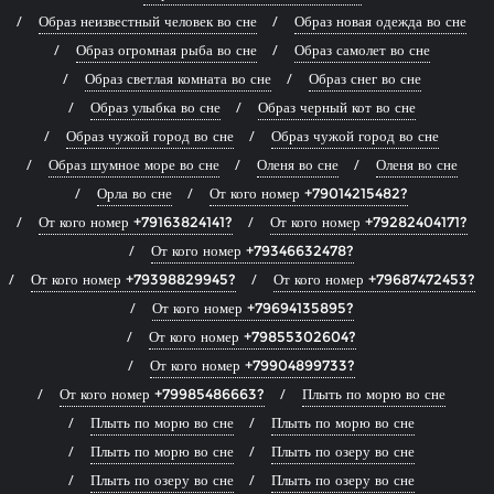
Образ неизвестный человек во сне
Образ новая одежда во сне
Образ огромная рыба во сне
Образ самолет во сне
Образ светлая комната во сне
Образ снег во сне
Образ улыбка во сне
Образ черный кот во сне
Образ чужой город во сне
Образ чужой город во сне
Образ шумное море во сне
Оленя во сне
Оленя во сне
Орла во сне
От кого номер +79014215482?
От кого номер +79163824141?
От кого номер +79282404171?
От кого номер +79346632478?
От кого номер +79398829945?
От кого номер +79687472453?
От кого номер +79694135895?
От кого номер +79855302604?
От кого номер +79904899733?
От кого номер +79985486663?
Плыть по морю во сне
Плыть по морю во сне
Плыть по морю во сне
Плыть по морю во сне
Плыть по озеру во сне
Плыть по озеру во сне
Плыть по озеру во сне