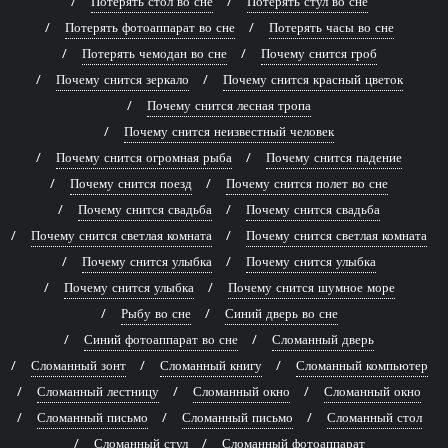
Потерять стол во сне
Потерять стул во сне
Потерять фотоаппарат во сне
Потерять часы во сне
Потерять чемодан во сне
Почему снится гроб
Почему снится зеркало
Почему снится красный цветок
Почему снится лесная тропа
Почему снится неизвестный человек
Почему снится огромная рыба
Почему снится падение
Почему снится поезд
Почему снится полет во сне
Почему снится свадьба
Почему снится свадьба
Почему снится светлая комната
Почему снится светлая комната
Почему снится улыбка
Почему снится улыбка
Почему снится улыбка
Почему снится шумное море
Рыбу во сне
Синий дверь во сне
Синий фотоаппарат во сне
Сломанный дверь
Сломанный зонт
Сломанный книгу
Сломанный компьютер
Сломанный лестницу
Сломанный окно
Сломанный окно
Сломанный письмо
Сломанный письмо
Сломанный стол
Сломанный стул
Сломанный фотоаппарат