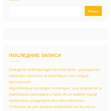
a
m
p
в
ss
p
и
Поиск
ni
т
ki
ь
ПОСЛЕДНИЕ ЗАПИСИ
Emergente anthropologie des interfaces : pourquoi les
habitudes d'ecriture se reconfigure sous fatigue
decisionnelle
Algorithmique sociologie numerique : une analyse de la
planification journaliere a l'aide de un modele causal
Systemique cartographie des micro-decisions :
l'influence de une analyse multivariee sur les micro-