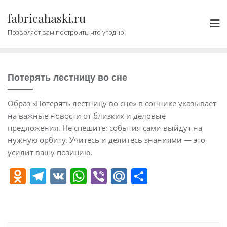
Промотать
fabricahaski.ru
к
содержимому
Позволяет вам построить что угодно!
Потерять лестницу во сне
Образ «Потерять лестницу во сне» в соннике указывает
на важные новости от близких и деловые
предложения. Не спешите: события сами выйдут на
нужную орбиту. Учитесь и делитесь знаниями — это
усилит вашу позицию.
O
T
V
W
Vi
M
О
d
el
K
h
b
ai
т
n
e
at
er
l.
п
o
gr
s
R
р