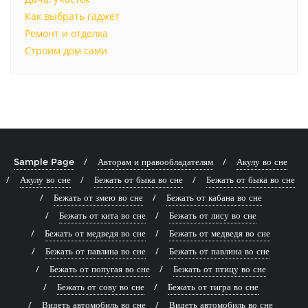
Как выбрать гаджет
Ремонт и отделка
Строим дом сами
Sample Page
Авторам и правообладателям
Акулу во сне
Акулу во сне
Бежать от быка во сне
Бежать от быка во сне
Бежать от змею во сне
Бежать от кабана во сне
Бежать от кита во сне
Бежать от лису во сне
Бежать от медведя во сне
Бежать от медведя во сне
Бежать от павлина во сне
Бежать от павлина во сне
Бежать от попугая во сне
Бежать от птицу во сне
Бежать от сову во сне
Бежать от тигра во сне
Видеть автомобиль во сне
Видеть автомобиль во сне