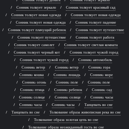
Сонник толкует зеркало
Сонник толкует красивый сад
Сонник толкует новая одежда
Сонник толкует новая одежда
Сонник толкует новая одежда
Сонник толкует падение
Сонник толкует плачущий ребенок
Сонник толкует путешествие
Сонник толкует путешествие
Сонник толкует работа
Сонник толкует самолет
Сонник толкует светлая комната
Сонник толкует черный кот
Сонник толкует чужой город
Сонник толкует чужой город
Сонник: автомобиль
Сонник: ветер
Сонник: ветер
Сонник: гора
Сонник: кошка
Сонник: лошадь
Сонник: море
Сонник: огонь
Сонник: поле
Сонник: поле
Сонник: птица
Сонник: ребенок
Сонник: сад
Сонник: солнце
Сонник: солнце
Сонник: часы
Сонник: часы
Сонник: часы
Танцевать во сне
Танцевать во сне
Толкование образа живописная река во сне
Толкование образа золотая цепь во сне
Толкование образа неожиданный гость во сне