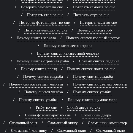
Потерять самолёт во сне
Потерять самолёт во сне
Потерять стол во сне
Потерять стул во сне
Потерять фотоаппарат во сне
Потерять часы во сне
Потерять чемодан во сне
Почему снится гроб
Почему снится зеркало
Почему снится красный цветок
Почему снится лесная тропа
Почему снится неизвестный человек
Почему снится огромная рыба
Почему снится падение
Почему снится поезд
Почему снится полет во сне
Почему снится свадьба
Почему снится свадьба
Почему снится светлая комната
Почему снится светлая комната
Почему снится улыбка
Почему снится улыбка
Почему снится улыбка
Почему снится шумное море
Рыбу во сне
Синий дверь во сне
Синий фотоаппарат во сне
Сломанный дверь
Сломанный зонт
Сломанный книгу
Сломанный компьютер
Сломанный лестницу
Сломанный окно
Сломанный окно