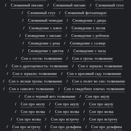
Сломанный письмо
Сломанный письмо
Сломанный стол
Сломанный стул
Сломанный фотоаппарат
Сломанный чемодан
Сновидение с дверь
Сновидение с ключ
Сновидение с песня
Сновидение с письмо
Сновидение с ребенок
Сновидение с река
Сновидение с солнце
Сновидение с цветок
Сновидение с часы
Сон о гости: толкование
Сон о гроза: толкование
Сон о драгоценность: толкование
Сон о зеркало: толкование
Сон о зеркало: толкование
Сон о красивый сад: толкование
Сон о лесная тропа: толкование
Сон о полет во сне: толкование
Сон о самолет: толкование
Сон о свадебное платье: толкование
Сон о черный кот: толкование
Сон про акулу
Сон про акулу
Сон про акулу
Сон про акулу
Сон про волка
Сон про волка
Сон про волка
Сон про волка
Сон про встречу
Сон про встречу
Сон про встречу
Сон про дельфина
Сон про дельфина