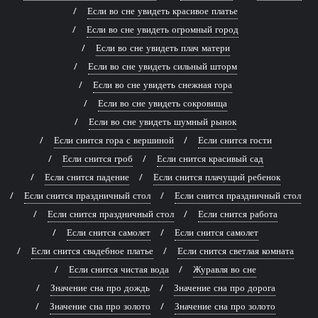
Если во сне увидеть красивое платье
Если во сне увидеть огромный город
Если во сне увидеть плач матери
Если во сне увидеть сильный шторм
Если во сне увидеть снежная гора
Если во сне увидеть сокровища
Если во сне увидеть шумный рынок
Если снится гора с вершиной
Если снится гости
Если снится гроб
Если снится красивый сад
Если снится падение
Если снится плачущий ребенок
Если снится праздничный стол
Если снится праздничный стол
Если снится праздничный стол
Если снится работа
Если снится самолет
Если снится самолет
Если снится свадебное платье
Если снится светлая комната
Если снится чистая вода
Журавля во сне
Значение сна про дождь
Значение сна про дорога
Значение сна про золото
Значение сна про золото