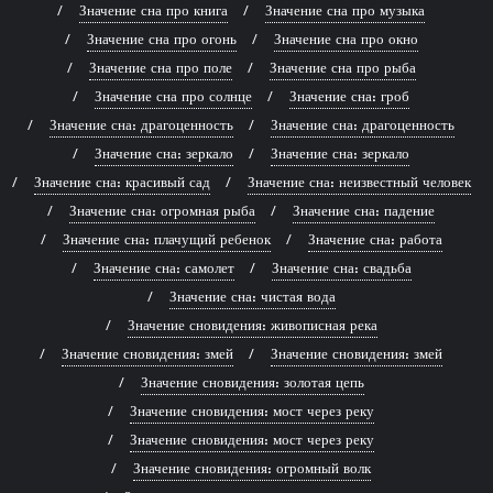
Значение сна про книга
Значение сна про музыка
Значение сна про огонь
Значение сна про окно
Значение сна про поле
Значение сна про рыба
Значение сна про солнце
Значение сна: гроб
Значение сна: драгоценность
Значение сна: драгоценность
Значение сна: зеркало
Значение сна: зеркало
Значение сна: красивый сад
Значение сна: неизвестный человек
Значение сна: огромная рыба
Значение сна: падение
Значение сна: плачущий ребенок
Значение сна: работа
Значение сна: самолет
Значение сна: свадьба
Значение сна: чистая вода
Значение сновидения: живописная река
Значение сновидения: змей
Значение сновидения: змей
Значение сновидения: золотая цепь
Значение сновидения: мост через реку
Значение сновидения: мост через реку
Значение сновидения: огромный волк