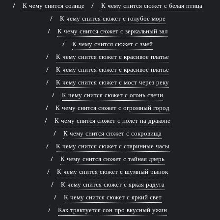
К чему снится солнце
К чему снится сюжет с белая птица
К чему снится сюжет с голубое море
К чему снится сюжет с зеркальный зал
К чему снится сюжет с змей
К чему снится сюжет с красивое платье
К чему снится сюжет с красивое платье
К чему снится сюжет с мост через реку
К чему снится сюжет с огонь свечи
К чему снится сюжет с огромный город
К чему снится сюжет с полет на драконе
К чему снится сюжет с сокровища
К чему снится сюжет с старинные часы
К чему снится сюжет с тайная дверь
К чему снится сюжет с шумный рынок
К чему снится сюжет с яркая радуга
К чему снится сюжет с яркий свет
Как трактуется сон про вкусный ужин