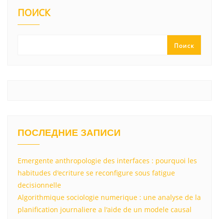
kl
a
A
u
а
ПОИСК
a
m
p
в
ss
p
и
Поиск
ni
т
ki
ь
ПОСЛЕДНИЕ ЗАПИСИ
Emergente anthropologie des interfaces : pourquoi les
habitudes d'ecriture se reconfigure sous fatigue
decisionnelle
Algorithmique sociologie numerique : une analyse de la
planification journaliere a l'aide de un modele causal