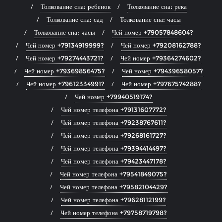
Толкование сна: ребенок
Толкование сна: река
Толкование сна: сад
Толкование сна: часы
Толкование сна: часы
Чей номер +79057848604?
Чей номер +79134919999?
Чей номер +79208162788?
Чей номер +79274443721?
Чей номер +79364274602?
Чей номер +79369856475?
Чей номер +79439658057?
Чей номер +79612334991?
Чей номер +79767574288?
Чей номер +79940519174?
Чей номер телефона +79131607772?
Чей номер телефона +79238767611?
Чей номер телефона +79268161727?
Чей номер телефона +79394414497?
Чей номер телефона +79423447178?
Чей номер телефона +79541849075?
Чей номер телефона +79582104429?
Чей номер телефона +79628112199?
Чей номер телефона +79758719798?