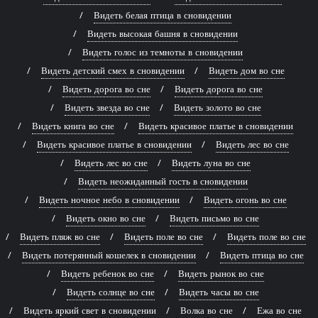
Видеть белая птица в сновидении
Видеть высокая башня в сновидении
Видеть голос из темноты в сновидении
Видеть детский смех в сновидении
Видеть дом во сне
Видеть дорога во сне
Видеть дорога во сне
Видеть звезда во сне
Видеть золото во сне
Видеть книга во сне
Видеть красивое платье в сновидении
Видеть красивое платье в сновидении
Видеть лес во сне
Видеть лес во сне
Видеть луна во сне
Видеть неожиданный гость в сновидении
Видеть ночное небо в сновидении
Видеть огонь во сне
Видеть окно во сне
Видеть письмо во сне
Видеть пляж во сне
Видеть поле во сне
Видеть поле во сне
Видеть потерянный кошелек в сновидении
Видеть птица во сне
Видеть ребенок во сне
Видеть рынок во сне
Видеть солнце во сне
Видеть часы во сне
Видеть яркий свет в сновидении
Волка во сне
Ежа во сне