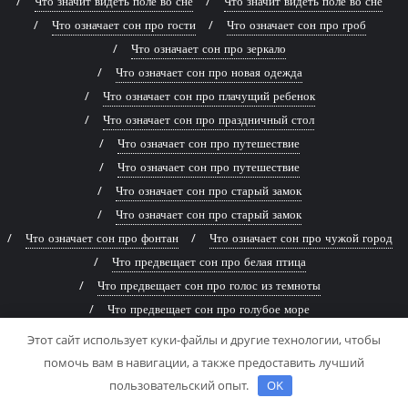
Что значит видеть поле во сне
Что значит видеть поле во сне
Что означает сон про гости
Что означает сон про гроб
Что означает сон про зеркало
Что означает сон про новая одежда
Что означает сон про плачущий ребенок
Что означает сон про праздничный стол
Что означает сон про путешествие
Что означает сон про путешествие
Что означает сон про старый замок
Что означает сон про старый замок
Что означает сон про фонтан
Что означает сон про чужой город
Что предвещает сон про белая птица
Что предвещает сон про голос из темноты
Что предвещает сон про голубое море
Что предвещает сон про голубое море
Этот сайт использует куки-файлы и другие технологии, чтобы
Что предвещает сон про древняя книга
помочь вам в навигации, а также предоставить лучший
Что предвещает сон про живописная река
пользовательский опыт.
OK
Что предвещает сон про заброшенный дом