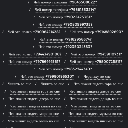
Чей номер телефона +79845508022?
Чей номер телефона +79861333214?
Чей это номер +79022425361?
Чей это номер +79080599735?
Чей это номер +79096421428?
Чей это номер +79148892690?
Чей это номер +79182958674?
Чей это номер +79235034353?
Чей это номер +79443490106?
Чей это номер +79459110731?
Чей это номер +79786444561?
Чей это номер +79800725811?
Чей это номер +79832744340?
Чей это номер +79980196530?
Черепаху во сне
Чинить во сне
Чинить во сне
Что значит видеть гора во сне
Что значит видеть гора во сне
Что значит видеть дверь во сне
Что значит видеть дверь во сне
Что значит видеть дождь во сне
Что значит видеть книга во сне
Что значит видеть луна во сне
Что значит видеть море во сне
Что значит видеть музыка во сне
Что значит видеть огонь во сне
Что значит видеть письмо во сне