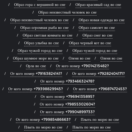
Образ гора с вершиной во сне
Образ красивый сад во сне
Образ неизвестный человек во сне
Образ неизвестный человек во сне
Образ новая одежда во сне
Образ огромная рыба во сне
Образ самолет во сне
Образ светлая комната во сне
Образ снег во сне
Образ улыбка во сне
Образ черный кот во сне
Образ чужой город во сне
Образ чужой город во сне
Образ шумное море во сне
Оленя во сне
Оленя во сне
Орла во сне
От кого номер +79014215482?
От кого номер +79163824141?
От кого номер +79282404171?
От кого номер +79346632478?
От кого номер +79398829945?
От кого номер +79687472453?
От кого номер +79694135895?
От кого номер +79855302604?
От кого номер +79904899733?
От кого номер +79985486663?
Плыть по морю во сне
Плыть по морю во сне
Плыть по морю во сне