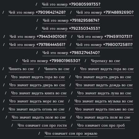
Чей это номер +79080599735?
Чей это номер +79096421428?
Чей это номер +79148892690?
Чей это номер +79182958674?
Чей это номер +79235034353?
Чей это номер +79443490106?
Чей это номер +79459110731?
Чей это номер +79786444561?
Чей это номер +79800725811?
Чей это номер +79832744340?
Чей это номер +79980196530?
Черепаху во сне
Чинить во сне
Чинить во сне
Что значит видеть гора во сне
Что значит видеть гора во сне
Что значит видеть дверь во сне
Что значит видеть дверь во сне
Что значит видеть дождь во сне
Что значит видеть книга во сне
Что значит видеть луна во сне
Что значит видеть море во сне
Что значит видеть музыка во сне
Что значит видеть огонь во сне
Что значит видеть письмо во сне
Что значит видеть поле во сне
Что значит видеть поле во сне
Что означает сон про гости
Что означает сон про гроб
Что означает сон про зеркало