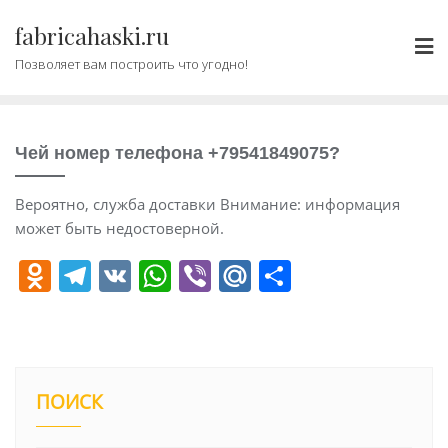
Промотать
fabricahaski.ru
к
содержимому
Позволяет вам построить что угодно!
Чей номер телефона +79541849075?
Вероятно, служба доставки Внимание: информация
может быть недостоверной.
O
T
V
W
Vi
M
О
d
el
K
h
b
ai
т
n
e
at
er
l.
п
o
gr
s
R
р
kl
a
A
u
а
ПОИСК
a
m
p
в