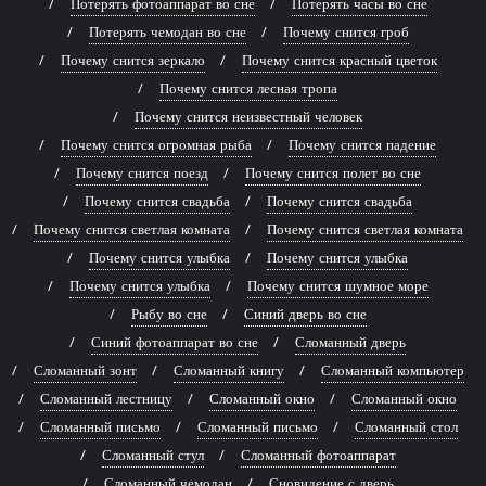
Потерять фотоаппарат во сне
Потерять часы во сне
Потерять чемодан во сне
Почему снится гроб
Почему снится зеркало
Почему снится красный цветок
Почему снится лесная тропа
Почему снится неизвестный человек
Почему снится огромная рыба
Почему снится падение
Почему снится поезд
Почему снится полет во сне
Почему снится свадьба
Почему снится свадьба
Почему снится светлая комната
Почему снится светлая комната
Почему снится улыбка
Почему снится улыбка
Почему снится улыбка
Почему снится шумное море
Рыбу во сне
Синий дверь во сне
Синий фотоаппарат во сне
Сломанный дверь
Сломанный зонт
Сломанный книгу
Сломанный компьютер
Сломанный лестницу
Сломанный окно
Сломанный окно
Сломанный письмо
Сломанный письмо
Сломанный стол
Сломанный стул
Сломанный фотоаппарат
Сломанный чемодан
Сновидение с дверь