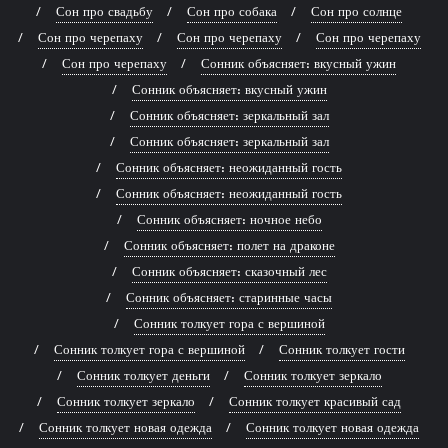
Сон про свадьбу
Сон про собака
Сон про солнце
Сон про черепаху
Сон про черепаху
Сон про черепаху
Сон про черепаху
Сонник объясняет: вкусный ужин
Сонник объясняет: вкусный ужин
Сонник объясняет: зеркальный зал
Сонник объясняет: зеркальный зал
Сонник объясняет: неожиданный гость
Сонник объясняет: неожиданный гость
Сонник объясняет: ночное небо
Сонник объясняет: полет на драконе
Сонник объясняет: сказочный лес
Сонник объясняет: старинные часы
Сонник толкует гора с вершиной
Сонник толкует гора с вершиной
Сонник толкует гости
Сонник толкует деньги
Сонник толкует зеркало
Сонник толкует зеркало
Сонник толкует красивый сад
Сонник толкует новая одежда
Сонник толкует новая одежда