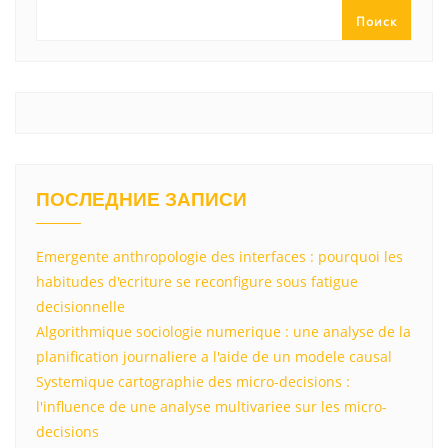
ss
p
и
Поиск
ni
т
ki
ь
ПОСЛЕДНИЕ ЗАПИСИ
Emergente anthropologie des interfaces : pourquoi les
habitudes d'ecriture se reconfigure sous fatigue
decisionnelle
Algorithmique sociologie numerique : une analyse de la
planification journaliere a l'aide de un modele causal
Systemique cartographie des micro-decisions :
l'influence de une analyse multivariee sur les micro-
decisions