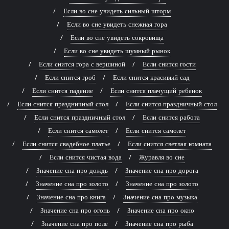
Если во сне увидеть сильный шторм
Если во сне увидеть снежная гора
Если во сне увидеть сокровища
Если во сне увидеть шумный рынок
Если снится гора с вершиной
Если снится гости
Если снится гроб
Если снится красивый сад
Если снится падение
Если снится плачущий ребенок
Если снится праздничный стол
Если снится праздничный стол
Если снится праздничный стол
Если снится работа
Если снится самолет
Если снится самолет
Если снится свадебное платье
Если снится светлая комната
Если снится чистая вода
Журавля во сне
Значение сна про дождь
Значение сна про дорога
Значение сна про золото
Значение сна про золото
Значение сна про книга
Значение сна про музыка
Значение сна про огонь
Значение сна про окно
Значение сна про поле
Значение сна про рыба