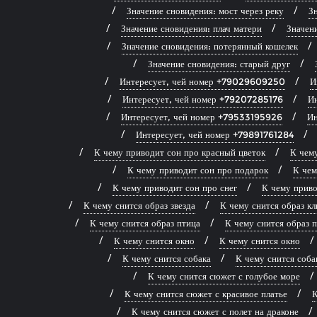
Значение сновидения: мост через реку
Зн
Значение сновидения: плач матери
Значен
Значение сновидения: потерянный кошелек
Значение сновидения: старый друг
Интересует, чей номер +79029609250
И
Интересует, чей номер +79207285176
И
Интересует, чей номер +79533195926
Ин
Интересует, чей номер +79891761284
К чему приводит сон про красный цветок
К чему
К чему приводит сон про подарок
К чем
К чему приводит сон про снег
К чему приво
К чему снится образ звезда
К чему снится образ к
К чему снится образ птица
К чему снится образ 
К чему снится окно
К чему снится окно
К чему снится собака
К чему снится соба
К чему снится сюжет с голубое море
К чему снится сюжет с красивое платье
К
К чему снится сюжет с полет на драконе