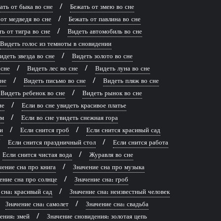
ать от быка во сне
Бежать от змею во сне
от медведя во сне
Бежать от павлина во сне
ь от тигра во сне
Видеть автомобиль во сне
Видеть голос из темноты в сновидении
идеть звезда во сне
Видеть золото во сне
 сне
Видеть лес во сне
Видеть луна во сне
сне
Видеть письмо во сне
Видеть пляж во сне
Видеть ребенок во сне
Видеть рынок во сне
не
Если во сне увидеть красивое платье
рм
Если во сне увидеть снежная гора
и
Если снится гроб
Если снится красивый сад
Если снится праздничный стол
Если снится работа
Если снится чистая вода
Журавля во сне
чение сна про книга
Значение сна про музыка
ение сна про солнце
Значение сна: гроб
 сна: красивый сад
Значение сна: неизвестный человек
Значение сна: самолет
Значение сна: свадьба
ения: змей
Значение сновидения: золотая цепь