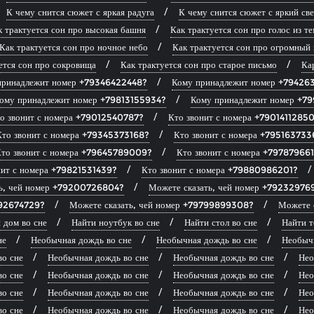
К чему снится сюжет с яркая радуга
К чему снится сюжет с яркий све
к трактуется сон про высокая башня
Как трактуется сон про голос из т
Как трактуется сон про ночное небо
Как трактуется сон про огромный 
ется сон про сокровища
Как трактуется сон про старое письмо
Ка
принадлежит номер +79346422448?
Кому принадлежит номер +79426
ому принадлежит номер +79813155934?
Кому принадлежит номер +7
о звонит с номера +79012540787?
Кто звонит с номера +7901411285
Кто звонит с номера +79345373168?
Кто звонит с номера +795163733
то звонит с номера +79645789009?
Кто звонит с номера +79787966
нит с номера +79821531439?
Кто звонит с номера +79880986201?
ть, чей номер +79200726804?
Можете сказать, чей номер +79232976
292674729?
Можете сказать, чей номер +79799899308?
Можете 
 дом во сне
Найти ноутбук во сне
Найти стол во сне
Найти т
не
Необычная дождь во сне
Необычная дождь во сне
Необычн
во сне
Необычная дождь во сне
Необычная дождь во сне
Нео
во сне
Необычная дождь во сне
Необычная дождь во сне
Нео
во сне
Необычная дождь во сне
Необычная дождь во сне
Нео
во сне
Необычная дождь во сне
Необычная дождь во сне
Нео