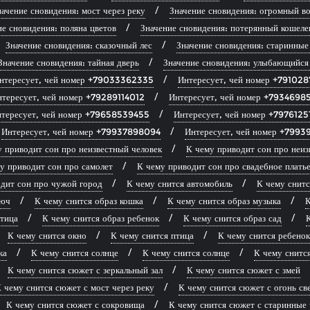
ачение сновидения: мост через реку
Значение сновидения: огромный во
ие сновидения: поляна цветов
Значение сновидения: потерянный кошеле
Значение сновидения: сказочный лес
Значение сновидения: старинные
Значение сновидения: тайная дверь
Значение сновидения: улыбающийся
нтересует, чей номер +79033362335
Интересует, чей номер +79102
нтересует, чей номер +79289114012
Интересует, чей номер +7934698
тересует, чей номер +79658539455
Интересует, чей номер +7976125
Интересует, чей номер +79937898094
Интересует, чей номер +799
 приводит сон про неизвестный человек
К чему приводит сон про неиз
у приводит сон про самолет
К чему приводит сон про свадебное плать
дит сон про чужой город
К чему снится автомобиль
К чему снитс
люч
К чему снится образ кошка
К чему снится образ музыка
К
птица
К чему снится образ ребенок
К чему снится образ сад
К
К чему снится окно
К чему снится птица
К чему снится ребенок
ка
К чему снится солнце
К чему снится солнце
К чему снитс
К чему снится сюжет с зеркальный зал
К чему снится сюжет с змей
 чему снится сюжет с мост через реку
К чему снится сюжет с огонь св
К чему снится сюжет с сокровища
К чему снится сюжет с старинные