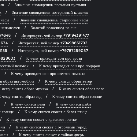
лк
Значение сновидения: песчаная пустыня
к
Значение сновидения: потерянный кошелек
 часы
Значение сновидения: старинные часы
 незнакомец
Золотой велосипед во сне
874346
Интересует, чей номер +79194391477
5634
Интересует, чей номер +79498661792
1155
Интересует, чей номер +79787259057
39828603
К чему приводит сон про гроза
вестный человек
К чему приводит сон про подарок
е
К чему приводит сон про светлая комната
я образ автомобиль
К чему снится образ ветер
 чему снится образ музыка
К чему снится образ поле
 чему снится образ сад
К чему снится образ солнце
К чему снится река
К чему снится рыба
я солнце
К чему снится сюжет с белая птица
К чему снится сюжет с красивое платье
ечи
К чему снится сюжет с огромный город
 часы
К чему снится сюжет с тайная дверь