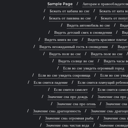
Sample Page
Авторам и правообладател
Бежать от кабана во сне
Бежать от кита в
Бежать от павлина во сне
Бежать от попуг
Видеть автомобиль во сне
Виде
Видеть детский смех в сновидении
Вид
Видеть книга во сне
Видеть красивое платье
Видеть неожиданный гость в сновидении
Видет
Видеть поле во сне
Видеть поле во сне
Видеть солнце во сне
Видеть часы в
Если во сне увидеть огромный город
Если во сне увидеть сокровища
Если во сне ув
Если снится падение
Если снится плачущий ребено
Если снится самолет
Если снится самол
Значение сна про дождь
Значение сна про 
Значение сна про огонь
Значение сна
Значение сна: драгоценность
Значение сна: драгоце
Значение сна: огромная рыба
Значение сна: 
Значение сна: чистая вода
Значение сновиде