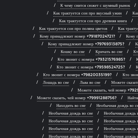
К чему снится сюжет с шумный рынок
Как трактуется сон про вкусный ужин
Ка
Как трактуется сон про древняя книга
Как трактуется сон про поляна цветов
Как тракту
Кому принадлежит номер +79187024721?
Кому 
Кому принадлежит номер +79769313875?
К
Кошку во сне
Кричать во сне
Кт
Кто звонит с номера +79321576985?
Кто звонит с номера +79598524725?
К
Кто звонит с номера +79820035199?
Кто зво
Лошадь во сне
Льва во сне
Можете сказа
Можете сказать, чей номер +79
Можете сказать, чей номер +79991288756?
Найти
Находить во сне
Необычная дождь во с
Необычная дождь во сне
Необычная дождь 
Необычная дождь во сне
Необычная дождь 
Необычная дождь во сне
Необычная дождь 
Необычная дождь во сне
Необычная дождь 