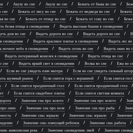
ям
Акулу во сне
Акулу во сне
Бежать от быка во сне
Беж
о сне
Бежать от лису во сне
Бежать от медведя во сне
Бежать 
ая во сне
Бежать от птицу во сне
Бежать от сову во сне
Бежат
ть белая птица в сновидении
Видеть высокая башня в сновидении
еть дом во сне
Видеть дорога во сне
Видеть дорога во сне
В
 в сновидении
Видеть красивое платье в сновидении
Видеть лес во
ь ночное небо в сновидении
Видеть огонь во сне
Видеть окно во 
Видеть потерянный кошелек в сновидении
Видеть птица во сне
о сне
Видеть яркий свет в сновидении
Волка во сне
Ежа во с
Если во сне увидеть плач матери
Если во сне увидеть сильный што
идеть шумный рынок
Если снится гора с вершиной
Если снится гост
к
Если снится праздничный стол
Если снится праздничный стол
ет
Если снится свадебное платье
Если снится светлая комната
дорога
Значение сна про золото
Значение сна про золото
Зна
 про окно
Значение сна про поле
Значение сна про рыба
Знач
нность
Значение сна: зеркало
Значение сна: зеркало
Значение
падение
Значение сна: плачущий ребенок
Значение сна: работа
ния: живописная река
Значение сновидения: змей
Значение сновид