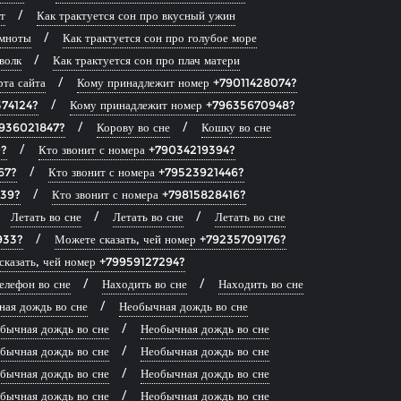
т
Как трактуется сон про вкусный ужин
емноты
Как трактуется сон про голубое море
волк
Как трактуется сон про плач матери
рта сайта
Кому принадлежит номер +79011428074?
374124?
Кому принадлежит номер +79635670948?
9936021847?
Корову во сне
Кошку во сне
0?
Кто звонит с номера +79034219394?
67?
Кто звонит с номера +79523921446?
139?
Кто звонит с номера +79815828416?
Летать во сне
Летать во сне
Летать во сне
933?
Можете сказать, чей номер +79235709176?
сказать, чей номер +79959127294?
елефон во сне
Находить во сне
Находить во сне
ая дождь во сне
Необычная дождь во сне
бычная дождь во сне
Необычная дождь во сне
бычная дождь во сне
Необычная дождь во сне
бычная дождь во сне
Необычная дождь во сне
бычная дождь во сне
Необычная дождь во сне