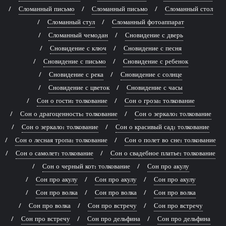
Сломанный письмо
Сломанный письмо
Сломанный стол
Сломанный стул
Сломанный фотоаппарат
Сломанный чемодан
Сновидение с дверь
Сновидение с ключ
Сновидение с песня
Сновидение с письмо
Сновидение с ребенок
Сновидение с река
Сновидение с солнце
Сновидение с цветок
Сновидение с часы
Сон о гости: толкование
Сон о гроза: толкование
Сон о драгоценность: толкование
Сон о зеркало: толкование
Сон о зеркало: толкование
Сон о красивый сад: толкование
Сон о лесная тропа: толкование
Сон о полет во сне: толкование
Сон о самолет: толкование
Сон о свадебное платье: толкование
Сон о черный кот: толкование
Сон про акулу
Сон про акулу
Сон про акулу
Сон про акулу
Сон про волка
Сон про волка
Сон про волка
Сон про волка
Сон про встречу
Сон про встречу
Сон про встречу
Сон про дельфина
Сон про дельфина