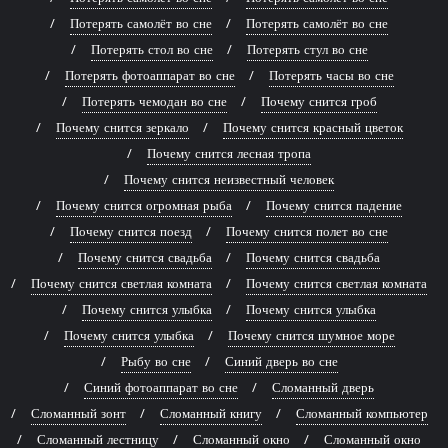
Потерять самолёт во сне
Потерять самолёт во сне
Потерять стол во сне
Потерять стул во сне
Потерять фотоаппарат во сне
Потерять часы во сне
Потерять чемодан во сне
Почему снится гроб
Почему снится зеркало
Почему снится красный цветок
Почему снится лесная тропа
Почему снится неизвестный человек
Почему снится огромная рыба
Почему снится падение
Почему снится поезд
Почему снится полет во сне
Почему снится свадьба
Почему снится свадьба
Почему снится светлая комната
Почему снится светлая комната
Почему снится улыбка
Почему снится улыбка
Почему снится улыбка
Почему снится шумное море
Рыбу во сне
Синий дверь во сне
Синий фотоаппарат во сне
Сломанный дверь
Сломанный зонт
Сломанный книгу
Сломанный компьютер
Сломанный лестницу
Сломанный окно
Сломанный окно