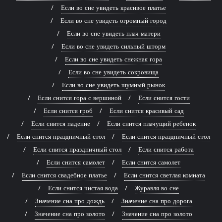
Если во сне увидеть красивое платье
Если во сне увидеть огромный город
Если во сне увидеть плач матери
Если во сне увидеть сильный шторм
Если во сне увидеть снежная гора
Если во сне увидеть сокровища
Если во сне увидеть шумный рынок
Если снится гора с вершиной
Если снится гости
Если снится гроб
Если снится красивый сад
Если снится падение
Если снится плачущий ребенок
Если снится праздничный стол
Если снится праздничный стол
Если снится праздничный стол
Если снится работа
Если снится самолет
Если снится самолет
Если снится свадебное платье
Если снится светлая комната
Если снится чистая вода
Журавля во сне
Значение сна про дождь
Значение сна про дорога
Значение сна про золото
Значение сна про золото