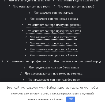
Что значит видеть поле во сне
Что значит видеть поле во сне
Что означает сон про гости
Что означает сон про гроб
Что означает сон про зеркало
Что означает сон про новая одежда
Что означает сон про плачущий ребенок
Что означает сон про праздничный стол
Что означает сон про путешествие
Что означает сон про путешествие
Что означает сон про старый замок
Что означает сон про старый замок
Что означает сон про фонтан
Что означает сон про чужой город
Что предвещает сон про белая птица
Что предвещает сон про голос из темноты
Что предвещает сон про голубое море
Что предвещает сон про голубое море
Этот сайт использует куки-файлы и другие технологии, чтобы
Что предвещает сон про древняя книга
помочь вам в навигации, а также предоставить лучший
Что предвещает сон про живописная река
пользовательский опыт.
OK
Что предвещает сон про заброшенный дом