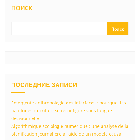
kl
a
A
u
а
ПОИСК
a
m
p
в
ss
p
и
Поиск
ni
т
ki
ь
ПОСЛЕДНИЕ ЗАПИСИ
Emergente anthropologie des interfaces : pourquoi les
habitudes d'ecriture se reconfigure sous fatigue
decisionnelle
Algorithmique sociologie numerique : une analyse de la
planification journaliere a l'aide de un modele causal