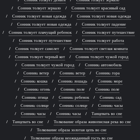
Сонник толкует зеркало
Сонник толкует красивый сад
Сонник толкует новая одежда
Сонник толкует новая одежда
Сонник толкует новая одежда
Сонник толкует падение
Сонник толкует плачущий ребенок
Сонник толкует путешествие
Сонник толкует путешествие
Сонник толкует работа
Сонник толкует самолет
Сонник толкует светлая комната
Сонник толкует черный кот
Сонник толкует чужой город
Сонник толкует чужой город
Сонник: автомобиль
Сонник: ветер
Сонник: ветер
Сонник: гора
Сонник: кошка
Сонник: лошадь
Сонник: море
Сонник: огонь
Сонник: поле
Сонник: поле
Сонник: птица
Сонник: ребенок
Сонник: сад
Сонник: солнце
Сонник: солнце
Сонник: часы
Сонник: часы
Сонник: часы
Танцевать во сне
Танцевать во сне
Толкование образа живописная река во сне
Толкование образа золотая цепь во сне
Толкование образа неожиданный гость во сне