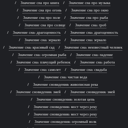
Значение сна про книга
Значение сна про музыка
Значение сна про огонь
Значение сна про окно
Значение сна про поле
Значение сна про рыба
Значение сна про солнце
Значение сна: гроб
Значение сна: драгоценность
Значение сна: драгоценность
Значение сна: зеркало
Значение сна: зеркало
Значение сна: красивый сад
Значение сна: неизвестный человек
Значение сна: огромная рыба
Значение сна: падение
Значение сна: плачущий ребенок
Значение сна: работа
Значение сна: самолет
Значение сна: свадьба
Значение сна: чистая вода
Значение сновидения: живописная река
Значение сновидения: змей
Значение сновидения: змей
Значение сновидения: золотая цепь
Значение сновидения: мост через реку
Значение сновидения: мост через реку
Значение сновидения: огромный волк