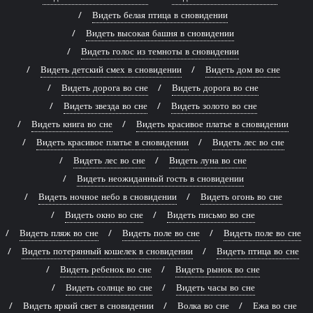
Видеть белая птица в сновидении
Видеть высокая башня в сновидении
Видеть голос из темноты в сновидении
Видеть детский смех в сновидении
Видеть дом во сне
Видеть дорога во сне
Видеть дорога во сне
Видеть звезда во сне
Видеть золото во сне
Видеть книга во сне
Видеть красивое платье в сновидении
Видеть красивое платье в сновидении
Видеть лес во сне
Видеть лес во сне
Видеть луна во сне
Видеть неожиданный гость в сновидении
Видеть ночное небо в сновидении
Видеть огонь во сне
Видеть окно во сне
Видеть письмо во сне
Видеть пляж во сне
Видеть поле во сне
Видеть поле во сне
Видеть потерянный кошелек в сновидении
Видеть птица во сне
Видеть ребенок во сне
Видеть рынок во сне
Видеть солнце во сне
Видеть часы во сне
Видеть яркий свет в сновидении
Волка во сне
Ежа во сне