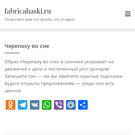
Промотать
fabricahaski.ru
к
содержимому
Позволяет вам построить что угодно!
Черепаху во сне
Образ «Черепаху во сне» в соннике указывает на
движение к цели и постепенный рост доходов.
Запишите сон — так вы заметите скрытые подсказки.
Будьте открыты предложениям — среди них есть
ценное.
O
T
V
W
Vi
M
О
d
el
K
h
b
ai
т
n
e
at
er
l.
п
o
gr
s
R
р