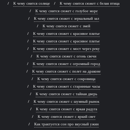
К чему снится солнце
К чему снится сюжет с белая птица
К чему снится сюжет с голубое море
К чему снится сюжет с зеркальный зал
К чему снится сюжет с змей
К чему снится сюжет с красивое платье
К чему снится сюжет с красивое платье
К чему снится сюжет с мост через реку
К чему снится сюжет с огонь свечи
К чему снится сюжет с огромный город
К чему снится сюжет с полет на драконе
К чему снится сюжет с сокровища
К чему снится сюжет с старинные часы
К чему снится сюжет с тайная дверь
К чему снится сюжет с шумный рынок
К чему снится сюжет с яркая радуга
К чему снится сюжет с яркий свет
Как трактуется сон про вкусный ужин