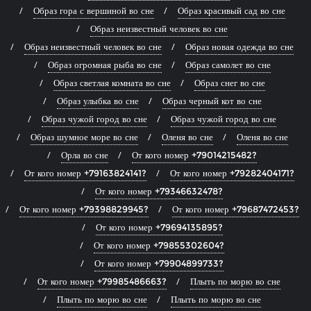
Образ гора с вершиной во сне
Образ красивый сад во сне
Образ неизвестный человек во сне
Образ неизвестный человек во сне
Образ новая одежда во сне
Образ огромная рыба во сне
Образ самолет во сне
Образ светлая комната во сне
Образ снег во сне
Образ улыбка во сне
Образ черный кот во сне
Образ чужой город во сне
Образ чужой город во сне
Образ шумное море во сне
Оленя во сне
Оленя во сне
Орла во сне
От кого номер +79014215482?
От кого номер +79163824141?
От кого номер +79282404171?
От кого номер +79346632478?
От кого номер +79398829945?
От кого номер +79687472453?
От кого номер +79694135895?
От кого номер +79855302604?
От кого номер +79904899733?
От кого номер +79985486663?
Плыть по морю во сне
Плыть по морю во сне
Плыть по морю во сне