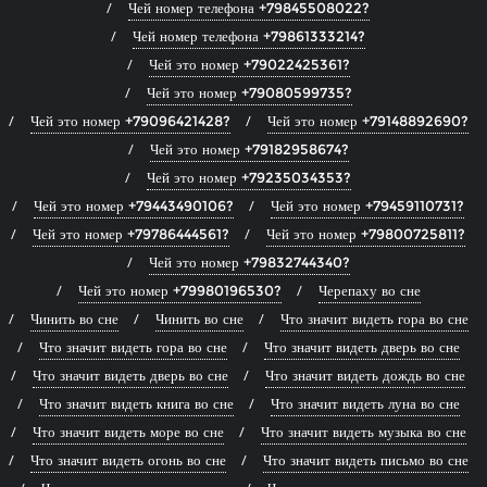
Чей номер телефона +79845508022?
Чей номер телефона +79861333214?
Чей это номер +79022425361?
Чей это номер +79080599735?
Чей это номер +79096421428?
Чей это номер +79148892690?
Чей это номер +79182958674?
Чей это номер +79235034353?
Чей это номер +79443490106?
Чей это номер +79459110731?
Чей это номер +79786444561?
Чей это номер +79800725811?
Чей это номер +79832744340?
Чей это номер +79980196530?
Черепаху во сне
Чинить во сне
Чинить во сне
Что значит видеть гора во сне
Что значит видеть гора во сне
Что значит видеть дверь во сне
Что значит видеть дверь во сне
Что значит видеть дождь во сне
Что значит видеть книга во сне
Что значит видеть луна во сне
Что значит видеть море во сне
Что значит видеть музыка во сне
Что значит видеть огонь во сне
Что значит видеть письмо во сне