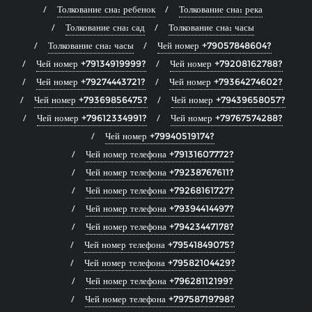
Толкование сна: ребенок
Толкование сна: река
Толкование сна: сад
Толкование сна: часы
Толкование сна: часы
Чей номер +79057848604?
Чей номер +79134919999?
Чей номер +79208162788?
Чей номер +79274443721?
Чей номер +79364274602?
Чей номер +79369856475?
Чей номер +79439658057?
Чей номер +79612334991?
Чей номер +79767574288?
Чей номер +79940519174?
Чей номер телефона +79131607772?
Чей номер телефона +79238767611?
Чей номер телефона +79268161727?
Чей номер телефона +79394414497?
Чей номер телефона +79423447178?
Чей номер телефона +79541849075?
Чей номер телефона +79582104429?
Чей номер телефона +79628112199?
Чей номер телефона +79758719798?