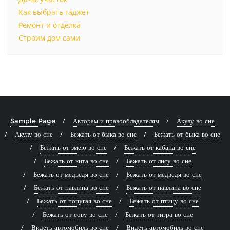
Как выбрать гаджет
Ремонт и отделка
Строим дом сами
Sample Page
Авторам и правообладателям
Акулу во сне
Акулу во сне
Бежать от быка во сне
Бежать от быка во сне
Бежать от змею во сне
Бежать от кабана во сне
Бежать от кита во сне
Бежать от лису во сне
Бежать от медведя во сне
Бежать от медведя во сне
Бежать от павлина во сне
Бежать от павлина во сне
Бежать от попугая во сне
Бежать от птицу во сне
Бежать от сову во сне
Бежать от тигра во сне
Видеть автомобиль во сне
Видеть автомобиль во сне