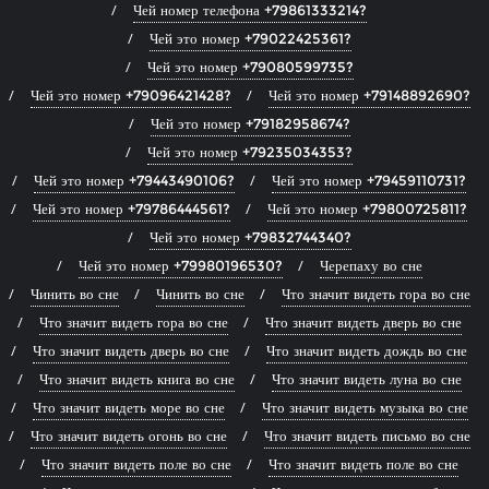
Чей номер телефона +79861333214?
Чей это номер +79022425361?
Чей это номер +79080599735?
Чей это номер +79096421428?
Чей это номер +79148892690?
Чей это номер +79182958674?
Чей это номер +79235034353?
Чей это номер +79443490106?
Чей это номер +79459110731?
Чей это номер +79786444561?
Чей это номер +79800725811?
Чей это номер +79832744340?
Чей это номер +79980196530?
Черепаху во сне
Чинить во сне
Чинить во сне
Что значит видеть гора во сне
Что значит видеть гора во сне
Что значит видеть дверь во сне
Что значит видеть дверь во сне
Что значит видеть дождь во сне
Что значит видеть книга во сне
Что значит видеть луна во сне
Что значит видеть море во сне
Что значит видеть музыка во сне
Что значит видеть огонь во сне
Что значит видеть письмо во сне
Что значит видеть поле во сне
Что значит видеть поле во сне