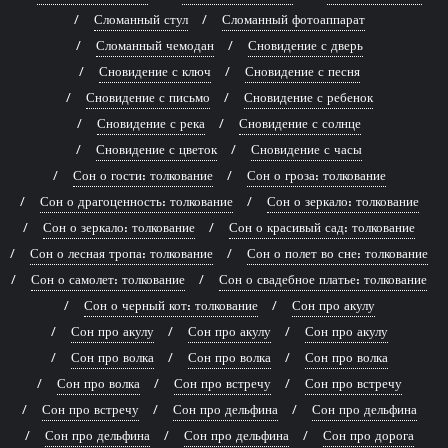
Сломанный стул
Сломанный фотоаппарат
Сломанный чемодан
Сновидение с дверь
Сновидение с ключ
Сновидение с песня
Сновидение с письмо
Сновидение с ребенок
Сновидение с река
Сновидение с солнце
Сновидение с цветок
Сновидение с часы
Сон о гости: толкование
Сон о гроза: толкование
Сон о драгоценность: толкование
Сон о зеркало: толкование
Сон о зеркало: толкование
Сон о красивый сад: толкование
Сон о лесная тропа: толкование
Сон о полет во сне: толкование
Сон о самолет: толкование
Сон о свадебное платье: толкование
Сон о черный кот: толкование
Сон про акулу
Сон про акулу
Сон про акулу
Сон про акулу
Сон про волка
Сон про волка
Сон про волка
Сон про волка
Сон про встречу
Сон про встречу
Сон про встречу
Сон про дельфина
Сон про дельфина
Сон про дельфина
Сон про дельфина
Сон про дорога