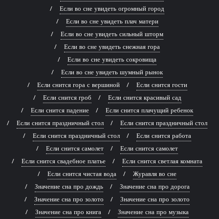
Если во сне увидеть огромный город
Если во сне увидеть плач матери
Если во сне увидеть сильный шторм
Если во сне увидеть снежная гора
Если во сне увидеть сокровища
Если во сне увидеть шумный рынок
Если снится гора с вершиной
Если снится гости
Если снится гроб
Если снится красивый сад
Если снится падение
Если снится плачущий ребенок
Если снится праздничный стол
Если снится праздничный стол
Если снится праздничный стол
Если снится работа
Если снится самолет
Если снится самолет
Если снится свадебное платье
Если снится светлая комната
Если снится чистая вода
Журавля во сне
Значение сна про дождь
Значение сна про дорога
Значение сна про золото
Значение сна про золото
Значение сна про книга
Значение сна про музыка