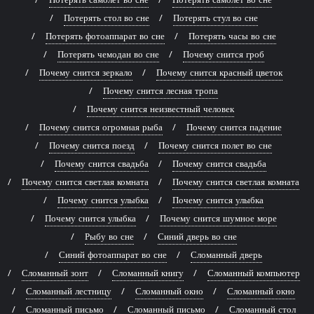
Потерять стол во сне
Потерять стул во сне
Потерять фотоаппарат во сне
Потерять часы во сне
Потерять чемодан во сне
Почему снится гроб
Почему снится зеркало
Почему снится красный цветок
Почему снится лесная тропа
Почему снится неизвестный человек
Почему снится огромная рыба
Почему снится падение
Почему снится поезд
Почему снится полет во сне
Почему снится свадьба
Почему снится свадьба
Почему снится светлая комната
Почему снится светлая комната
Почему снится улыбка
Почему снится улыбка
Почему снится улыбка
Почему снится шумное море
Рыбу во сне
Синий дверь во сне
Синий фотоаппарат во сне
Сломанный дверь
Сломанный зонт
Сломанный книгу
Сломанный компьютер
Сломанный лестницу
Сломанный окно
Сломанный окно
Сломанный письмо
Сломанный письмо
Сломанный стол