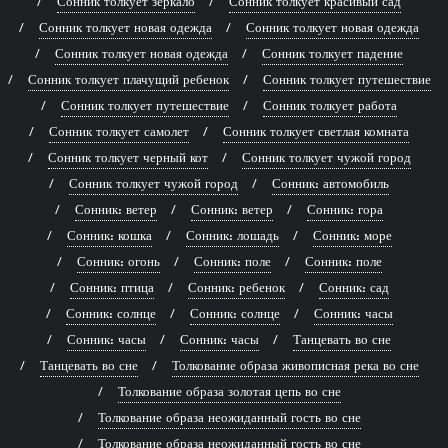
Сонник толкует зеркало
Сонник толкует красивый сад
Сонник толкует новая одежда
Сонник толкует новая одежда
Сонник толкует новая одежда
Сонник толкует падение
Сонник толкует плачущий ребенок
Сонник толкует путешествие
Сонник толкует путешествие
Сонник толкует работа
Сонник толкует самолет
Сонник толкует светлая комната
Сонник толкует черный кот
Сонник толкует чужой город
Сонник толкует чужой город
Сонник: автомобиль
Сонник: ветер
Сонник: ветер
Сонник: гора
Сонник: кошка
Сонник: лошадь
Сонник: море
Сонник: огонь
Сонник: поле
Сонник: поле
Сонник: птица
Сонник: ребенок
Сонник: сад
Сонник: солнце
Сонник: солнце
Сонник: часы
Сонник: часы
Сонник: часы
Танцевать во сне
Танцевать во сне
Толкование образа живописная река во сне
Толкование образа золотая цепь во сне
Толкование образа неожиданный гость во сне
Толкование образа неожиданный гость во сне