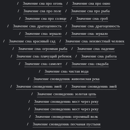
Значение сна про огонь
Значение сна про окно
Значение сна про поле
Значение сна про рыба
Значение сна про солнце
Значение сна: гроб
Значение сна: драгоценность
Значение сна: драгоценность
Значение сна: зеркало
Значение сна: зеркало
Значение сна: красивый сад
Значение сна: неизвестный человек
Значение сна: огромная рыба
Значение сна: падение
Значение сна: плачущий ребенок
Значение сна: работа
Значение сна: самолет
Значение сна: свадьба
Значение сна: чистая вода
Значение сновидения: живописная река
Значение сновидения: змей
Значение сновидения: змей
Значение сновидения: золотая цепь
Значение сновидения: мост через реку
Значение сновидения: мост через реку
Значение сновидения: огромный волк
Значение сновидения: песчаная пустыня