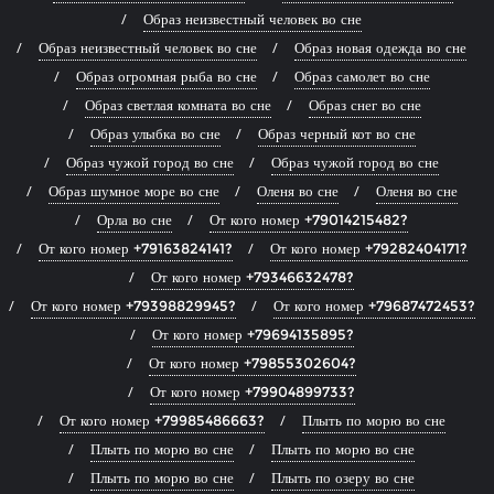
Образ неизвестный человек во сне
Образ неизвестный человек во сне
Образ новая одежда во сне
Образ огромная рыба во сне
Образ самолет во сне
Образ светлая комната во сне
Образ снег во сне
Образ улыбка во сне
Образ черный кот во сне
Образ чужой город во сне
Образ чужой город во сне
Образ шумное море во сне
Оленя во сне
Оленя во сне
Орла во сне
От кого номер +79014215482?
От кого номер +79163824141?
От кого номер +79282404171?
От кого номер +79346632478?
От кого номер +79398829945?
От кого номер +79687472453?
От кого номер +79694135895?
От кого номер +79855302604?
От кого номер +79904899733?
От кого номер +79985486663?
Плыть по морю во сне
Плыть по морю во сне
Плыть по морю во сне
Плыть по морю во сне
Плыть по озеру во сне