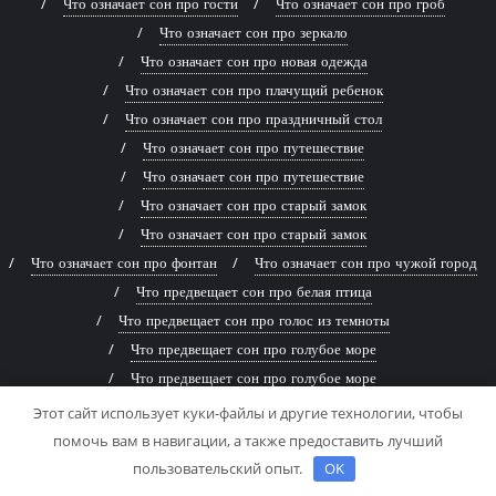
Что означает сон про гости
Что означает сон про гроб
Что означает сон про зеркало
Что означает сон про новая одежда
Что означает сон про плачущий ребенок
Что означает сон про праздничный стол
Что означает сон про путешествие
Что означает сон про путешествие
Что означает сон про старый замок
Что означает сон про старый замок
Что означает сон про фонтан
Что означает сон про чужой город
Что предвещает сон про белая птица
Что предвещает сон про голос из темноты
Что предвещает сон про голубое море
Что предвещает сон про голубое море
Что предвещает сон про древняя книга
Этот сайт использует куки-файлы и другие технологии, чтобы
Что предвещает сон про живописная река
помочь вам в навигации, а также предоставить лучший
Что предвещает сон про заброшенный дом
пользовательский опыт.
OK
Что предвещает сон про заброшенный дом