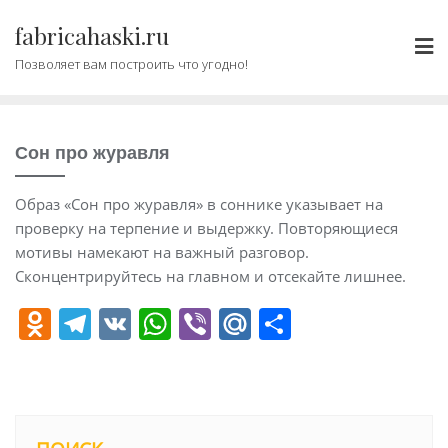
Промотать
fabricahaski.ru
к
содержимому
Позволяет вам построить что угодно!
Сон про журавля
Образ «Сон про журавля» в соннике указывает на
проверку на терпение и выдержку. Повторяющиеся
мотивы намекают на важный разговор.
Сконцентрируйтесь на главном и отсекайте лишнее.
O
T
V
W
Vi
M
О
d
el
K
h
b
ai
т
n
e
at
er
l.
п
o
gr
s
R
р