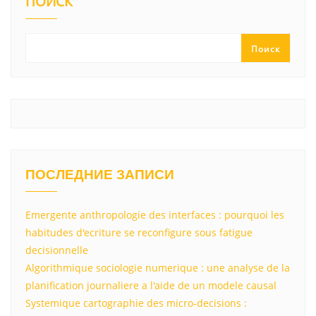
kl
a
A
u
а
ПОИСК
a
m
p
в
ss
p
и
Поиск
ni
т
ki
ь
ПОСЛЕДНИЕ ЗАПИСИ
Emergente anthropologie des interfaces : pourquoi les
habitudes d'ecriture se reconfigure sous fatigue
decisionnelle
Algorithmique sociologie numerique : une analyse de la
planification journaliere a l'aide de un modele causal
Systemique cartographie des micro-decisions :