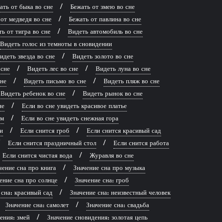
ать от быка во сне
Бежать от змею во сне
от медведя во сне
Бежать от павлина во сне
ь от тигра во сне
Видеть автомобиль во сне
Видеть голос из темноты в сновидении
идеть звезда во сне
Видеть золото во сне
 сне
Видеть лес во сне
Видеть луна во сне
сне
Видеть письмо во сне
Видеть пляж во сне
Видеть ребенок во сне
Видеть рынок во сне
не
Если во сне увидеть красивое платье
рм
Если во сне увидеть снежная гора
и
Если снится гроб
Если снится красивый сад
Если снится праздничный стол
Если снится работа
Если снится чистая вода
Журавля во сне
чение сна про книга
Значение сна про музыка
ение сна про солнце
Значение сна: гроб
 сна: красивый сад
Значение сна: неизвестный человек
Значение сна: самолет
Значение сна: свадьба
ения: змей
Значение сновидения: золотая цепь