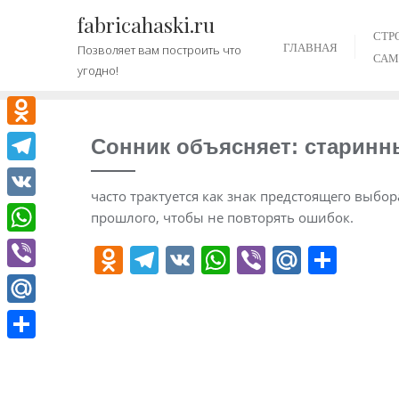
Промотать
fabricahaski.ru
к
СТР
ГЛАВНАЯ
Позволяет вам построить что
содержимому
САМ
угодно!
Odnoklassniki
Сонник объясняет: старинн
Telegram
часто трактуется как знак предстоящего выбор
VK
прошлого, чтобы не повторять ошибок.
WhatsApp
O
T
V
W
Vi
M
О
d
el
K
h
b
ai
т
Viber
n
e
at
er
l.
п
Mail.Ru
o
gr
s
R
р
Отправить
kl
a
A
u
а