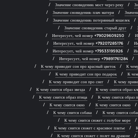
Значение сновидения: мост через реку
Зн
Значение сновидения: плач матери
Значен
Значение сновидения: потерянный кошелек
Значение сновидения: старый друг
Интересует, чей номер +79029609250
И
Интересует, чей номер +79207285176
И
Интересует, чей номер +79533195926
Ин
Интересует, чей номер +79891761284
К чему приводит сон про красный цветок
К чему
К чему приводит сон про подарок
К чем
К чему приводит сон про снег
К чему приво
К чему снится образ звезда
К чему снится образ к
К чему снится образ птица
К чему снится образ 
К чему снится окно
К чему снится окно
К чему снится собака
К чему снится соба
К чему снится сюжет с голубое море
К чему снится сюжет с красивое платье
К
К чему снится сюжет с полет на драконе