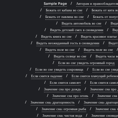
Sample Page
Авторам и правообладател
Бежать от кабана во сне
Бежать от кита в
Бежать от павлина во сне
Бежать от попуг
Видеть автомобиль во сне
Виде
Видеть детский смех в сновидении
Вид
Видеть книга во сне
Видеть красивое платье
Видеть неожиданный гость в сновидении
Видет
Видеть поле во сне
Видеть поле во сне
Видеть солнце во сне
Видеть часы в
Если во сне увидеть огромный город
Если во сне увидеть сокровища
Если во сне ув
Если снится падение
Если снится плачущий ребено
Если снится самолет
Если снится самол
Значение сна про дождь
Значение сна про 
Значение сна про огонь
Значение сна
Значение сна: драгоценность
Значение сна: драгоце
Значение сна: огромная рыба
Значение сна: 
Значение сна: чистая вода
Значение сновиде