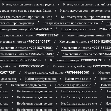
К чему снится сюжет с яркая радуга
К чему снится сюжет с яркий све
к трактуется сон про высокая башня
Как трактуется сон про голос из т
Как трактуется сон про ночное небо
Как трактуется сон про огромный 
ется сон про сокровища
Как трактуется сон про старое письмо
Ка
принадлежит номер +79346422448?
Кому принадлежит номер +79426
ому принадлежит номер +79813155934?
Кому принадлежит номер +7
о звонит с номера +79012540787?
Кто звонит с номера +7901411285
Кто звонит с номера +79345373168?
Кто звонит с номера +795163733
то звонит с номера +79645789009?
Кто звонит с номера +79787966
нит с номера +79821531439?
Кто звонит с номера +79880986201?
ть, чей номер +79200726804?
Можете сказать, чей номер +79232976
292674729?
Можете сказать, чей номер +79799899308?
Можете 
 дом во сне
Найти ноутбук во сне
Найти стол во сне
Найти т
не
Необычная дождь во сне
Необычная дождь во сне
Необычн
во сне
Необычная дождь во сне
Необычная дождь во сне
Нео
во сне
Необычная дождь во сне
Необычная дождь во сне
Нео
во сне
Необычная дождь во сне
Необычная дождь во сне
Нео
во сне
Необычная дождь во сне
Необычная дождь во сне
Нео