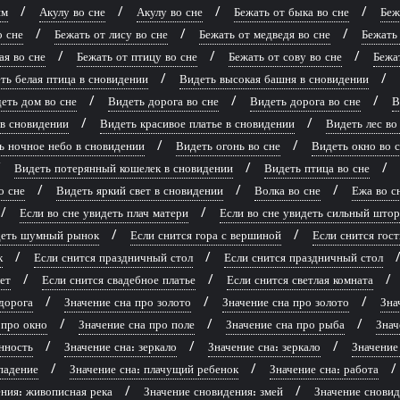
ям
Акулу во сне
Акулу во сне
Бежать от быка во сне
Беж
о сне
Бежать от лису во сне
Бежать от медведя во сне
Бежать 
ая во сне
Бежать от птицу во сне
Бежать от сову во сне
Бежат
ть белая птица в сновидении
Видеть высокая башня в сновидении
еть дом во сне
Видеть дорога во сне
Видеть дорога во сне
В
 в сновидении
Видеть красивое платье в сновидении
Видеть лес во
ь ночное небо в сновидении
Видеть огонь во сне
Видеть окно во 
Видеть потерянный кошелек в сновидении
Видеть птица во сне
о сне
Видеть яркий свет в сновидении
Волка во сне
Ежа во с
Если во сне увидеть плач матери
Если во сне увидеть сильный што
идеть шумный рынок
Если снится гора с вершиной
Если снится гост
к
Если снится праздничный стол
Если снится праздничный стол
ет
Если снится свадебное платье
Если снится светлая комната
дорога
Значение сна про золото
Значение сна про золото
Зна
 про окно
Значение сна про поле
Значение сна про рыба
Знач
нность
Значение сна: зеркало
Значение сна: зеркало
Значение
падение
Значение сна: плачущий ребенок
Значение сна: работа
ния: живописная река
Значение сновидения: змей
Значение сновид