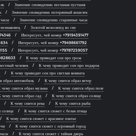
лк
Значение сновидения: песчаная пустыня
к
Значение сновидения: потерянный кошелек
 часы
Значение сновидения: старинные часы
 незнакомец
Золотой велосипед во сне
874346
Интересует, чей номер +79194391477
5634
Интересует, чей номер +79498661792
1155
Интересует, чей номер +79787259057
39828603
К чему приводит сон про гроза
вестный человек
К чему приводит сон про подарок
е
К чему приводит сон про светлая комната
я образ автомобиль
К чему снится образ ветер
 чему снится образ музыка
К чему снится образ поле
 чему снится образ сад
К чему снится образ солнце
К чему снится река
К чему снится рыба
я солнце
К чему снится сюжет с белая птица
К чему снится сюжет с красивое платье
ечи
К чему снится сюжет с огромный город
 часы
К чему снится сюжет с тайная дверь