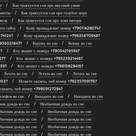
т
Как трактуется сон про вкусный ужин
емноты
Как трактуется сон про голубое море
волк
Как трактуется сон про плач матери
рта сайта
Кому принадлежит номер +79011428074?
374124?
Кому принадлежит номер +79635670948?
9936021847?
Корову во сне
Кошку во сне
0?
Кто звонит с номера +79034219394?
67?
Кто звонит с номера +79523921446?
139?
Кто звонит с номера +79815828416?
Летать во сне
Летать во сне
Летать во сне
933?
Можете сказать, чей номер +79235709176?
сказать, чей номер +79959127294?
елефон во сне
Находить во сне
Находить во сне
ая дождь во сне
Необычная дождь во сне
бычная дождь во сне
Необычная дождь во сне
бычная дождь во сне
Необычная дождь во сне
бычная дождь во сне
Необычная дождь во сне
бычная дождь во сне
Необычная дождь во сне