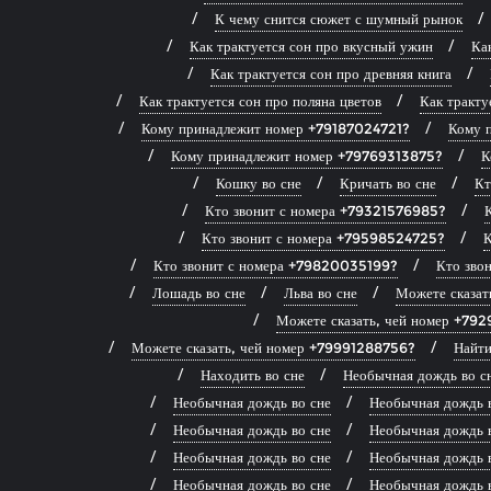
К чему снится сюжет с шумный рынок
Как трактуется сон про вкусный ужин
Ка
Как трактуется сон про древняя книга
Как трактуется сон про поляна цветов
Как тракту
Кому принадлежит номер +79187024721?
Кому 
Кому принадлежит номер +79769313875?
К
Кошку во сне
Кричать во сне
Кт
Кто звонит с номера +79321576985?
Кто звонит с номера +79598524725?
К
Кто звонит с номера +79820035199?
Кто зво
Лошадь во сне
Льва во сне
Можете сказа
Можете сказать, чей номер +79
Можете сказать, чей номер +79991288756?
Найти
Находить во сне
Необычная дождь во с
Необычная дождь во сне
Необычная дождь 
Необычная дождь во сне
Необычная дождь 
Необычная дождь во сне
Необычная дождь 
Необычная дождь во сне
Необычная дождь 