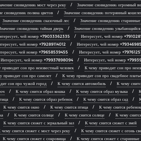
ачение сновидения: мост через реку
Значение сновидения: огромный во
ие сновидения: поляна цветов
Значение сновидения: потерянный кошеле
Значение сновидения: сказочный лес
Значение сновидения: старинные
Значение сновидения: тайная дверь
Значение сновидения: улыбающийся
нтересует, чей номер +79033362335
Интересует, чей номер +79102
нтересует, чей номер +79289114012
Интересует, чей номер +7934698
тересует, чей номер +79658539455
Интересует, чей номер +7976125
Интересует, чей номер +79937898094
Интересует, чей номер +799
 приводит сон про неизвестный человек
К чему приводит сон про неиз
у приводит сон про самолет
К чему приводит сон про свадебное плать
дит сон про чужой город
К чему снится автомобиль
К чему снитс
люч
К чему снится образ кошка
К чему снится образ музыка
К
птица
К чему снится образ ребенок
К чему снится образ сад
К
К чему снится окно
К чему снится птица
К чему снится ребенок
ка
К чему снится солнце
К чему снится солнце
К чему снитс
К чему снится сюжет с зеркальный зал
К чему снится сюжет с змей
 чему снится сюжет с мост через реку
К чему снится сюжет с огонь св
К чему снится сюжет с сокровища
К чему снится сюжет с старинные