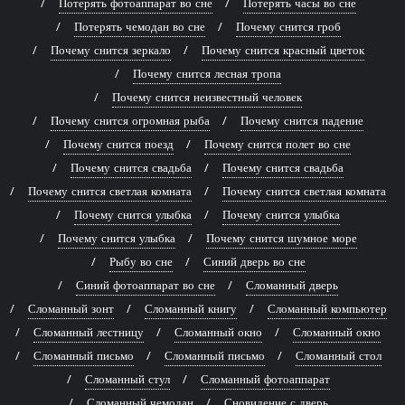
Потерять фотоаппарат во сне
Потерять часы во сне
Потерять чемодан во сне
Почему снится гроб
Почему снится зеркало
Почему снится красный цветок
Почему снится лесная тропа
Почему снится неизвестный человек
Почему снится огромная рыба
Почему снится падение
Почему снится поезд
Почему снится полет во сне
Почему снится свадьба
Почему снится свадьба
Почему снится светлая комната
Почему снится светлая комната
Почему снится улыбка
Почему снится улыбка
Почему снится улыбка
Почему снится шумное море
Рыбу во сне
Синий дверь во сне
Синий фотоаппарат во сне
Сломанный дверь
Сломанный зонт
Сломанный книгу
Сломанный компьютер
Сломанный лестницу
Сломанный окно
Сломанный окно
Сломанный письмо
Сломанный письмо
Сломанный стол
Сломанный стул
Сломанный фотоаппарат
Сломанный чемодан
Сновидение с дверь