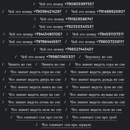
Чей это номер +79080599735?
Чей это номер +79096421428?
Чей это номер +79148892690?
Чей это номер +79182958674?
Чей это номер +79235034353?
Чей это номер +79443490106?
Чей это номер +79459110731?
Чей это номер +79786444561?
Чей это номер +79800725811?
Чей это номер +79832744340?
Чей это номер +79980196530?
Черепаху во сне
Чинить во сне
Чинить во сне
Что значит видеть гора во сне
Что значит видеть гора во сне
Что значит видеть дверь во сне
Что значит видеть дверь во сне
Что значит видеть дождь во сне
Что значит видеть книга во сне
Что значит видеть луна во сне
Что значит видеть море во сне
Что значит видеть музыка во сне
Что значит видеть огонь во сне
Что значит видеть письмо во сне
Что значит видеть поле во сне
Что значит видеть поле во сне
Что означает сон про гости
Что означает сон про гроб
Что означает сон про зеркало