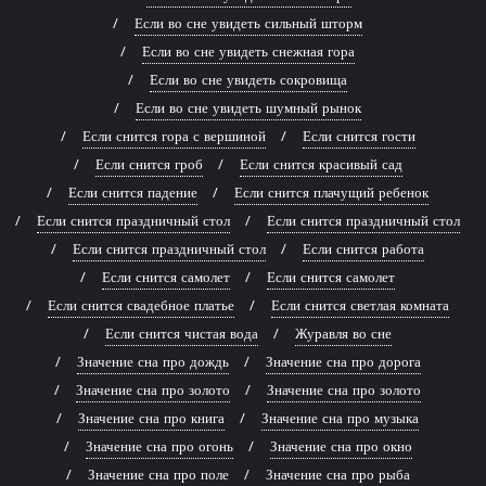
Если во сне увидеть сильный шторм
Если во сне увидеть снежная гора
Если во сне увидеть сокровища
Если во сне увидеть шумный рынок
Если снится гора с вершиной
Если снится гости
Если снится гроб
Если снится красивый сад
Если снится падение
Если снится плачущий ребенок
Если снится праздничный стол
Если снится праздничный стол
Если снится праздничный стол
Если снится работа
Если снится самолет
Если снится самолет
Если снится свадебное платье
Если снится светлая комната
Если снится чистая вода
Журавля во сне
Значение сна про дождь
Значение сна про дорога
Значение сна про золото
Значение сна про золото
Значение сна про книга
Значение сна про музыка
Значение сна про огонь
Значение сна про окно
Значение сна про поле
Значение сна про рыба