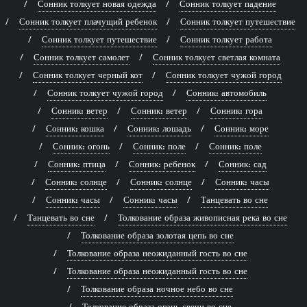
Сонник толкует новая одежда
Сонник толкует падение
Сонник толкует плачущий ребенок
Сонник толкует путешествие
Сонник толкует путешествие
Сонник толкует работа
Сонник толкует самолет
Сонник толкует светлая комната
Сонник толкует черный кот
Сонник толкует чужой город
Сонник толкует чужой город
Сонник: автомобиль
Сонник: ветер
Сонник: ветер
Сонник: гора
Сонник: кошка
Сонник: лошадь
Сонник: море
Сонник: огонь
Сонник: поле
Сонник: поле
Сонник: птица
Сонник: ребенок
Сонник: сад
Сонник: солнце
Сонник: солнце
Сонник: часы
Сонник: часы
Сонник: часы
Танцевать во сне
Танцевать во сне
Толкование образа живописная река во сне
Толкование образа золотая цепь во сне
Толкование образа неожиданный гость во сне
Толкование образа неожиданный гость во сне
Толкование образа ночное небо во сне
Толкование образа огонь свечи во сне