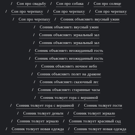
Сон про свадьбу
Сон про собака
Сон про солнце
Сон про черепаху
Сон про черепаху
Сон про черепаху
Сон про черепаху
Сонник объясняет: вкусный ужин
Сонник объясняет: вкусный ужин
Сонник объясняет: зеркальный зал
Сонник объясняет: зеркальный зал
Сонник объясняет: неожиданный гость
Сонник объясняет: неожиданный гость
Сонник объясняет: ночное небо
Сонник объясняет: полет на драконе
Сонник объясняет: сказочный лес
Сонник объясняет: старинные часы
Сонник толкует гора с вершиной
Сонник толкует гора с вершиной
Сонник толкует гости
Сонник толкует деньги
Сонник толкует зеркало
Сонник толкует зеркало
Сонник толкует красивый сад
Сонник толкует новая одежда
Сонник толкует новая одежда