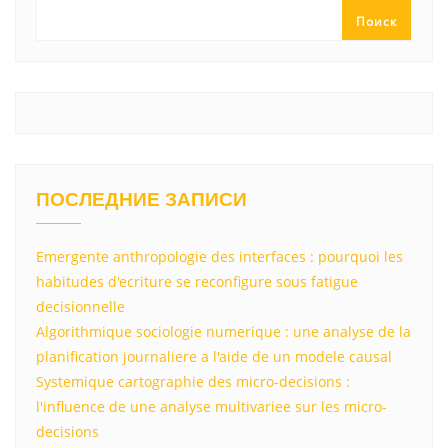
ss
p
и
Поиск
ni
т
ki
ь
ПОСЛЕДНИЕ ЗАПИСИ
Emergente anthropologie des interfaces : pourquoi les
habitudes d'ecriture se reconfigure sous fatigue
decisionnelle
Algorithmique sociologie numerique : une analyse de la
planification journaliere a l'aide de un modele causal
Systemique cartographie des micro-decisions :
l'influence de une analyse multivariee sur les micro-
decisions