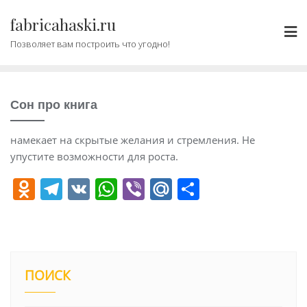
Промотать
fabricahaski.ru
к
содержимому
Позволяет вам построить что угодно!
Сон про книга
намекает на скрытые желания и стремления. Не
упустите возможности для роста.
O
T
V
W
Vi
M
О
d
el
K
h
b
ai
т
n
e
at
er
l.
п
o
gr
s
R
р
kl
a
A
u
а
ПОИСК
a
m
p
в