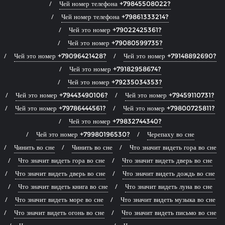
Чей номер телефона +79845508022?
Чей номер телефона +79861333214?
Чей это номер +79022425361?
Чей это номер +79080599735?
Чей это номер +79096421428?
Чей это номер +79148892690?
Чей это номер +79182958674?
Чей это номер +79235034353?
Чей это номер +79443490106?
Чей это номер +79459110731?
Чей это номер +79786444561?
Чей это номер +79800725811?
Чей это номер +79832744340?
Чей это номер +79980196530?
Черепаху во сне
Чинить во сне
Чинить во сне
Что значит видеть гора во сне
Что значит видеть гора во сне
Что значит видеть дверь во сне
Что значит видеть дверь во сне
Что значит видеть дождь во сне
Что значит видеть книга во сне
Что значит видеть луна во сне
Что значит видеть море во сне
Что значит видеть музыка во сне
Что значит видеть огонь во сне
Что значит видеть письмо во сне