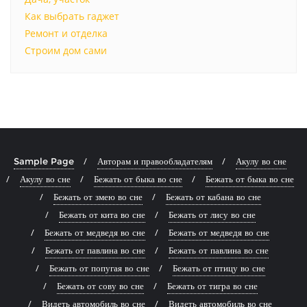
Как выбрать гаджет
Ремонт и отделка
Строим дом сами
Sample Page
Авторам и правообладателям
Акулу во сне
Акулу во сне
Бежать от быка во сне
Бежать от быка во сне
Бежать от змею во сне
Бежать от кабана во сне
Бежать от кита во сне
Бежать от лису во сне
Бежать от медведя во сне
Бежать от медведя во сне
Бежать от павлина во сне
Бежать от павлина во сне
Бежать от попугая во сне
Бежать от птицу во сне
Бежать от сову во сне
Бежать от тигра во сне
Видеть автомобиль во сне
Видеть автомобиль во сне