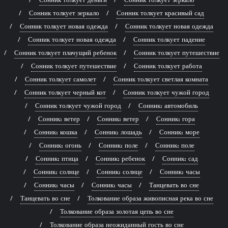
Сонник толкует зеркало
Сонник толкует красивый сад
Сонник толкует новая одежда
Сонник толкует новая одежда
Сонник толкует новая одежда
Сонник толкует падение
Сонник толкует плачущий ребенок
Сонник толкует путешествие
Сонник толкует путешествие
Сонник толкует работа
Сонник толкует самолет
Сонник толкует светлая комната
Сонник толкует черный кот
Сонник толкует чужой город
Сонник толкует чужой город
Сонник: автомобиль
Сонник: ветер
Сонник: ветер
Сонник: гора
Сонник: кошка
Сонник: лошадь
Сонник: море
Сонник: огонь
Сонник: поле
Сонник: поле
Сонник: птица
Сонник: ребенок
Сонник: сад
Сонник: солнце
Сонник: солнце
Сонник: часы
Сонник: часы
Сонник: часы
Танцевать во сне
Танцевать во сне
Толкование образа живописная река во сне
Толкование образа золотая цепь во сне
Толкование образа неожиданный гость во сне