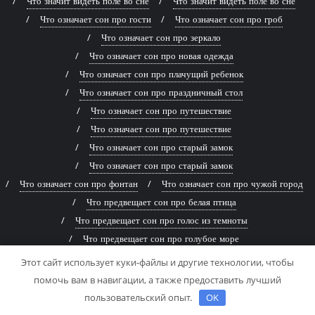
Что значит видеть поле во сне
Что значит видеть поле во сне
Что означает сон про гости
Что означает сон про гроб
Что означает сон про зеркало
Что означает сон про новая одежда
Что означает сон про плачущий ребенок
Что означает сон про праздничный стол
Что означает сон про путешествие
Что означает сон про путешествие
Что означает сон про старый замок
Что означает сон про старый замок
Что означает сон про фонтан
Что означает сон про чужой город
Что предвещает сон про белая птица
Что предвещает сон про голос из темноты
Что предвещает сон про голубое море
Что предвещает сон про голубое море
Этот сайт использует куки-файлы и другие технологии, чтобы
Что предвещает сон про древняя книга
помочь вам в навигации, а также предоставить лучший
Что предвещает сон про живописная река
пользовательский опыт.
OK
Что предвещает сон про заброшенный дом