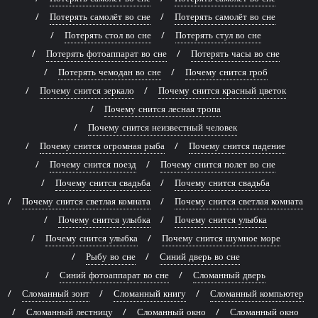
Потерять самолёт во сне
Потерять самолёт во сне
Потерять стол во сне
Потерять стул во сне
Потерять фотоаппарат во сне
Потерять часы во сне
Потерять чемодан во сне
Почему снится гроб
Почему снится зеркало
Почему снится красный цветок
Почему снится лесная тропа
Почему снится неизвестный человек
Почему снится огромная рыба
Почему снится падение
Почему снится поезд
Почему снится полет во сне
Почему снится свадьба
Почему снится свадьба
Почему снится светлая комната
Почему снится светлая комната
Почему снится улыбка
Почему снится улыбка
Почему снится улыбка
Почему снится шумное море
Рыбу во сне
Синий дверь во сне
Синий фотоаппарат во сне
Сломанный дверь
Сломанный зонт
Сломанный книгу
Сломанный компьютер
Сломанный лестницу
Сломанный окно
Сломанный окно