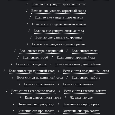
Если во сне увидеть красивое платье
Если во сне увидеть огромный город
Если во сне увидеть плач матери
Если во сне увидеть сильный шторм
Если во сне увидеть снежная гора
Если во сне увидеть сокровища
Если во сне увидеть шумный рынок
Если снится гора с вершиной
Если снится гости
Если снится гроб
Если снится красивый сад
Если снится падение
Если снится плачущий ребенок
Если снится праздничный стол
Если снится праздничный стол
Если снится праздничный стол
Если снится работа
Если снится самолет
Если снится самолет
Если снится свадебное платье
Если снится светлая комната
Если снится чистая вода
Журавля во сне
Значение сна про дождь
Значение сна про дорога
Значение сна про золото
Значение сна про золото