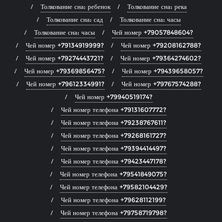
Толкование сна: ребенок
Толкование сна: река
Толкование сна: сад
Толкование сна: часы
Толкование сна: часы
Чей номер +79057848604?
Чей номер +79134919999?
Чей номер +79208162788?
Чей номер +79274443721?
Чей номер +79364274602?
Чей номер +79369856475?
Чей номер +79439658057?
Чей номер +79612334991?
Чей номер +79767574288?
Чей номер +79940519174?
Чей номер телефона +79131607772?
Чей номер телефона +79238767611?
Чей номер телефона +79268161727?
Чей номер телефона +79394414497?
Чей номер телефона +79423447178?
Чей номер телефона +79541849075?
Чей номер телефона +79582104429?
Чей номер телефона +79628112199?
Чей номер телефона +79758719798?