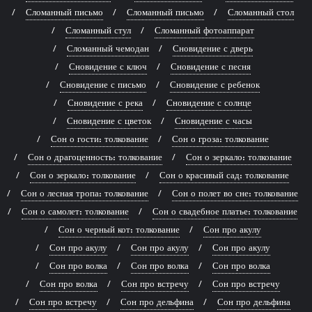
Сломанный письмо
Сломанный письмо
Сломанный стол
Сломанный стул
Сломанный фотоаппарат
Сломанный чемодан
Сновидение с дверь
Сновидение с ключ
Сновидение с песня
Сновидение с письмо
Сновидение с ребенок
Сновидение с река
Сновидение с солнце
Сновидение с цветок
Сновидение с часы
Сон о гости: толкование
Сон о гроза: толкование
Сон о драгоценность: толкование
Сон о зеркало: толкование
Сон о зеркало: толкование
Сон о красивый сад: толкование
Сон о лесная тропа: толкование
Сон о полет во сне: толкование
Сон о самолет: толкование
Сон о свадебное платье: толкование
Сон о черный кот: толкование
Сон про акулу
Сон про акулу
Сон про акулу
Сон про акулу
Сон про волка
Сон про волка
Сон про волка
Сон про волка
Сон про встречу
Сон про встречу
Сон про встречу
Сон про дельфина
Сон про дельфина