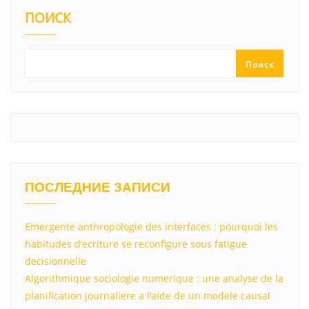
kl
a
A
u
а
ПОИСК
a
m
p
в
ss
p
и
Поиск
ni
т
ki
ь
ПОСЛЕДНИЕ ЗАПИСИ
Emergente anthropologie des interfaces : pourquoi les
habitudes d'ecriture se reconfigure sous fatigue
decisionnelle
Algorithmique sociologie numerique : une analyse de la
planification journaliere a l'aide de un modele causal