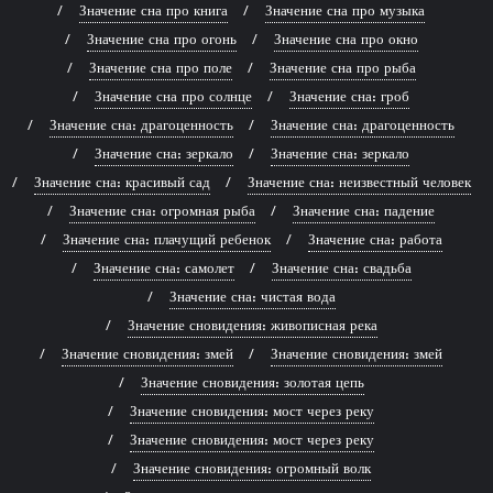
Значение сна про книга
Значение сна про музыка
Значение сна про огонь
Значение сна про окно
Значение сна про поле
Значение сна про рыба
Значение сна про солнце
Значение сна: гроб
Значение сна: драгоценность
Значение сна: драгоценность
Значение сна: зеркало
Значение сна: зеркало
Значение сна: красивый сад
Значение сна: неизвестный человек
Значение сна: огромная рыба
Значение сна: падение
Значение сна: плачущий ребенок
Значение сна: работа
Значение сна: самолет
Значение сна: свадьба
Значение сна: чистая вода
Значение сновидения: живописная река
Значение сновидения: змей
Значение сновидения: змей
Значение сновидения: золотая цепь
Значение сновидения: мост через реку
Значение сновидения: мост через реку
Значение сновидения: огромный волк