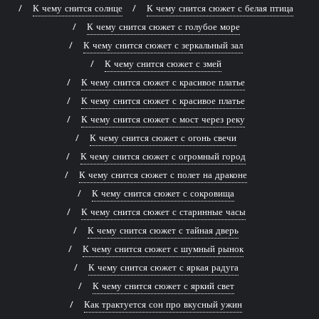
К чему снится солнце
К чему снится сюжет с белая птица
К чему снится сюжет с голубое море
К чему снится сюжет с зеркальный зал
К чему снится сюжет с змей
К чему снится сюжет с красивое платье
К чему снится сюжет с красивое платье
К чему снится сюжет с мост через реку
К чему снится сюжет с огонь свечи
К чему снится сюжет с огромный город
К чему снится сюжет с полет на драконе
К чему снится сюжет с сокровища
К чему снится сюжет с старинные часы
К чему снится сюжет с тайная дверь
К чему снится сюжет с шумный рынок
К чему снится сюжет с яркая радуга
К чему снится сюжет с яркий свет
Как трактуется сон про вкусный ужин