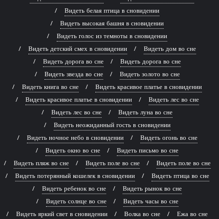
Видеть белая птица в сновидении
Видеть высокая башня в сновидении
Видеть голос из темноты в сновидении
Видеть детский смех в сновидении
Видеть дом во сне
Видеть дорога во сне
Видеть дорога во сне
Видеть звезда во сне
Видеть золото во сне
Видеть книга во сне
Видеть красивое платье в сновидении
Видеть красивое платье в сновидении
Видеть лес во сне
Видеть лес во сне
Видеть луна во сне
Видеть неожиданный гость в сновидении
Видеть ночное небо в сновидении
Видеть огонь во сне
Видеть окно во сне
Видеть письмо во сне
Видеть пляж во сне
Видеть поле во сне
Видеть поле во сне
Видеть потерянный кошелек в сновидении
Видеть птица во сне
Видеть ребенок во сне
Видеть рынок во сне
Видеть солнце во сне
Видеть часы во сне
Видеть яркий свет в сновидении
Волка во сне
Ежа во сне