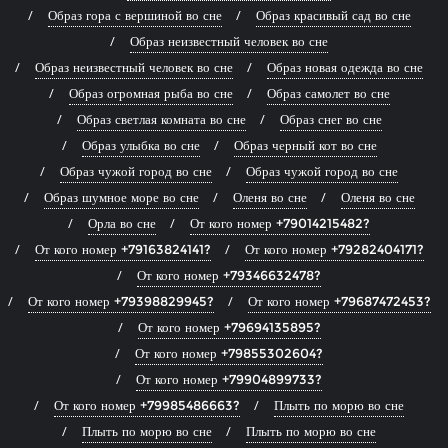
Образ гора с вершиной во сне
Образ красивый сад во сне
Образ неизвестный человек во сне
Образ неизвестный человек во сне
Образ новая одежда во сне
Образ огромная рыба во сне
Образ самолет во сне
Образ светлая комната во сне
Образ снег во сне
Образ улыбка во сне
Образ черный кот во сне
Образ чужой город во сне
Образ чужой город во сне
Образ шумное море во сне
Оленя во сне
Оленя во сне
Орла во сне
От кого номер +79014215482?
От кого номер +79163824141?
От кого номер +79282404171?
От кого номер +79346632478?
От кого номер +79398829945?
От кого номер +79687472453?
От кого номер +79694135895?
От кого номер +79855302604?
От кого номер +79904899733?
От кого номер +79985486663?
Плыть по морю во сне
Плыть по морю во сне
Плыть по морю во сне