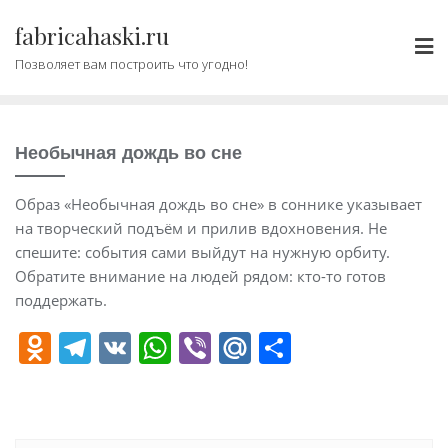
Промотать
fabricahaski.ru
к
содержимому
Позволяет вам построить что угодно!
Необычная дождь во сне
Образ «Необычная дождь во сне» в соннике указывает
на творческий подъём и прилив вдохновения. Не
спешите: события сами выйдут на нужную орбиту.
Обратите внимание на людей рядом: кто-то готов
поддержать.
O
T
V
W
Vi
M
О
d
el
K
h
b
ai
т
n
e
at
er
l.
п
o
gr
s
R
р