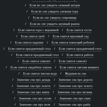
Если во сне увидеть сильный шторм
Если во сне увидеть снежная гора
Если во сне увидеть сокровища
Если во сне увидеть шумный рынок
Если снится гора с вершиной
Если снится гости
Если снится гроб
Если снится красивый сад
Если снится падение
Если снится плачущий ребенок
Если снится праздничный стол
Если снится праздничный стол
Если снится праздничный стол
Если снится работа
Если снится самолет
Если снится самолет
Если снится свадебное платье
Если снится светлая комната
Если снится чистая вода
Журавля во сне
Значение сна про дождь
Значение сна про дорога
Значение сна про золото
Значение сна про золото
Значение сна про книга
Значение сна про музыка
Значение сна про огонь
Значение сна про окно
Значение сна про поле
Значение сна про рыба