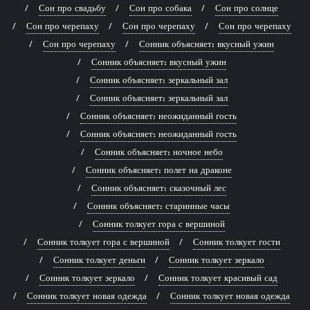
Сон про свадьбу
Сон про собака
Сон про солнце
Сон про черепаху
Сон про черепаху
Сон про черепаху
Сон про черепаху
Сонник объясняет: вкусный ужин
Сонник объясняет: вкусный ужин
Сонник объясняет: зеркальный зал
Сонник объясняет: зеркальный зал
Сонник объясняет: неожиданный гость
Сонник объясняет: неожиданный гость
Сонник объясняет: ночное небо
Сонник объясняет: полет на драконе
Сонник объясняет: сказочный лес
Сонник объясняет: старинные часы
Сонник толкует гора с вершиной
Сонник толкует гора с вершиной
Сонник толкует гости
Сонник толкует деньги
Сонник толкует зеркало
Сонник толкует зеркало
Сонник толкует красивый сад
Сонник толкует новая одежда
Сонник толкует новая одежда