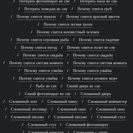
Потерять фотоаппарат во сне
Потерять часы во сне
Потерять чемодан во сне
Почему снится гроб
Почему снится зеркало
Почему снится красный цветок
Почему снится лесная тропа
Почему снится неизвестный человек
Почему снится огромная рыба
Почему снится падение
Почему снится поезд
Почему снится полет во сне
Почему снится свадьба
Почему снится свадьба
Почему снится светлая комната
Почему снится светлая комната
Почему снится улыбка
Почему снится улыбка
Почему снится улыбка
Почему снится шумное море
Рыбу во сне
Синий дверь во сне
Синий фотоаппарат во сне
Сломанный дверь
Сломанный зонт
Сломанный книгу
Сломанный компьютер
Сломанный лестницу
Сломанный окно
Сломанный окно
Сломанный письмо
Сломанный письмо
Сломанный стол
Сломанный стул
Сломанный фотоаппарат
Сломанный чемодан
Сновидение с дверь