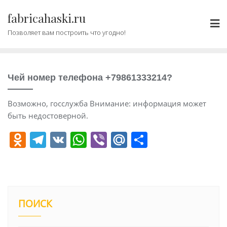
Промотать
fabricahaski.ru
к
содержимому
Позволяет вам построить что угодно!
Чей номер телефона +79861333214?
Возможно, госслужба Внимание: информация может
быть недостоверной.
O
T
V
W
Vi
M
О
d
el
K
h
b
ai
т
n
e
at
er
l.
п
o
gr
s
R
р
kl
a
A
u
а
ПОИСК
a
m
p
в