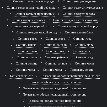
Сонник толкует новая одежда
Сонник толкует падение
Сонник толкует плачущий ребенок
Сонник толкует путешествие
Сонник толкует путешествие
Сонник толкует работа
Сонник толкует самолет
Сонник толкует светлая комната
Сонник толкует черный кот
Сонник толкует чужой город
Сонник толкует чужой город
Сонник: автомобиль
Сонник: ветер
Сонник: ветер
Сонник: гора
Сонник: кошка
Сонник: лошадь
Сонник: море
Сонник: огонь
Сонник: поле
Сонник: поле
Сонник: птица
Сонник: ребенок
Сонник: сад
Сонник: солнце
Сонник: солнце
Сонник: часы
Сонник: часы
Сонник: часы
Танцевать во сне
Танцевать во сне
Толкование образа живописная река во сне
Толкование образа золотая цепь во сне
Толкование образа неожиданный гость во сне
Толкование образа неожиданный гость во сне
Толкование образа ночное небо во сне
Толкование образа огонь свечи во сне