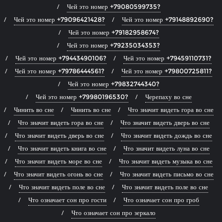
Чей это номер +79080599735?
Чей это номер +79096421428?
Чей это номер +79148892690?
Чей это номер +79182958674?
Чей это номер +79235034353?
Чей это номер +79443490106?
Чей это номер +79459110731?
Чей это номер +79786444561?
Чей это номер +79800725811?
Чей это номер +79832744340?
Чей это номер +79980196530?
Черепаху во сне
Чинить во сне
Чинить во сне
Что значит видеть гора во сне
Что значит видеть гора во сне
Что значит видеть дверь во сне
Что значит видеть дверь во сне
Что значит видеть дождь во сне
Что значит видеть книга во сне
Что значит видеть луна во сне
Что значит видеть море во сне
Что значит видеть музыка во сне
Что значит видеть огонь во сне
Что значит видеть письмо во сне
Что значит видеть поле во сне
Что значит видеть поле во сне
Что означает сон про гости
Что означает сон про гроб
Что означает сон про зеркало