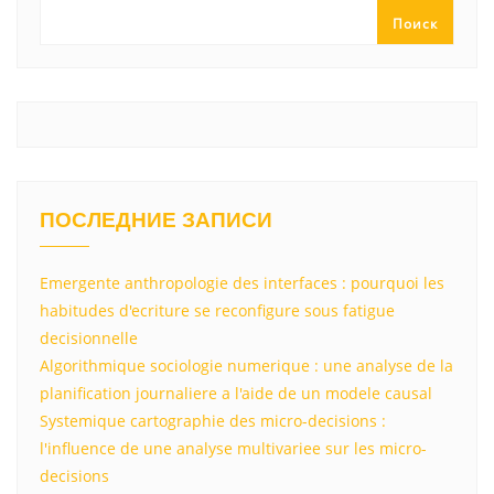
ss
p
и
Поиск
ni
т
ki
ь
ПОСЛЕДНИЕ ЗАПИСИ
Emergente anthropologie des interfaces : pourquoi les
habitudes d'ecriture se reconfigure sous fatigue
decisionnelle
Algorithmique sociologie numerique : une analyse de la
planification journaliere a l'aide de un modele causal
Systemique cartographie des micro-decisions :
l'influence de une analyse multivariee sur les micro-
decisions