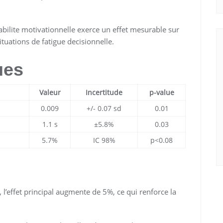
bilite motivationnelle exerce un effet mesurable sur
ituations de fatigue decisionnelle.
ues
Valeur
Incertitude
p-value
0.009
+/- 0.07 sd
0.01
1.1 s
±5.8%
0.03
5.7%
IC 98%
p<0.08
l’effet principal augmente de 5%, ce qui renforce la