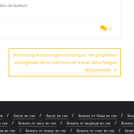
tion de l’auteur)
0
Stochastique sociologie numerique : les proprietes
emergentes de la memoire de travail dans fatigue
decisionnelle
ям
Акулу во сне
Акулу во сне
Бежать от быка во сне
Беж
о сне
Бежать от лису во сне
Бежать от медведя во сне
Бежать 
ая во сне
Бежать от птицу во сне
Бежать от сову во сне
Бежат