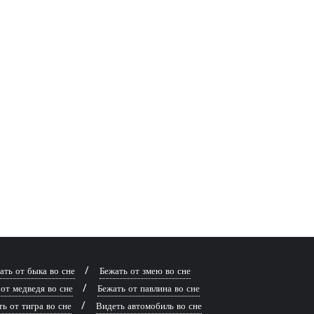
ать от быка во сне
Бежать от змею во сне
от медведя во сне
Бежать от павлина во сне
ь от тигра во сне
Видеть автомобиль во сне