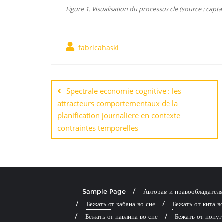
Figure 1. Visualisation du processus cle (source : capta
fabricahaski
Навигация
по
Spectrale economie cognitive : les
attracteurs comportementaux de la
записям
planification journaliere en contexte
contraintes temporelles
Sample Page
Авторам и правообладател
Бежать от кабана во сне
Бежать от кита в
Бежать от павлина во сне
Бежать от попуг