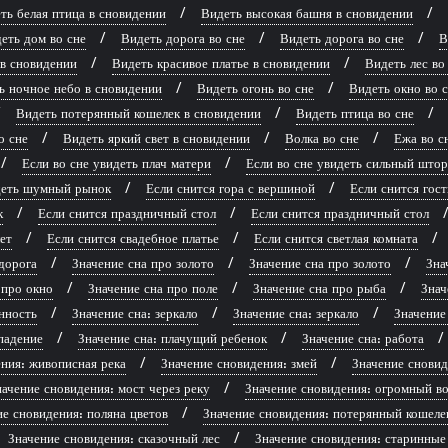
ть белая птица в сновидении
Видеть высокая башня в сновидении
еть дом во сне
Видеть дорога во сне
Видеть дорога во сне
В
 в сновидении
Видеть красивое платье в сновидении
Видеть лес во
ь ночное небо в сновидении
Видеть огонь во сне
Видеть окно во 
Видеть потерянный кошелек в сновидении
Видеть птица во сне
о сне
Видеть яркий свет в сновидении
Волка во сне
Ежа во с
Если во сне увидеть плач матери
Если во сне увидеть сильный што
идеть шумный рынок
Если снится гора с вершиной
Если снится гост
к
Если снится праздничный стол
Если снится праздничный стол
ет
Если снится свадебное платье
Если снится светлая комната
дорога
Значение сна про золото
Значение сна про золото
Зна
 про окно
Значение сна про поле
Значение сна про рыба
Знач
нность
Значение сна: зеркало
Значение сна: зеркало
Значение
падение
Значение сна: плачущий ребенок
Значение сна: работа
ния: живописная река
Значение сновидения: змей
Значение сновид
ачение сновидения: мост через реку
Значение сновидения: огромный во
ие сновидения: поляна цветов
Значение сновидения: потерянный кошеле
Значение сновидения: сказочный лес
Значение сновидения: старинные