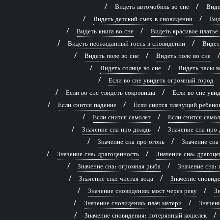
Видеть автомобиль во сне
Виде
Видеть детский смех в сновидении
Вид
Видеть книга во сне
Видеть красивое платье
Видеть неожиданный гость в сновидении
Видет
Видеть поле во сне
Видеть поле во сне
Видеть солнце во сне
Видеть часы в
Если во сне увидеть огромный город
Если во сне увидеть сокровища
Если во сне ув
Если снится падение
Если снится плачущий ребено
Если снится самолет
Если снится самол
Значение сна про дождь
Значение сна про 
Значение сна про огонь
Значение сна
Значение сна: драгоценность
Значение сна: драгоце
Значение сна: огромная рыба
Значение сна: 
Значение сна: чистая вода
Значение сновиде
Значение сновидения: мост через реку
Зн
Значение сновидения: плач матери
Значен
Значение сновидения: потерянный кошелек