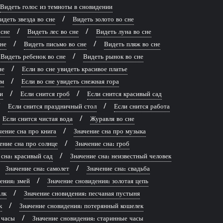
Видеть голос из темноты в сновидении
идеть звезда во сне
Видеть золото во сне
 сне
Видеть лес во сне
Видеть луна во сне
сне
Видеть письмо во сне
Видеть пляж во сне
Видеть ребенок во сне
Видеть рынок во сне
не
Если во сне увидеть красивое платье
рм
Если во сне увидеть снежная гора
и
Если снится гроб
Если снится красивый сад
Если снится праздничный стол
Если снится работа
Если снится чистая вода
Журавля во сне
чение сна про книга
Значение сна про музыка
ение сна про солнце
Значение сна: гроб
 сна: красивый сад
Значение сна: неизвестный человек
Значение сна: самолет
Значение сна: свадьба
ения: змей
Значение сновидения: золотая цепь
лк
Значение сновидения: песчаная пустыня
к
Значение сновидения: потерянный кошелек
 часы
Значение сновидения: старинные часы