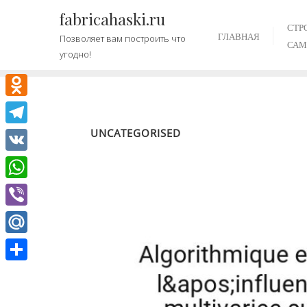
Промотать
fabricahaski.ru
к
СТР
ГЛАВНАЯ
Позволяет вам построить что
содержимому
САМ
угодно!
Odnoklassniki
UNCATEGORISED
Telegram
VK
WhatsApp
Viber
Mail.Ru
Отправить