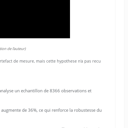
tion de l’auteur)
efact de mesure, mais cette hypothese n’a pas recu
nalyse un echantillon de 8366 observations et
on augmente de 36%, ce qui renforce la robustesse du