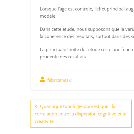
Lorsque l’age est controle, l’effet principal 
modele.
Dans cette etude, nous supposons que la varia
la coherence des resultats, surtout dans des s
La principale limite de l’etude reste une fene
prudente des resultats.
fabricahaski
Навигация
по
Quantique topologie domestique : la
correlation entre la dispersion cognitive et la
записям
creativite