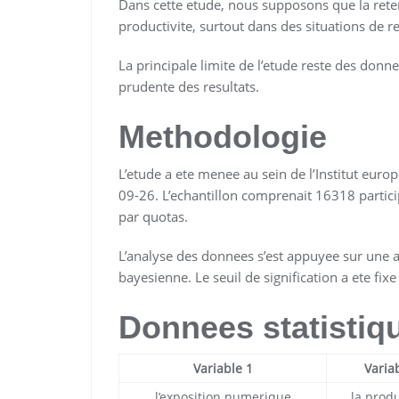
Dans cette etude, nous supposons que la ret
productivite, surtout dans des situations de r
La principale limite de l’etude reste des donn
prudente des resultats.
Methodologie
L’etude a ete menee au sein de l’Institut eur
09-26. L’echantillon comprenait 16318 partic
par quotas.
L’analyse des donnees s’est appuyee sur une
bayesienne. Le seuil de signification a ete fixe
Donnees statistiq
Variable 1
Varia
l’exposition numerique
la produ