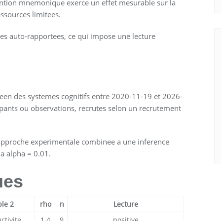
ention mnemonique exerce un effet mesurable sur la
essources limitees.
ees auto-rapportees, ce qui impose une lecture
opeen des systemes cognitifs entre 2020-11-19 et 2026-
ipants ou observations, recrutes selon un recrutement
 approche experimentale combinee a une inference
 a alpha = 0.01.
ues
ble 2
rho
n
Lecture
ctivite
1.4
9
positive