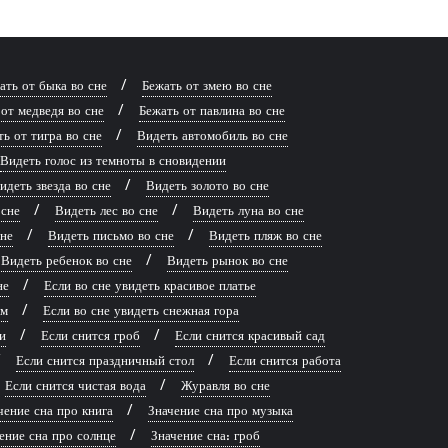
ать от быка во сне
Бежать от змею во сне
от медведя во сне
Бежать от павлина во сне
ь от тигра во сне
Видеть автомобиль во сне
Видеть голос из темноты в сновидении
идеть звезда во сне
Видеть золото во сне
 сне
Видеть лес во сне
Видеть луна во сне
сне
Видеть письмо во сне
Видеть пляж во сне
Видеть ребенок во сне
Видеть рынок во сне
не
Если во сне увидеть красивое платье
рм
Если во сне увидеть снежная гора
и
Если снится гроб
Если снится красивый сад
Если снится праздничный стол
Если снится работа
Если снится чистая вода
Журавля во сне
чение сна про книга
Значение сна про музыка
ение сна про солнце
Значение сна: гроб