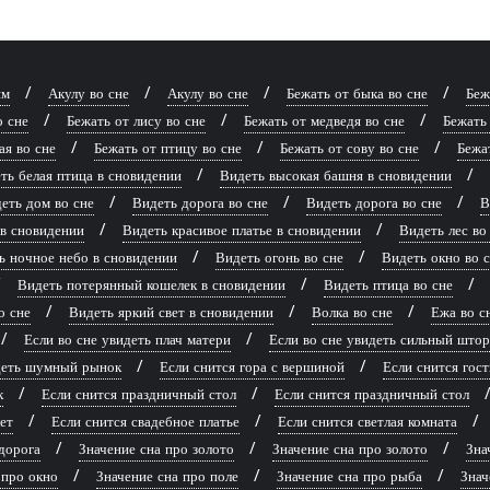
ям
Акулу во сне
Акулу во сне
Бежать от быка во сне
Беж
о сне
Бежать от лису во сне
Бежать от медведя во сне
Бежать 
ая во сне
Бежать от птицу во сне
Бежать от сову во сне
Бежат
ть белая птица в сновидении
Видеть высокая башня в сновидении
еть дом во сне
Видеть дорога во сне
Видеть дорога во сне
В
 в сновидении
Видеть красивое платье в сновидении
Видеть лес во
ь ночное небо в сновидении
Видеть огонь во сне
Видеть окно во 
Видеть потерянный кошелек в сновидении
Видеть птица во сне
о сне
Видеть яркий свет в сновидении
Волка во сне
Ежа во с
Если во сне увидеть плач матери
Если во сне увидеть сильный што
идеть шумный рынок
Если снится гора с вершиной
Если снится гост
к
Если снится праздничный стол
Если снится праздничный стол
ет
Если снится свадебное платье
Если снится светлая комната
дорога
Значение сна про золото
Значение сна про золото
Зна
 про окно
Значение сна про поле
Значение сна про рыба
Знач