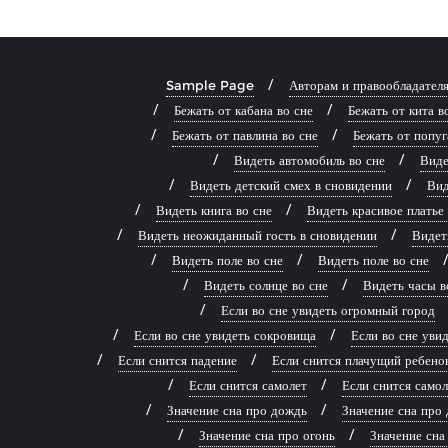
Sample Page
Авторам и правообладател
Бежать от кабана во сне
Бежать от кита в
Бежать от павлина во сне
Бежать от попуг
Видеть автомобиль во сне
Виде
Видеть детский смех в сновидении
Вид
Видеть книга во сне
Видеть красивое платье
Видеть неожиданный гость в сновидении
Видет
Видеть поле во сне
Видеть поле во сне
Видеть солнце во сне
Видеть часы в
Если во сне увидеть огромный город
Если во сне увидеть сокровища
Если во сне ув
Если снится падение
Если снится плачущий ребено
Если снится самолет
Если снится самол
Значение сна про дождь
Значение сна про 
Значение сна про огонь
Значение сна