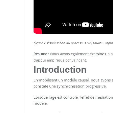
Figure 1. Visualisation du processus cle (source : capta
Resume :
Nous avons egalement examine un art
d’appui empirique convaincant.
Introduction
En mobilisant un modele causal, nous avons a
constate une synchronisation progressive.
Lorsque l’age est controle, l’effet de mediati
modele.