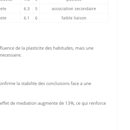
iete
6.3
5
association secondaire
iete
6.1
6
faible liaison
fluence de la plasticite des habitudes, mais une
 necessaire.
nfirme la stabilite des conclusions face a une
l’effet de mediation augmente de 13%, ce qui renforce