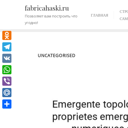
Промотать
fabricahaski.ru
к
СТР
ГЛАВНАЯ
Позволяет вам построить что
содержимому
САМ
угодно!
Odnoklassniki
UNCATEGORISED
Telegram
VK
WhatsApp
Viber
Mail.Ru
Отправить