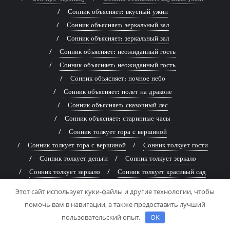
Сонник объясняет: вкусный ужин
Сонник объясняет: зеркальный зал
Сонник объясняет: зеркальный зал
Сонник объясняет: неожиданный гость
Сонник объясняет: неожиданный гость
Сонник объясняет: ночное небо
Сонник объясняет: полет на драконе
Сонник объясняет: сказочный лес
Сонник объясняет: старинные часы
Сонник толкует гора с вершиной
Сонник толкует гора с вершиной
Сонник толкует гости
Сонник толкует деньги
Сонник толкует зеркало
Сонник толкует зеркало
Сонник толкует красивый сад
Сонник толкует новая одежда
Сонник толкует новая одежда
Этот сайт использует куки-файлы и другие технологии, чтобы
Сонник толкует новая одежда
Сонник толкует падение
помочь вам в навигации, а также предоставить лучший
Сонник толкует плачущий ребенок
Сонник толкует путешествие
пользовательский опыт.
OK
Сонник толкует путешествие
Сонник толкует работа