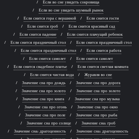
Если во сне увидеть сокровища
Если во сне увидеть шумный рынок
Если снится гора с вершиной
Если снится гости
Если снится гроб
Если снится красивый сад
Если снится падение
Если снится плачущий ребенок
Если снится праздничный стол
Если снится праздничный стол
Если снится праздничный стол
Если снится работа
Если снится самолет
Если снится самолет
Если снится свадебное платье
Если снится светлая комната
Если снится чистая вода
Журавля во сне
Значение сна про дождь
Значение сна про дорога
Значение сна про золото
Значение сна про золото
Значение сна про книга
Значение сна про музыка
Значение сна про огонь
Значение сна про окно
Значение сна про поле
Значение сна про рыба
Значение сна про солнце
Значение сна: гроб
Значение сна: драгоценность
Значение сна: драгоценность