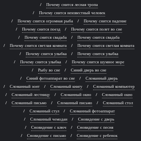
Почему снится лесная тропа
Почему снится неизвестный человек
Почему снится огромная рыба
Почему снится падение
Почему снится поезд
Почему снится полет во сне
Почему снится свадьба
Почему снится свадьба
Почему снится светлая комната
Почему снится светлая комната
Почему снится улыбка
Почему снится улыбка
Почему снится улыбка
Почему снится шумное море
Рыбу во сне
Синий дверь во сне
Синий фотоаппарат во сне
Сломанный дверь
Сломанный зонт
Сломанный книгу
Сломанный компьютер
Сломанный лестницу
Сломанный окно
Сломанный окно
Сломанный письмо
Сломанный письмо
Сломанный стол
Сломанный стул
Сломанный фотоаппарат
Сломанный чемодан
Сновидение с дверь
Сновидение с ключ
Сновидение с песня
Сновидение с письмо
Сновидение с ребенок