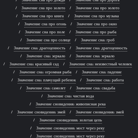
Значение сна про золото
Значение сна про золото
Значение сна про книга
Значение сна про музыка
Значение сна про огонь
Значение сна про окно
Значение сна про поле
Значение сна про рыба
Значение сна про солнце
Значение сна: гроб
Значение сна: драгоценность
Значение сна: драгоценность
Значение сна: зеркало
Значение сна: зеркало
Значение сна: красивый сад
Значение сна: неизвестный человек
Значение сна: огромная рыба
Значение сна: падение
Значение сна: плачущий ребенок
Значение сна: работа
Значение сна: самолет
Значение сна: свадьба
Значение сна: чистая вода
Значение сновидения: живописная река
Значение сновидения: змей
Значение сновидения: змей
Значение сновидения: золотая цепь
Значение сновидения: мост через реку
Значение сновидения: мост через реку