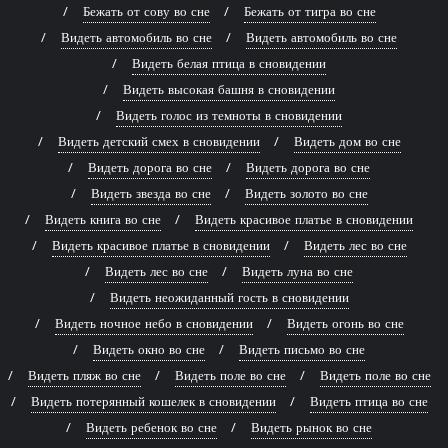
Бежать от сову во сне
Бежать от тигра во сне
Видеть автомобиль во сне
Видеть автомобиль во сне
Видеть белая птица в сновидении
Видеть высокая башня в сновидении
Видеть голос из темноты в сновидении
Видеть детский смех в сновидении
Видеть дом во сне
Видеть дорога во сне
Видеть дорога во сне
Видеть звезда во сне
Видеть золото во сне
Видеть книга во сне
Видеть красивое платье в сновидении
Видеть красивое платье в сновидении
Видеть лес во сне
Видеть лес во сне
Видеть луна во сне
Видеть неожиданный гость в сновидении
Видеть ночное небо в сновидении
Видеть огонь во сне
Видеть окно во сне
Видеть письмо во сне
Видеть пляж во сне
Видеть поле во сне
Видеть поле во сне
Видеть потерянный кошелек в сновидении
Видеть птица во сне
Видеть ребенок во сне
Видеть рынок во сне