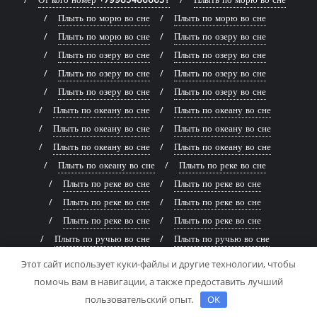
Плыть по морю во сне
Плыть по морю во сне
Плыть по морю во сне
Плыть по озеру во сне
Плыть по озеру во сне
Плыть по озеру во сне
Плыть по озеру во сне
Плыть по озеру во сне
Плыть по озеру во сне
Плыть по озеру во сне
Плыть по океану во сне
Плыть по океану во сне
Плыть по океану во сне
Плыть по океану во сне
Плыть по океану во сне
Плыть по океану во сне
Плыть по океану во сне
Плыть по реке во сне
Плыть по реке во сне
Плыть по реке во сне
Плыть по реке во сне
Плыть по реке во сне
Плыть по реке во сне
Плыть по реке во сне
Плыть по ручью во сне
Плыть по ручью во сне
Плыть по ручью во сне
Плыть по ручью во сне
Этот сайт использует куки-файлы и другие технологии, чтобы
Плыть по ручью во сне
Плыть по ручью во сне
помочь вам в навигации, а также предоставить лучший
Политика конфиденциальности
Потерять велосипед во сне
пользовательский опыт.
OK
Потерять дверь во сне
Потерять дом во сне