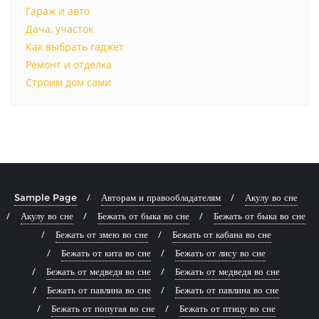
Гараж и авто
Дача, участок
Как выбрать гаджет
Ремонт и отделка
Строим дом сами
Sample Page
Авторам и правообладателям
Акулу во сне
Акулу во сне
Бежать от быка во сне
Бежать от быка во сне
Бежать от змею во сне
Бежать от кабана во сне
Бежать от кита во сне
Бежать от лису во сне
Бежать от медведя во сне
Бежать от медведя во сне
Бежать от павлина во сне
Бежать от павлина во сне
Бежать от попугая во сне
Бежать от птицу во сне