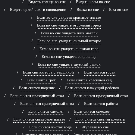
Видеть солнце во сне
Видеть часы во сне
Видеть яркий свет в сновидении
Волка во сне
Ежа во сне
Если во сне увидеть красивое платье
Если во сне увидеть огромный город
Если во сне увидеть плач матери
Если во сне увидеть сильный шторм
Если во сне увидеть снежная гора
Если во сне увидеть сокровища
Если во сне увидеть шумный рынок
Если снится гора с вершиной
Если снится гости
Если снится гроб
Если снится красивый сад
Если снится падение
Если снится плачущий ребенок
Если снится праздничный стол
Если снится праздничный стол
Если снится праздничный стол
Если снится работа
Если снится самолет
Если снится самолет
Если снится свадебное платье
Если снится светлая комната
Если снится чистая вода
Журавля во сне
Значение сна про дождь
Значение сна про дорога