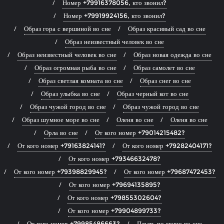
Номер +79916378056, кто звонил?
Номер +79919924156, кто звонил?
Образ гора с вершиной во сне
Образ красивый сад во сне
Образ неизвестный человек во сне
Образ неизвестный человек во сне
Образ новая одежда во сне
Образ огромная рыба во сне
Образ самолет во сне
Образ светлая комната во сне
Образ снег во сне
Образ улыбка во сне
Образ черный кот во сне
Образ чужой город во сне
Образ чужой город во сне
Образ шумное море во сне
Оленя во сне
Оленя во сне
Орла во сне
От кого номер +79014215482?
От кого номер +79163824141?
От кого номер +79282404171?
От кого номер +79346632478?
От кого номер +79398829945?
От кого номер +79687472453?
От кого номер +79694135895?
От кого номер +79855302604?
От кого номер +79904899733?
От кого номер +79985486663?
Плыть по морю во сне