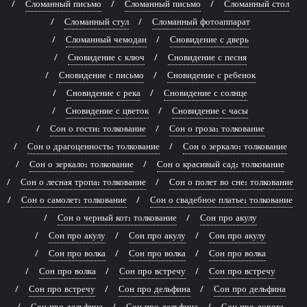
Сломанный письмо
Сломанный письмо
Сломанный стол
Сломанный стул
Сломанный фотоаппарат
Сломанный чемодан
Сновидение с дверь
Сновидение с ключ
Сновидение с песня
Сновидение с письмо
Сновидение с ребенок
Сновидение с река
Сновидение с солнце
Сновидение с цветок
Сновидение с часы
Сон о гости: толкование
Сон о гроза: толкование
Сон о драгоценность: толкование
Сон о зеркало: толкование
Сон о зеркало: толкование
Сон о красивый сад: толкование
Сон о лесная тропа: толкование
Сон о полет во сне: толкование
Сон о самолет: толкование
Сон о свадебное платье: толкование
Сон о черный кот: толкование
Сон про акулу
Сон про акулу
Сон про акулу
Сон про акулу
Сон про волка
Сон про волка
Сон про волка
Сон про волка
Сон про встречу
Сон про встречу
Сон про встречу
Сон про дельфина
Сон про дельфина
Сон про дельфина
Сон про дельфина
Сон про дорога