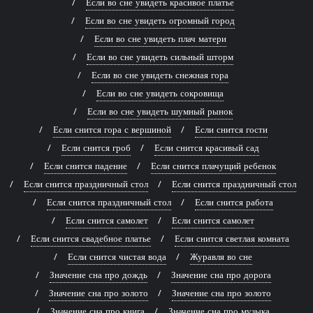
Если во сне увидеть красивое платье
Если во сне увидеть огромный город
Если во сне увидеть плач матери
Если во сне увидеть сильный шторм
Если во сне увидеть снежная гора
Если во сне увидеть сокровища
Если во сне увидеть шумный рынок
Если снится гора с вершиной
Если снится гости
Если снится гроб
Если снится красивый сад
Если снится падение
Если снится плачущий ребенок
Если снится праздничный стол
Если снится праздничный стол
Если снится праздничный стол
Если снится работа
Если снится самолет
Если снится самолет
Если снится свадебное платье
Если снится светлая комната
Если снится чистая вода
Журавля во сне
Значение сна про дождь
Значение сна про дорога
Значение сна про золото
Значение сна про золото
Значение сна про книга
Значение сна про музыка