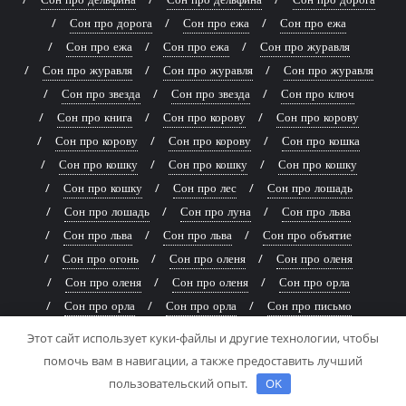
Сон про дорога
Сон про ежа
Сон про ежа
Сон про ежа
Сон про ежа
Сон про журавля
Сон про журавля
Сон про журавля
Сон про журавля
Сон про звезда
Сон про звезда
Сон про ключ
Сон про книга
Сон про корову
Сон про корову
Сон про корову
Сон про корову
Сон про кошка
Сон про кошку
Сон про кошку
Сон про кошку
Сон про кошку
Сон про лес
Сон про лошадь
Сон про лошадь
Сон про луна
Сон про льва
Сон про льва
Сон про льва
Сон про объятие
Сон про огонь
Сон про оленя
Сон про оленя
Сон про оленя
Сон про оленя
Сон про орла
Сон про орла
Сон про орла
Сон про письмо
Сон про поцелуй
Сон про поцелуй
Сон про развод
Этот сайт использует куки-файлы и другие технологии, чтобы
Сон про развод
Сон про развод
Сон про расставание
помочь вам в навигации, а также предоставить лучший
Сон про расставание
Сон про расставание
пользовательский опыт.
OK
Сон про расставание
Сон про рождение ребёнка