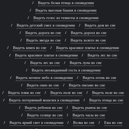
Видеть белая птица в сновидении
Видеть высокая башня в сновидении
Видеть голос из темноты в сновидении
Видеть детский смех в сновидении
Видеть дом во сне
Видеть дорога во сне
Видеть дорога во сне
Видеть звезда во сне
Видеть золото во сне
Видеть книга во сне
Видеть красивое платье в сновидении
Видеть красивое платье в сновидении
Видеть лес во сне
Видеть лес во сне
Видеть луна во сне
Видеть неожиданный гость в сновидении
Видеть ночное небо в сновидении
Видеть огонь во сне
Видеть окно во сне
Видеть письмо во сне
Видеть пляж во сне
Видеть поле во сне
Видеть поле во сне
Видеть потерянный кошелек в сновидении
Видеть птица во сне
Видеть ребенок во сне
Видеть рынок во сне
Видеть солнце во сне
Видеть часы во сне
Видеть яркий свет в сновидении
Волка во сне
Ежа во сне