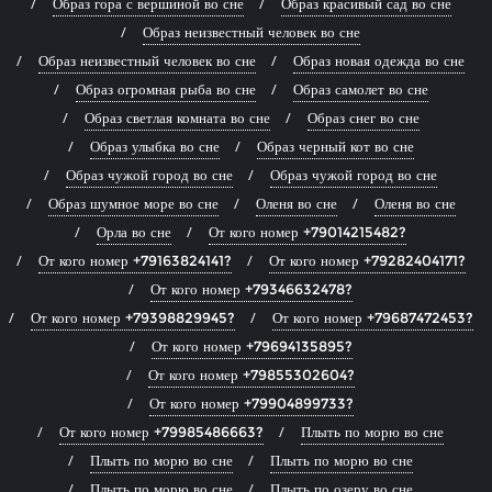
Образ гора с вершиной во сне
Образ красивый сад во сне
Образ неизвестный человек во сне
Образ неизвестный человек во сне
Образ новая одежда во сне
Образ огромная рыба во сне
Образ самолет во сне
Образ светлая комната во сне
Образ снег во сне
Образ улыбка во сне
Образ черный кот во сне
Образ чужой город во сне
Образ чужой город во сне
Образ шумное море во сне
Оленя во сне
Оленя во сне
Орла во сне
От кого номер +79014215482?
От кого номер +79163824141?
От кого номер +79282404171?
От кого номер +79346632478?
От кого номер +79398829945?
От кого номер +79687472453?
От кого номер +79694135895?
От кого номер +79855302604?
От кого номер +79904899733?
От кого номер +79985486663?
Плыть по морю во сне
Плыть по морю во сне
Плыть по морю во сне
Плыть по морю во сне
Плыть по озеру во сне