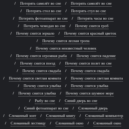
Потерять самолёт во сне
Потерять самолёт во сне
Потерять стол во сне
Потерять стул во сне
Потерять фотоаппарат во сне
Потерять часы во сне
Потерять чемодан во сне
Почему снится гроб
Почему снится зеркало
Почему снится красный цветок
Почему снится лесная тропа
Почему снится неизвестный человек
Почему снится огромная рыба
Почему снится падение
Почему снится поезд
Почему снится полет во сне
Почему снится свадьба
Почему снится свадьба
Почему снится светлая комната
Почему снится светлая комната
Почему снится улыбка
Почему снится улыбка
Почему снится улыбка
Почему снится шумное море
Рыбу во сне
Синий дверь во сне
Синий фотоаппарат во сне
Сломанный дверь
Сломанный зонт
Сломанный книгу
Сломанный компьютер
Сломанный лестницу
Сломанный окно
Сломанный окно