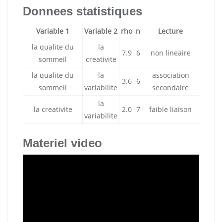
Donnees statistiques
Variable 1
Variable 2
rho
n
Lecture
la qualite du
la
7.9
6
non lineaire
sommeil
creativite
la qualite du
la
association
3.6
6
sommeil
variabilite
secondaire
la
la creativite
2.0
7
faible liaison
variabilite
Materiel video