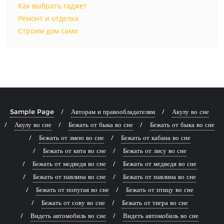
Как выбрать гаджет
Ремонт и отделка
Строим дом сами
Sample Page
Авторам и правообладателям
Акулу во сне
Акулу во сне
Бежать от быка во сне
Бежать от быка во сне
Бежать от змею во сне
Бежать от кабана во сне
Бежать от кита во сне
Бежать от лису во сне
Бежать от медведя во сне
Бежать от медведя во сне
Бежать от павлина во сне
Бежать от павлина во сне
Бежать от попугая во сне
Бежать от птицу во сне
Бежать от сову во сне
Бежать от тигра во сне
Видеть автомобиль во сне
Видеть автомобиль во сне