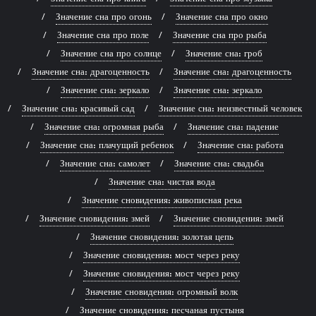
Значение сна про огонь
Значение сна про окно
Значение сна про поле
Значение сна про рыба
Значение сна про солнце
Значение сна: гроб
Значение сна: драгоценность
Значение сна: драгоценность
Значение сна: зеркало
Значение сна: зеркало
Значение сна: красивый сад
Значение сна: неизвестный человек
Значение сна: огромная рыба
Значение сна: падение
Значение сна: плачущий ребенок
Значение сна: работа
Значение сна: самолет
Значение сна: свадьба
Значение сна: чистая вода
Значение сновидения: живописная река
Значение сновидения: змей
Значение сновидения: змей
Значение сновидения: золотая цепь
Значение сновидения: мост через реку
Значение сновидения: мост через реку
Значение сновидения: огромный волк
Значение сновидения: песчаная пустыня