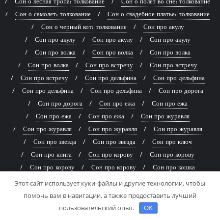
Сон о лесная тропа: толкование
Сон о полет во сне: толкование
Сон о самолет: толкование
Сон о свадебное платье: толкование
Сон о черный кот: толкование
Сон про акулу
Сон про акулу
Сон про акулу
Сон про акулу
Сон про волка
Сон про волка
Сон про волка
Сон про волка
Сон про встречу
Сон про встречу
Сон про встречу
Сон про дельфина
Сон про дельфина
Сон про дельфина
Сон про дельфина
Сон про дорога
Сон про дорога
Сон про ежа
Сон про ежа
Сон про ежа
Сон про ежа
Сон про журавля
Сон про журавля
Сон про журавля
Сон про журавля
Сон про звезда
Сон про звезда
Сон про ключ
Сон про книга
Сон про корову
Сон про корову
Сон про корову
Сон про корову
Сон про кошка
Сон про кошку
Сон про кошку
Сон про кошку
Этот сайт использует куки-файлы и другие технологии, чтобы
Сон про кошку
Сон про лес
Сон про лошадь
помочь вам в навигации, а также предоставить лучший
Сон про лошадь
Сон про луна
Сон про льва
пользовательский опыт.
OK
Сон про льва
Сон про льва
Сон про объятие