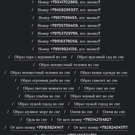
Номер +79341702869, кто звонил?
Номер +79458295937, кто звонил?
Номер +79517199493, кто звонил?
Номер +79735736409, кто звонил?
Номер +79753729799, кто звонил?
Номер +79916378056, кто звонил?
Номер +79919924156, кто звонил?
Образ гора с вершиной во сне
Образ красивый сад во сне
Образ неизвестный человек во сне
Образ неизвестный человек во сне
Образ новая одежда во сне
Образ огромная рыба во сне
Образ самолет во сне
Образ светлая комната во сне
Образ снег во сне
Образ улыбка во сне
Образ черный кот во сне
Образ чужой город во сне
Образ чужой город во сне
Образ шумное море во сне
Оленя во сне
Оленя во сне
Орла во сне
От кого номер +79014215482?
От кого номер +79163824141?
От кого номер +79282404171?
От кого номер +79346632478?