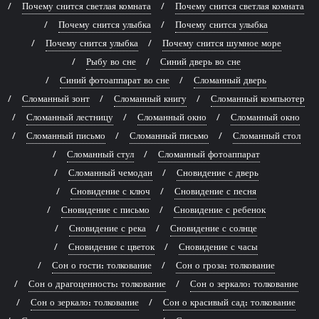
Почему снится светлая комната
Почему снится светлая комната
Почему снится улыбка
Почему снится улыбка
Почему снится улыбка
Почему снится шумное море
Рыбу во сне
Синий дверь во сне
Синий фотоаппарат во сне
Сломанный дверь
Сломанный зонт
Сломанный книгу
Сломанный компьютер
Сломанный лестницу
Сломанный окно
Сломанный окно
Сломанный письмо
Сломанный письмо
Сломанный стол
Сломанный стул
Сломанный фотоаппарат
Сломанный чемодан
Сновидение с дверь
Сновидение с ключ
Сновидение с песня
Сновидение с письмо
Сновидение с ребенок
Сновидение с река
Сновидение с солнце
Сновидение с цветок
Сновидение с часы
Сон о гости: толкование
Сон о гроза: толкование
Сон о драгоценность: толкование
Сон о зеркало: толкование
Сон о зеркало: толкование
Сон о красивый сад: толкование