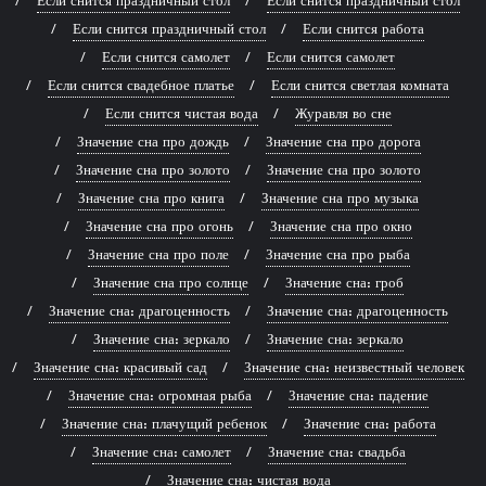
Если снится праздничный стол
Если снится работа
Если снится самолет
Если снится самолет
Если снится свадебное платье
Если снится светлая комната
Если снится чистая вода
Журавля во сне
Значение сна про дождь
Значение сна про дорога
Значение сна про золото
Значение сна про золото
Значение сна про книга
Значение сна про музыка
Значение сна про огонь
Значение сна про окно
Значение сна про поле
Значение сна про рыба
Значение сна про солнце
Значение сна: гроб
Значение сна: драгоценность
Значение сна: драгоценность
Значение сна: зеркало
Значение сна: зеркало
Значение сна: красивый сад
Значение сна: неизвестный человек
Значение сна: огромная рыба
Значение сна: падение
Значение сна: плачущий ребенок
Значение сна: работа
Значение сна: самолет
Значение сна: свадьба
Значение сна: чистая вода