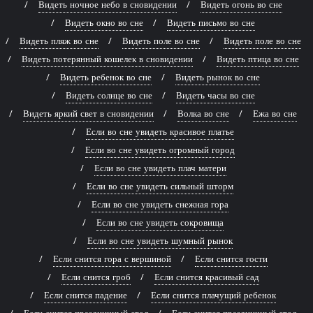
Видеть ночное небо в сновидении
Видеть огонь во сне
Видеть окно во сне
Видеть письмо во сне
Видеть пляж во сне
Видеть поле во сне
Видеть поле во сне
Видеть потерянный кошелек в сновидении
Видеть птица во сне
Видеть ребенок во сне
Видеть рынок во сне
Видеть солнце во сне
Видеть часы во сне
Видеть яркий свет в сновидении
Волка во сне
Ежа во сне
Если во сне увидеть красивое платье
Если во сне увидеть огромный город
Если во сне увидеть плач матери
Если во сне увидеть сильный шторм
Если во сне увидеть снежная гора
Если во сне увидеть сокровища
Если во сне увидеть шумный рынок
Если снится гора с вершиной
Если снится гости
Если снится гроб
Если снится красивый сад
Если снится падение
Если снится плачущий ребенок
Если снится праздничный стол
Если снится праздничный стол