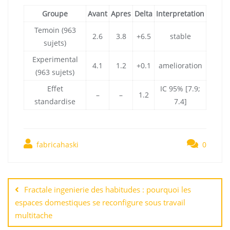
Groupe
Avant
Apres
Delta
Interpretation
Temoin (963
2.6
3.8
+6.5
stable
sujets)
Experimental
4.1
1.2
+0.1
amelioration
(963 sujets)
Effet
IC 95% [7.9;
–
–
1.2
standardise
7.4]
fabricahaski
0
Навигация
по
Fractale ingenierie des habitudes : pourquoi les
записям
espaces domestiques se reconfigure sous travail
multitache