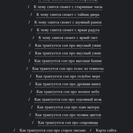
К чему снится сюжет с старинные часы
К чему снится сюжет с тайная дверь
К чему снится сюжет с шумный рынок
К чему снится сюжет с яркая радуга
К чему снится сюжет с яркий свет
Как трактуется сон про вкусный ужин
Как трактуется сон про вкусный ужин
Как трактуется сон про высокая башня
Как трактуется сон про голос из темноты
Как трактуется сон про голубое море
Как трактуется сон про древняя книга
Как трактуется сон про ночное небо
Как трактуется сон про огромный волк
Как трактуется сон про плач матери
Как трактуется сон про поляна цветов
Как трактуется сон про сокровища
Как трактуется сон про старое письмо
Карта сайта