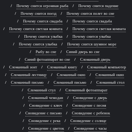
Почему снится огромная рыба
Почему снится падение
Почему снится поезд
Почему снится полет во сне
Почему снится свадьба
Почему снится свадьба
Почему снится светлая комната
Почему снится светлая комната
Почему снится улыбка
Почему снится улыбка
Почему снится улыбка
Почему снится шумное море
Рыбу во сне
Синий дверь во сне
Синий фотоаппарат во сне
Сломанный дверь
Сломанный зонт
Сломанный книгу
Сломанный компьютер
Сломанный лестницу
Сломанный окно
Сломанный окно
Сломанный письмо
Сломанный письмо
Сломанный стол
Сломанный стул
Сломанный фотоаппарат
Сломанный чемодан
Сновидение с дверь
Сновидение с ключ
Сновидение с песня
Сновидение с письмо
Сновидение с ребенок
Сновидение с река
Сновидение с солнце
Сновидение с цветок
Сновидение с часы