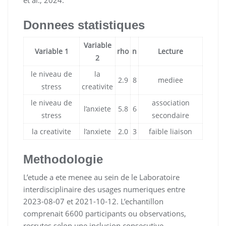
Donnees statistiques
Variable
Variable 1
rho
n
Lecture
2
le niveau de
la
2.9
8
mediee
stress
creativite
le niveau de
association
l’anxiete
5.8
6
stress
secondaire
la creativite
l’anxiete
2.0
3
faible liaison
Methodologie
L’etude a ete menee au sein de le Laboratoire
interdisciplinaire des usages numeriques entre
2023-08-07 et 2021-10-12. L’echantillon
comprenait 6600 participants ou observations,
recrutes selon une inclusion consecutive.