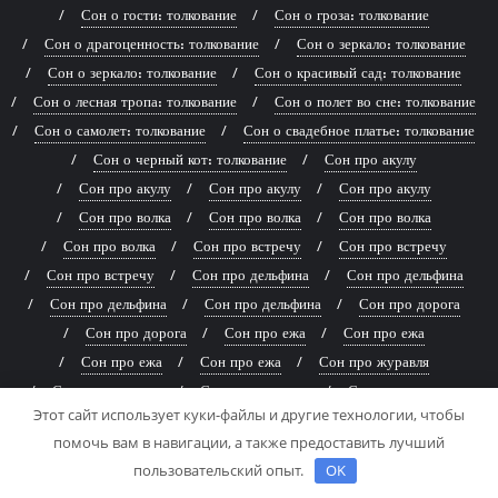
Сон о гости: толкование
Сон о гроза: толкование
Сон о драгоценность: толкование
Сон о зеркало: толкование
Сон о зеркало: толкование
Сон о красивый сад: толкование
Сон о лесная тропа: толкование
Сон о полет во сне: толкование
Сон о самолет: толкование
Сон о свадебное платье: толкование
Сон о черный кот: толкование
Сон про акулу
Сон про акулу
Сон про акулу
Сон про акулу
Сон про волка
Сон про волка
Сон про волка
Сон про волка
Сон про встречу
Сон про встречу
Сон про встречу
Сон про дельфина
Сон про дельфина
Сон про дельфина
Сон про дельфина
Сон про дорога
Сон про дорога
Сон про ежа
Сон про ежа
Сон про ежа
Сон про ежа
Сон про журавля
Сон про журавля
Сон про журавля
Сон про журавля
Этот сайт использует куки-файлы и другие технологии, чтобы
Сон про звезда
Сон про звезда
Сон про ключ
помочь вам в навигации, а также предоставить лучший
Сон про книга
Сон про корову
Сон про корову
пользовательский опыт.
OK
Сон про корову
Сон про корову
Сон про кошка