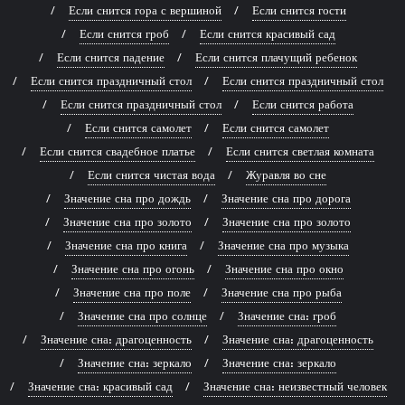
Если снится гора с вершиной
Если снится гости
Если снится гроб
Если снится красивый сад
Если снится падение
Если снится плачущий ребенок
Если снится праздничный стол
Если снится праздничный стол
Если снится праздничный стол
Если снится работа
Если снится самолет
Если снится самолет
Если снится свадебное платье
Если снится светлая комната
Если снится чистая вода
Журавля во сне
Значение сна про дождь
Значение сна про дорога
Значение сна про золото
Значение сна про золото
Значение сна про книга
Значение сна про музыка
Значение сна про огонь
Значение сна про окно
Значение сна про поле
Значение сна про рыба
Значение сна про солнце
Значение сна: гроб
Значение сна: драгоценность
Значение сна: драгоценность
Значение сна: зеркало
Значение сна: зеркало
Значение сна: красивый сад
Значение сна: неизвестный человек