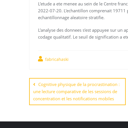
L’etude a ete menee au sein de le Centre fra
2022-07-20. L’echantillon comprenait 19711 p
echantillonnage aleatoire stratifie.
L’analyse des donnees s’est appuyee sur un 
codage qualitatif. Le seuil de signification a e
fabricahaski
Навигация
по
Cognitive physique de la procrastination :
une lecture comparative de les sessions de
записям
concentration et les notifications mobiles