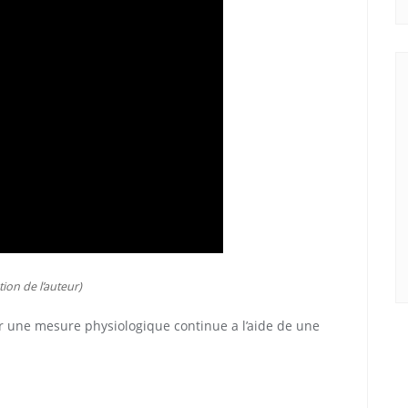
tion de l’auteur)
r une mesure physiologique continue a l’aide de une