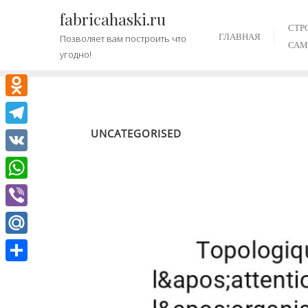
Промотать
fabricahaski.ru
к
СТР
ГЛАВНАЯ
Позволяет вам построить что
содержимому
САМ
угодно!
Odnoklassniki
UNCATEGORISED
Telegram
VK
WhatsApp
Viber
Mail.Ru
Отправить