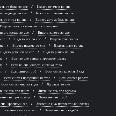
ать от быка во сне
Бежать от змею во сне
от медведя во сне
Бежать от павлина во сне
ь от тигра во сне
Видеть автомобиль во сне
Видеть голос из темноты в сновидении
идеть звезда во сне
Видеть золото во сне
 сне
Видеть лес во сне
Видеть луна во сне
сне
Видеть письмо во сне
Видеть пляж во сне
Видеть ребенок во сне
Видеть рынок во сне
не
Если во сне увидеть красивое платье
рм
Если во сне увидеть снежная гора
и
Если снится гроб
Если снится красивый сад
Если снится праздничный стол
Если снится работа
Если снится чистая вода
Журавля во сне
чение сна про книга
Значение сна про музыка
ение сна про солнце
Значение сна: гроб
 сна: красивый сад
Значение сна: неизвестный человек
Значение сна: самолет
Значение сна: свадьба