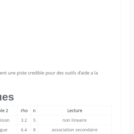
nt une piste credible pour des outils d’aide a la
ues
le 2
rho
n
Lecture
ision
3.2
5
non lineaire
igue
6.4
8
association secondaire