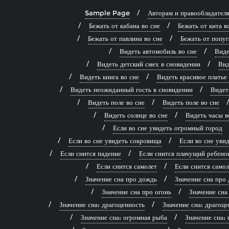
Sample Page
Авторам и правообладател
Бежать от кабана во сне
Бежать от кита в
Бежать от павлина во сне
Бежать от попуг
Видеть автомобиль во сне
Виде
Видеть детский смех в сновидении
Вид
Видеть книга во сне
Видеть красивое платье
Видеть неожиданный гость в сновидении
Видет
Видеть поле во сне
Видеть поле во сне
Видеть солнце во сне
Видеть часы в
Если во сне увидеть огромный город
Если во сне увидеть сокровища
Если во сне ув
Если снится падение
Если снится плачущий ребено
Если снится самолет
Если снится самол
Значение сна про дождь
Значение сна про 
Значение сна про огонь
Значение сна
Значение сна: драгоценность
Значение сна: драгоце
Значение сна: огромная рыба
Значение сна: 