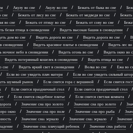
ям
Акулу во сне
Акулу во сне
Бежать от быка во сне
Беж
о сне
Бежать от лису во сне
Бежать от медведя во сне
Бежать 
ая во сне
Бежать от птицу во сне
Бежать от сову во сне
Бежат
ть белая птица в сновидении
Видеть высокая башня в сновидении
еть дом во сне
Видеть дорога во сне
Видеть дорога во сне
В
 в сновидении
Видеть красивое платье в сновидении
Видеть лес во
ь ночное небо в сновидении
Видеть огонь во сне
Видеть окно во 
Видеть потерянный кошелек в сновидении
Видеть птица во сне
о сне
Видеть яркий свет в сновидении
Волка во сне
Ежа во с
Если во сне увидеть плач матери
Если во сне увидеть сильный што
идеть шумный рынок
Если снится гора с вершиной
Если снится гост
к
Если снится праздничный стол
Если снится праздничный стол
ет
Если снится свадебное платье
Если снится светлая комната
дорога
Значение сна про золото
Значение сна про золото
Зна
 про окно
Значение сна про поле
Значение сна про рыба
Знач
нность
Значение сна: зеркало
Значение сна: зеркало
Значение
падение
Значение сна: плачущий ребенок
Значение сна: работа