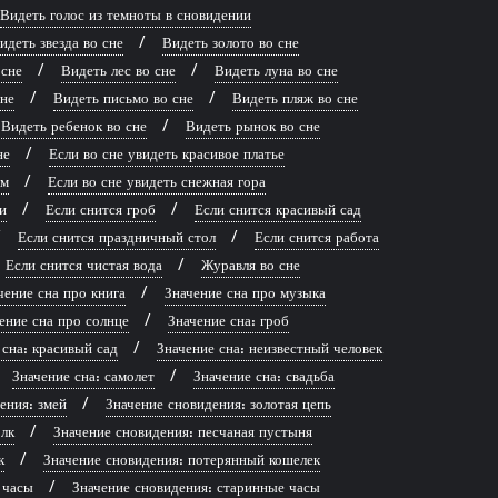
Видеть голос из темноты в сновидении
идеть звезда во сне
Видеть золото во сне
 сне
Видеть лес во сне
Видеть луна во сне
сне
Видеть письмо во сне
Видеть пляж во сне
Видеть ребенок во сне
Видеть рынок во сне
не
Если во сне увидеть красивое платье
рм
Если во сне увидеть снежная гора
и
Если снится гроб
Если снится красивый сад
Если снится праздничный стол
Если снится работа
Если снится чистая вода
Журавля во сне
чение сна про книга
Значение сна про музыка
ение сна про солнце
Значение сна: гроб
 сна: красивый сад
Значение сна: неизвестный человек
Значение сна: самолет
Значение сна: свадьба
ения: змей
Значение сновидения: золотая цепь
лк
Значение сновидения: песчаная пустыня
к
Значение сновидения: потерянный кошелек
 часы
Значение сновидения: старинные часы