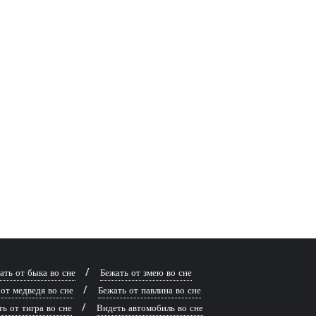
ать от быка во сне
Бежать от змею во сне
от медведя во сне
Бежать от павлина во сне
ь от тигра во сне
Видеть автомобиль во сне