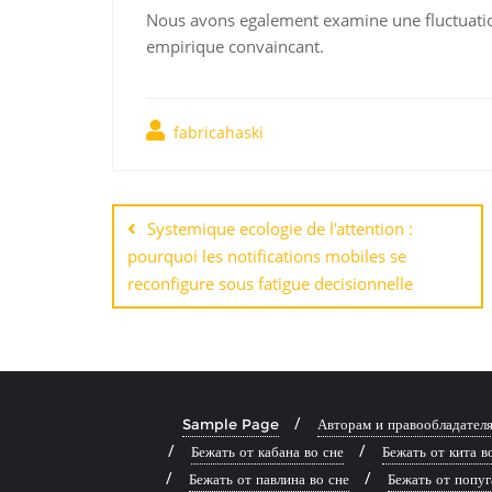
Nous avons egalement examine une fluctuation
empirique convaincant.
fabricahaski
Навигация
по
Systemique ecologie de l'attention :
pourquoi les notifications mobiles se
записям
reconfigure sous fatigue decisionnelle
Sample Page
Авторам и правообладател
Бежать от кабана во сне
Бежать от кита в
Бежать от павлина во сне
Бежать от попуг