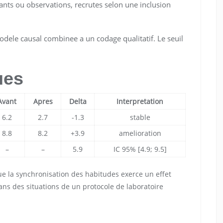
ants ou observations, recrutes selon une inclusion
dele causal combinee a un codage qualitatif. Le seuil
ues
Avant
Apres
Delta
Interpretation
6.2
2.7
-1.3
stable
8.8
8.2
+3.9
amelioration
–
–
5.9
IC 95% [4.9; 9.5]
 la synchronisation des habitudes exerce un effet
ans des situations de un protocole de laboratoire