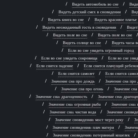
Видеть автомобиль во сне
Виде
Видеть детский смех в сновидении
Вид
Видеть книга во сне
Видеть красивое платье
Видеть неожиданный гость в сновидении
Видет
Видеть поле во сне
Видеть поле во сне
Видеть солнце во сне
Видеть часы в
Если во сне увидеть огромный город
Если во сне увидеть сокровища
Если во сне ув
Если снится падение
Если снится плачущий ребено
Если снится самолет
Если снится самол
Значение сна про дождь
Значение сна про 
Значение сна про огонь
Значение сна
Значение сна: драгоценность
Значение сна: драгоце
Значение сна: огромная рыба
Значение сна: 
Значение сна: чистая вода
Значение сновиде
Значение сновидения: мост через реку
Зн
Значение сновидения: плач матери
Значен
Значение сновидения: потерянный кошелек