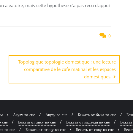
 aleatoire, mais cette hypothese n’a pas recu d’appui
0
Topologique topologie domestique : une lecture
comparative de le cafe matinal et les espaces
domestiques
ям
Акулу во сне
Акулу во сне
Бежать от быка во сне
Беж
о сне
Бежать от лису во сне
Бежать от медведя во сне
Бежать 
ая во сне
Бежать от птицу во сне
Бежать от сову во сне
Бежат