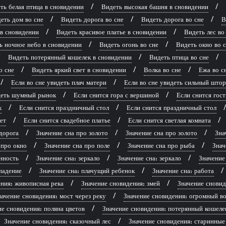
ть белая птица в сновидении
Видеть высокая башня в сновидении
еть дом во сне
Видеть дорога во сне
Видеть дорога во сне
В
 в сновидении
Видеть красивое платье в сновидении
Видеть лес во
ь ночное небо в сновидении
Видеть огонь во сне
Видеть окно во 
Видеть потерянный кошелек в сновидении
Видеть птица во сне
о сне
Видеть яркий свет в сновидении
Волка во сне
Ежа во с
Если во сне увидеть плач матери
Если во сне увидеть сильный што
идеть шумный рынок
Если снится гора с вершиной
Если снится гост
к
Если снится праздничный стол
Если снится праздничный стол
ет
Если снится свадебное платье
Если снится светлая комната
дорога
Значение сна про золото
Значение сна про золото
Зна
 про окно
Значение сна про поле
Значение сна про рыба
Знач
нность
Значение сна: зеркало
Значение сна: зеркало
Значение
падение
Значение сна: плачущий ребенок
Значение сна: работа
ния: живописная река
Значение сновидения: змей
Значение сновид
ачение сновидения: мост через реку
Значение сновидения: огромный во
ие сновидения: поляна цветов
Значение сновидения: потерянный кошеле
Значение сновидения: сказочный лес
Значение сновидения: старинные