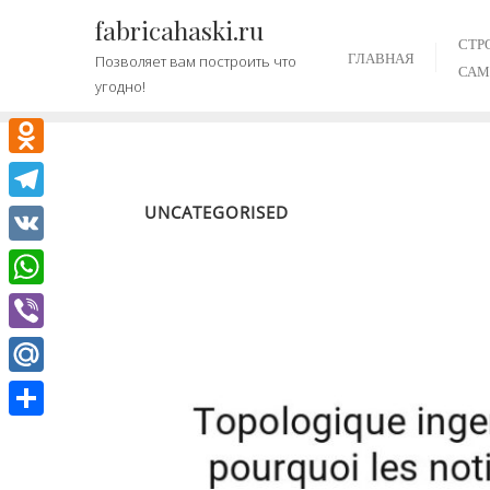
Промотать
fabricahaski.ru
к
СТР
ГЛАВНАЯ
Позволяет вам построить что
содержимому
САМ
угодно!
Odnoklassniki
UNCATEGORISED
Telegram
VK
WhatsApp
Viber
Mail.Ru
Отправить