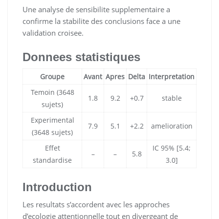
Une analyse de sensibilite supplementaire a
confirme la stabilite des conclusions face a une
validation croisee.
Donnees statistiques
Groupe
Avant
Apres
Delta
Interpretation
Temoin (3648
1.8
9.2
+0.7
stable
sujets)
Experimental
7.9
5.1
+2.2
amelioration
(3648 sujets)
Effet
IC 95% [5.4;
–
–
5.8
standardise
3.0]
Introduction
Les resultats s’accordent avec les approches
d’ecologie attentionnelle tout en divergeant de