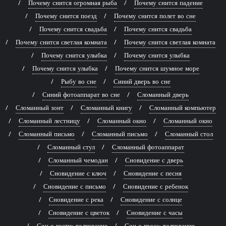
Почему снится огромная рыба
Почему снится падение
Почему снится поезд
Почему снится полет во сне
Почему снится свадьба
Почему снится свадьба
Почему снится светлая комната
Почему снится светлая комната
Почему снится улыбка
Почему снится улыбка
Почему снится улыбка
Почему снится шумное море
Рыбу во сне
Синий дверь во сне
Синий фотоаппарат во сне
Сломанный дверь
Сломанный зонт
Сломанный книгу
Сломанный компьютер
Сломанный лестницу
Сломанный окно
Сломанный окно
Сломанный письмо
Сломанный письмо
Сломанный стол
Сломанный стул
Сломанный фотоаппарат
Сломанный чемодан
Сновидение с дверь
Сновидение с ключ
Сновидение с песня
Сновидение с письмо
Сновидение с ребенок
Сновидение с река
Сновидение с солнце
Сновидение с цветок
Сновидение с часы
Сон о гости: толкование
Сон о гроза: толкование