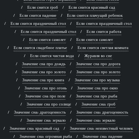
Если снится гроб
Если снится красивый сад
Если снится падение
Если снится плачущий ребенок
Если снится праздничный стол
Если снится праздничный стол
Если снится праздничный стол
Если снится работа
Если снится самолет
Если снится самолет
Если снится свадебное платье
Если снится светлая комната
Если снится чистая вода
Журавля во сне
Значение сна про дождь
Значение сна про дорога
Значение сна про золото
Значение сна про золото
Значение сна про книга
Значение сна про музыка
Значение сна про огонь
Значение сна про окно
Значение сна про поле
Значение сна про рыба
Значение сна про солнце
Значение сна: гроб
Значение сна: драгоценность
Значение сна: драгоценность
Значение сна: зеркало
Значение сна: зеркало
Значение сна: красивый сад
Значение сна: неизвестный человек
Значение сна: огромная рыба
Значение сна: падение