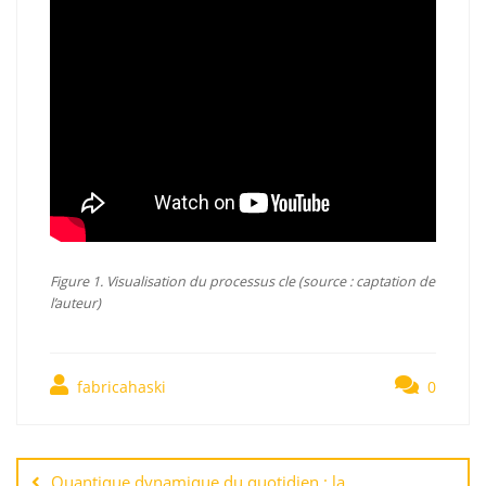
Figure 1. Visualisation du processus cle (source : captation de
l’auteur)
fabricahaski
0
Навигация
по
Quantique dynamique du quotidien : la