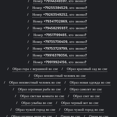
Номер +79144349397, кто звонил?
Номер +79255384529, кто звонил?
Номер +79263549252, кто звонил?
Номер +79341702869, кто звонил?
Номер +79458295937, кто звонил?
Номер +79517199493, кто звонил?
Номер +79735736409, кто звонил?
Номер +79753729799, кто звонил?
Номер +79916378056, кто звонил?
Номер +79919924156, кто звонил?
Образ гора с вершиной во сне
Образ красивый сад во сне
Образ неизвестный человек во сне
Образ неизвестный человек во сне
Образ новая одежда во сне
Образ огромная рыба во сне
Образ самолет во сне
Образ светлая комната во сне
Образ снег во сне
Образ улыбка во сне
Образ черный кот во сне
Образ чужой город во сне
Образ чужой город во сне
Образ шумное море во сне
Оленя во сне
Оленя во сне