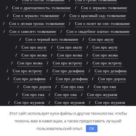
Сон о драгоценность: толкование
Сон о зеркало: толкование
Сон о зеркало: толкование
Сон о красивый сад: толкование
Сон о лесная тропа: толкование
Сон о полет во сне: толкование
Сон о самолет: толкование
Сон о свадебное платье: толкование
Сон о черный кот: толкование
Сон про акулу
Сон про акулу
Сон про акулу
Сон про акулу
Сон про волка
Сон про волка
Сон про волка
Сон про волка
Сон про встречу
Сон про встречу
Сон про встречу
Сон про дельфина
Сон про дельфина
Сон про дельфина
Сон про дельфина
Сон про дорога
Сон про дорога
Сон про ежа
Сон про ежа
Сон про ежа
Сон про ежа
Сон про журавля
Сон про журавля
Сон про журавля
Сон про журавля
Сон про звезда
Сон про звезда
Сон про ключ
Этот сайт использует куки-файлы и другие технологии, чтобы
Сон про книга
Сон про корову
Сон про корову
помочь вам в навигации, а также предоставить лучший
Сон про корову
Сон про корову
Сон про кошка
пользовательский опыт.
OK
Сон про кошку
Сон про кошку
Сон про кошку