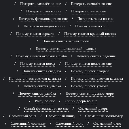
Потерять самолёт во сне
Потерять самолёт во сне
Потерять стол во сне
Потерять стул во сне
Потерять фотоаппарат во сне
Потерять часы во сне
Потерять чемодан во сне
Почему снится гроб
Почему снится зеркало
Почему снится красный цветок
Почему снится лесная тропа
Почему снится неизвестный человек
Почему снится огромная рыба
Почему снится падение
Почему снится поезд
Почему снится полет во сне
Почему снится свадьба
Почему снится свадьба
Почему снится светлая комната
Почему снится светлая комната
Почему снится улыбка
Почему снится улыбка
Почему снится улыбка
Почему снится шумное море
Рыбу во сне
Синий дверь во сне
Синий фотоаппарат во сне
Сломанный дверь
Сломанный зонт
Сломанный книгу
Сломанный компьютер
Сломанный лестницу
Сломанный окно
Сломанный окно