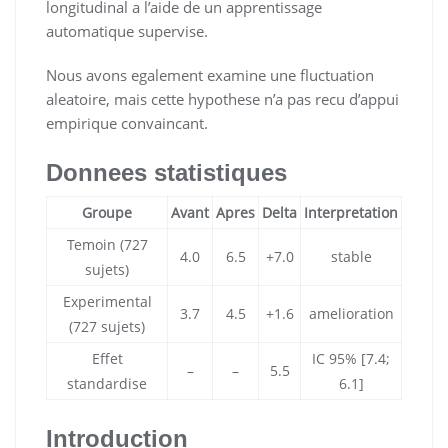
longitudinal a l’aide de un apprentissage
automatique supervise.
Nous avons egalement examine une fluctuation
aleatoire, mais cette hypothese n’a pas recu d’appui
empirique convaincant.
Donnees statistiques
Groupe
Avant
Apres
Delta
Interpretation
Temoin (727
4.0
6.5
+7.0
stable
sujets)
Experimental
3.7
4.5
+1.6
amelioration
(727 sujets)
Effet
IC 95% [7.4;
–
–
5.5
standardise
6.1]
Introduction