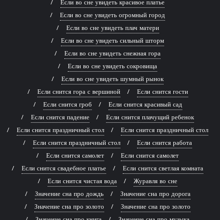
Если во сне увидеть красивое платье
Если во сне увидеть огромный город
Если во сне увидеть плач матери
Если во сне увидеть сильный шторм
Если во сне увидеть снежная гора
Если во сне увидеть сокровища
Если во сне увидеть шумный рынок
Если снится гора с вершиной
Если снится гости
Если снится гроб
Если снится красивый сад
Если снится падение
Если снится плачущий ребенок
Если снится праздничный стол
Если снится праздничный стол
Если снится праздничный стол
Если снится работа
Если снится самолет
Если снится самолет
Если снится свадебное платье
Если снится светлая комната
Если снится чистая вода
Журавля во сне
Значение сна про дождь
Значение сна про дорога
Значение сна про золото
Значение сна про золото
Значение сна про книга
Значение сна про музыка