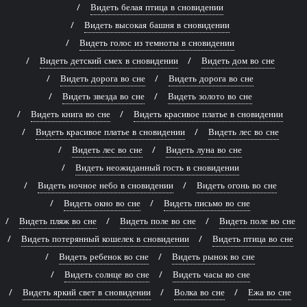
Видеть белая птица в сновидении
Видеть высокая башня в сновидении
Видеть голос из темноты в сновидении
Видеть детский смех в сновидении
Видеть дом во сне
Видеть дорога во сне
Видеть дорога во сне
Видеть звезда во сне
Видеть золото во сне
Видеть книга во сне
Видеть красивое платье в сновидении
Видеть красивое платье в сновидении
Видеть лес во сне
Видеть лес во сне
Видеть луна во сне
Видеть неожиданный гость в сновидении
Видеть ночное небо в сновидении
Видеть огонь во сне
Видеть окно во сне
Видеть письмо во сне
Видеть пляж во сне
Видеть поле во сне
Видеть поле во сне
Видеть потерянный кошелек в сновидении
Видеть птица во сне
Видеть ребенок во сне
Видеть рынок во сне
Видеть солнце во сне
Видеть часы во сне
Видеть яркий свет в сновидении
Волка во сне
Ежа во сне