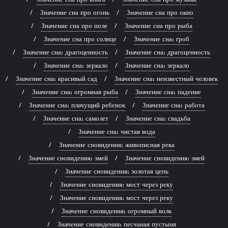
Значение сна про огонь
Значение сна про окно
Значение сна про поле
Значение сна про рыба
Значение сна про солнце
Значение сна: гроб
Значение сна: драгоценность
Значение сна: драгоценность
Значение сна: зеркало
Значение сна: зеркало
Значение сна: красивый сад
Значение сна: неизвестный человек
Значение сна: огромная рыба
Значение сна: падение
Значение сна: плачущий ребенок
Значение сна: работа
Значение сна: самолет
Значение сна: свадьба
Значение сна: чистая вода
Значение сновидения: живописная река
Значение сновидения: змей
Значение сновидения: змей
Значение сновидения: золотая цепь
Значение сновидения: мост через реку
Значение сновидения: мост через реку
Значение сновидения: огромный волк
Значение сновидения: песчаная пустыня