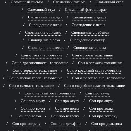
Сломанный письмо
Сломанный письмо
Сломанный стол
Сломанный стул
Сломанный фотоаппарат
Сломанный чемодан
Сновидение с дверь
Сновидение с ключ
Сновидение с песня
Сновидение с письмо
Сновидение с ребенок
Сновидение с река
Сновидение с солнце
Сновидение с цветок
Сновидение с часы
Сон о гости: толкование
Сон о гроза: толкование
Сон о драгоценность: толкование
Сон о зеркало: толкование
Сон о зеркало: толкование
Сон о красивый сад: толкование
Сон о лесная тропа: толкование
Сон о полет во сне: толкование
Сон о самолет: толкование
Сон о свадебное платье: толкование
Сон о черный кот: толкование
Сон про акулу
Сон про акулу
Сон про акулу
Сон про акулу
Сон про волка
Сон про волка
Сон про волка
Сон про волка
Сон про встречу
Сон про встречу
Сон про встречу
Сон про дельфина
Сон про дельфина
Сон про дельфина
Сон про дельфина
Сон про дорога