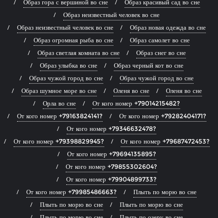
Образ гора с вершиной во сне
Образ красивый сад во сне
Образ неизвестный человек во сне
Образ неизвестный человек во сне
Образ новая одежда во сне
Образ огромная рыба во сне
Образ самолет во сне
Образ светлая комната во сне
Образ снег во сне
Образ улыбка во сне
Образ черный кот во сне
Образ чужой город во сне
Образ чужой город во сне
Образ шумное море во сне
Оленя во сне
Оленя во сне
Орла во сне
От кого номер +79014215482?
От кого номер +79163824141?
От кого номер +79282404171?
От кого номер +79346632478?
От кого номер +79398829945?
От кого номер +79687472453?
От кого номер +79694135895?
От кого номер +79855302604?
От кого номер +79904899733?
От кого номер +79985486663?
Плыть по морю во сне
Плыть по морю во сне
Плыть по морю во сне
Плыть по морю во сне
Плыть по озеру во сне