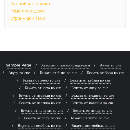
Как выбрать гаджет
Ремонт и отделка
Строим дом сами
Sample Page
Авторам и правообладателям
Акулу во сне
Акулу во сне
Бежать от быка во сне
Бежать от быка во сне
Бежать от змею во сне
Бежать от кабана во сне
Бежать от кита во сне
Бежать от лису во сне
Бежать от медведя во сне
Бежать от медведя во сне
Бежать от павлина во сне
Бежать от павлина во сне
Бежать от попугая во сне
Бежать от птицу во сне
Бежать от сову во сне
Бежать от тигра во сне
Видеть автомобиль во сне
Видеть автомобиль во сне