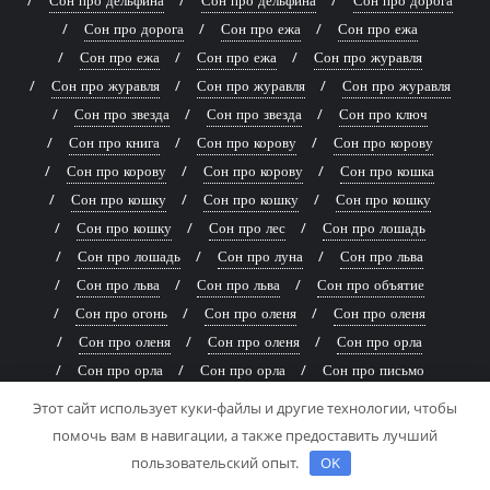
Сон про дорога
Сон про ежа
Сон про ежа
Сон про ежа
Сон про ежа
Сон про журавля
Сон про журавля
Сон про журавля
Сон про журавля
Сон про звезда
Сон про звезда
Сон про ключ
Сон про книга
Сон про корову
Сон про корову
Сон про корову
Сон про корову
Сон про кошка
Сон про кошку
Сон про кошку
Сон про кошку
Сон про кошку
Сон про лес
Сон про лошадь
Сон про лошадь
Сон про луна
Сон про льва
Сон про льва
Сон про льва
Сон про объятие
Сон про огонь
Сон про оленя
Сон про оленя
Сон про оленя
Сон про оленя
Сон про орла
Сон про орла
Сон про орла
Сон про письмо
Сон про поцелуй
Сон про поцелуй
Сон про развод
Этот сайт использует куки-файлы и другие технологии, чтобы
Сон про развод
Сон про развод
Сон про расставание
помочь вам в навигации, а также предоставить лучший
Сон про расставание
Сон про расставание
пользовательский опыт.
OK
Сон про расставание
Сон про рождение ребёнка