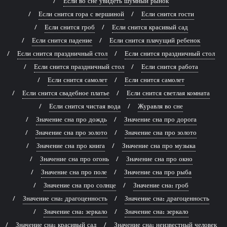
Если во сне увидеть шумный рынок
Если снится гора с вершиной
Если снится гости
Если снится гроб
Если снится красивый сад
Если снится падение
Если снится плачущий ребенок
Если снится праздничный стол
Если снится праздничный стол
Если снится праздничный стол
Если снится работа
Если снится самолет
Если снится самолет
Если снится свадебное платье
Если снится светлая комната
Если снится чистая вода
Журавля во сне
Значение сна про дождь
Значение сна про дорога
Значение сна про золото
Значение сна про золото
Значение сна про книга
Значение сна про музыка
Значение сна про огонь
Значение сна про окно
Значение сна про поле
Значение сна про рыба
Значение сна про солнце
Значение сна: гроб
Значение сна: драгоценность
Значение сна: драгоценность
Значение сна: зеркало
Значение сна: зеркало
Значение сна: красивый сад
Значение сна: неизвестный человек