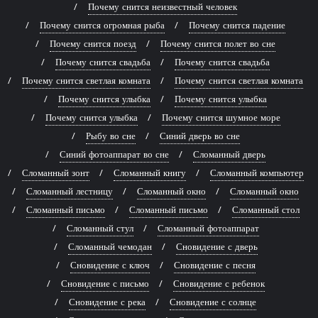
Почему снится неизвестный человек
Почему снится огромная рыба
Почему снится падение
Почему снится поезд
Почему снится полет во сне
Почему снится свадьба
Почему снится свадьба
Почему снится светлая комната
Почему снится светлая комната
Почему снится улыбка
Почему снится улыбка
Почему снится улыбка
Почему снится шумное море
Рыбу во сне
Синий дверь во сне
Синий фотоаппарат во сне
Сломанный дверь
Сломанный зонт
Сломанный книгу
Сломанный компьютер
Сломанный лестницу
Сломанный окно
Сломанный окно
Сломанный письмо
Сломанный письмо
Сломанный стол
Сломанный стул
Сломанный фотоаппарат
Сломанный чемодан
Сновидение с дверь
Сновидение с ключ
Сновидение с песня
Сновидение с письмо
Сновидение с ребенок
Сновидение с река
Сновидение с солнце