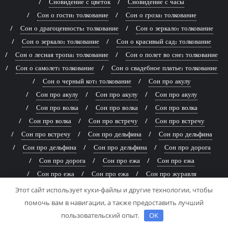
Сновидение с цветок
Сновидение с часы
Сон о гости: толкование
Сон о гроза: толкование
Сон о драгоценность: толкование
Сон о зеркало: толкование
Сон о зеркало: толкование
Сон о красивый сад: толкование
Сон о лесная тропа: толкование
Сон о полет во сне: толкование
Сон о самолет: толкование
Сон о свадебное платье: толкование
Сон о черный кот: толкование
Сон про акулу
Сон про акулу
Сон про акулу
Сон про акулу
Сон про волка
Сон про волка
Сон про волка
Сон про волка
Сон про встречу
Сон про встречу
Сон про встречу
Сон про дельфина
Сон про дельфина
Сон про дельфина
Сон про дельфина
Сон про дорога
Сон про дорога
Сон про ежа
Сон про ежа
Сон про ежа
Сон про ежа
Сон про журавля
Сон про журавля
Сон про журавля
Сон про журавля
Этот сайт использует куки-файлы и другие технологии, чтобы
Сон про звезда
Сон про звезда
Сон про ключ
помочь вам в навигации, а также предоставить лучший
Сон про книга
Сон про корову
Сон про корову
пользовательский опыт.
OK
Сон про корову
Сон про корову
Сон про кошка