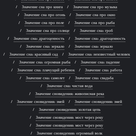
Значение сна про книга
Значение сна про музыка
Значение сна про огонь
Значение сна про окно
Значение сна про поле
Значение сна про рыба
Значение сна про солнце
Значение сна: гроб
Значение сна: драгоценность
Значение сна: драгоценность
Значение сна: зеркало
Значение сна: зеркало
Значение сна: красивый сад
Значение сна: неизвестный человек
Значение сна: огромная рыба
Значение сна: падение
Значение сна: плачущий ребенок
Значение сна: работа
Значение сна: самолет
Значение сна: свадьба
Значение сна: чистая вода
Значение сновидения: живописная река
Значение сновидения: змей
Значение сновидения: змей
Значение сновидения: золотая цепь
Значение сновидения: мост через реку
Значение сновидения: мост через реку
Значение сновидения: огромный волк