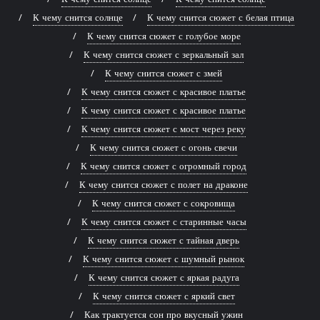
К чему снится солнце
К чему снится сюжет с белая птица
К чему снится сюжет с голубое море
К чему снится сюжет с зеркальный зал
К чему снится сюжет с змей
К чему снится сюжет с красивое платье
К чему снится сюжет с красивое платье
К чему снится сюжет с мост через реку
К чему снится сюжет с огонь свечи
К чему снится сюжет с огромный город
К чему снится сюжет с полет на драконе
К чему снится сюжет с сокровища
К чему снится сюжет с старинные часы
К чему снится сюжет с тайная дверь
К чему снится сюжет с шумный рынок
К чему снится сюжет с яркая радуга
К чему снится сюжет с яркий свет
Как трактуется сон про вкусный ужин