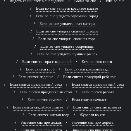
Видеть яркий свет в сновидении
Волка во сне
Ежа во сне
Если во сне увидеть красивое платье
Если во сне увидеть огромный город
Если во сне увидеть плач матери
Если во сне увидеть сильный шторм
Если во сне увидеть снежная гора
Если во сне увидеть сокровища
Если во сне увидеть шумный рынок
Если снится гора с вершиной
Если снится гости
Если снится гроб
Если снится красивый сад
Если снится падение
Если снится плачущий ребенок
Если снится праздничный стол
Если снится праздничный стол
Если снится праздничный стол
Если снится работа
Если снится самолет
Если снится самолет
Если снится свадебное платье
Если снится светлая комната
Если снится чистая вода
Журавля во сне
Значение сна про дождь
Значение сна про дорога
Значение сна про золото
Значение сна про золото