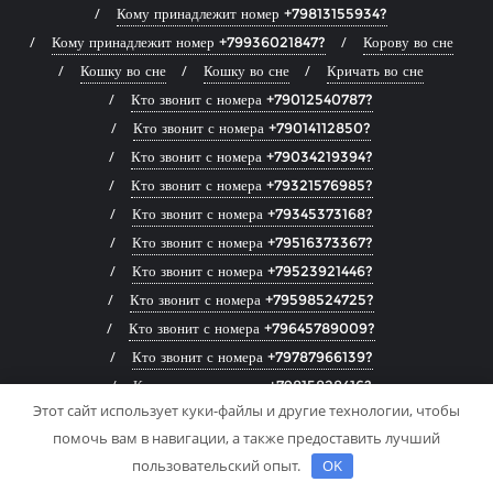
Кому принадлежит номер +79813155934?
Кому принадлежит номер +79936021847?
Корову во сне
Кошку во сне
Кошку во сне
Кричать во сне
Кто звонит с номера +79012540787?
Кто звонит с номера +79014112850?
Кто звонит с номера +79034219394?
Кто звонит с номера +79321576985?
Кто звонит с номера +79345373168?
Кто звонит с номера +79516373367?
Кто звонит с номера +79523921446?
Кто звонит с номера +79598524725?
Кто звонит с номера +79645789009?
Кто звонит с номера +79787966139?
Кто звонит с номера +79815828416?
Этот сайт использует куки-файлы и другие технологии, чтобы
Кто звонит с номера +79820035199?
помочь вам в навигации, а также предоставить лучший
Кто звонит с номера +79821531439?
пользовательский опыт.
OK
Кто звонит с номера +79880986201?
Летать во сне