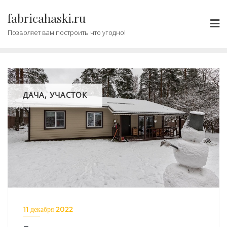
Промотать
fabricahaski.ru
к
содержимому
Позволяет вам построить что угодно!
ДАЧА, УЧАСТОК
11 декабря 2022