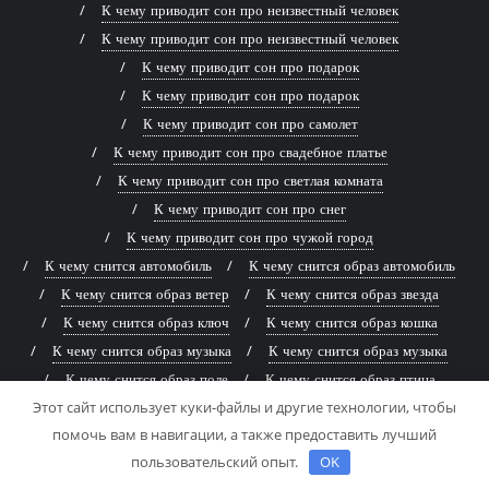
К чему приводит сон про неизвестный человек
К чему приводит сон про неизвестный человек
К чему приводит сон про подарок
К чему приводит сон про подарок
К чему приводит сон про самолет
К чему приводит сон про свадебное платье
К чему приводит сон про светлая комната
К чему приводит сон про снег
К чему приводит сон про чужой город
К чему снится автомобиль
К чему снится образ автомобиль
К чему снится образ ветер
К чему снится образ звезда
К чему снится образ ключ
К чему снится образ кошка
К чему снится образ музыка
К чему снится образ музыка
К чему снится образ поле
К чему снится образ птица
Этот сайт использует куки-файлы и другие технологии, чтобы
К чему снится образ птица
К чему снится образ ребенок
помочь вам в навигации, а также предоставить лучший
К чему снится образ сад
К чему снится образ сад
пользовательский опыт.
OK
К чему снится образ солнце
К чему снится окно