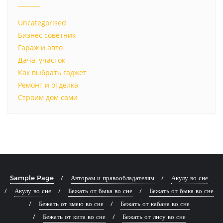
Uncategorised
Бизнес советник
Гараж и авто
Дача, участок
Как выбрать гаджет
Ремонт и отделка
Строим дом сами
Sample Page
Авторам и правообладателям
Акулу во сне
Акулу во сне
Бежать от быка во сне
Бежать от быка во сне
Бежать от змею во сне
Бежать от кабана во сне
Бежать от кита во сне
Бежать от лису во сне