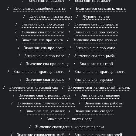
Если снится самолет
Если снится самолет
Если снится свадебное платье
Если снится светлая комната
Если снится чистая вода
Журавля во сне
Значение сна про дождь
Значение сна про дорога
Значение сна про золото
Значение сна про золото
Значение сна про книга
Значение сна про музыка
Значение сна про огонь
Значение сна про окно
Значение сна про поле
Значение сна про рыба
Значение сна про солнце
Значение сна: гроб
Значение сна: драгоценность
Значение сна: драгоценность
Значение сна: зеркало
Значение сна: зеркало
Значение сна: красивый сад
Значение сна: неизвестный человек
Значение сна: огромная рыба
Значение сна: падение
Значение сна: плачущий ребенок
Значение сна: работа
Значение сна: самолет
Значение сна: свадьба
Значение сна: чистая вода
Значение сновидения: живописная река
Значение сновидения: змей
Значение сновидения: змей