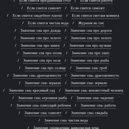
Если снится праздничный стол
Если снится работа
Если снится самолет
Если снится самолет
Если снится свадебное платье
Если снится светлая комната
Если снится чистая вода
Журавля во сне
Значение сна про дождь
Значение сна про дорога
Значение сна про золото
Значение сна про золото
Значение сна про книга
Значение сна про музыка
Значение сна про огонь
Значение сна про окно
Значение сна про поле
Значение сна про рыба
Значение сна про солнце
Значение сна: гроб
Значение сна: драгоценность
Значение сна: драгоценность
Значение сна: зеркало
Значение сна: зеркало
Значение сна: красивый сад
Значение сна: неизвестный человек
Значение сна: огромная рыба
Значение сна: падение
Значение сна: плачущий ребенок
Значение сна: работа
Значение сна: самолет
Значение сна: свадьба
Значение сна: чистая вода
Значение сновидения: живописная река