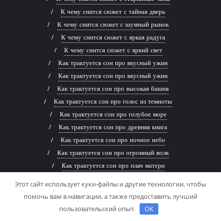
К чему снится сюжет с тайная дверь
К чему снится сюжет с шумный рынок
К чему снится сюжет с яркая радуга
К чему снится сюжет с яркий свет
Как трактуется сон про вкусный ужин
Как трактуется сон про вкусный ужин
Как трактуется сон про высокая башня
Как трактуется сон про голос из темноты
Как трактуется сон про голубое море
Как трактуется сон про древняя книга
Как трактуется сон про ночное небо
Как трактуется сон про огромный волк
Как трактуется сон про плач матери
Как трактуется сон про поляна цветов
Этот сайт использует куки-файлы и другие технологии, чтобы
Как трактуется сон про сокровища
помочь вам в навигации, а также предоставить лучший
Как трактуется сон про старое письмо
Карта сайта
пользовательский опыт.
OK
Кому принадлежит номер +79011428074?