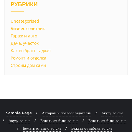
РУБРИКИ
Uncategorised
Бизнес советник
Гараж и авто
Дача, участок
Как выбрать гаджет
Ремонт и отделка
Строим дом сами
Sample Page
Авторам и правообладателям
Акулу во сне
Акулу во сне
Бежать от быка во сне
Бежать от быка во сне
Бежать от змею во сне
Бежать от кабана во сне