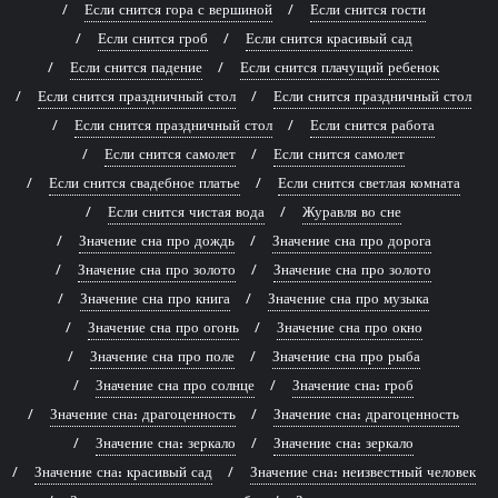
Если снится гора с вершиной
Если снится гости
Если снится гроб
Если снится красивый сад
Если снится падение
Если снится плачущий ребенок
Если снится праздничный стол
Если снится праздничный стол
Если снится праздничный стол
Если снится работа
Если снится самолет
Если снится самолет
Если снится свадебное платье
Если снится светлая комната
Если снится чистая вода
Журавля во сне
Значение сна про дождь
Значение сна про дорога
Значение сна про золото
Значение сна про золото
Значение сна про книга
Значение сна про музыка
Значение сна про огонь
Значение сна про окно
Значение сна про поле
Значение сна про рыба
Значение сна про солнце
Значение сна: гроб
Значение сна: драгоценность
Значение сна: драгоценность
Значение сна: зеркало
Значение сна: зеркало
Значение сна: красивый сад
Значение сна: неизвестный человек